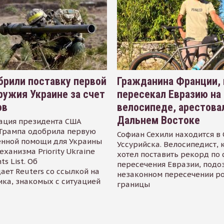
рили поставку первой
Гражданина Франции,
ружия Украине за счет
пересекал Евразию на
ов
велосипеде, арестова
Дальнем Востоке
ация президента США
Трампа одобрила первую
Софиан Сехили находится в
енной помощи для Украины
Уссурийска. Велосипедист,
еханизма Priority Ukraine
хотел поставить рекорд по 
s List. Об
пересечения Евразии, подо
ает Reuters со ссылкой на
незаконном пересечении р
ика, знакомых с ситуацией
границы