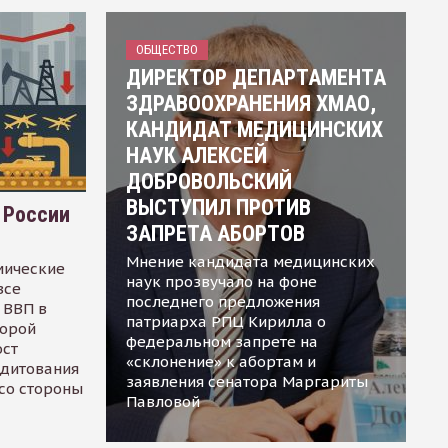
ОБЩЕСТВО
ДИРЕКТОР ДЕПАРТАМЕНТА
ЗДРАВООХРАНЕНИЯ ХМАО,
КАНДИДАТ МЕДИЦИНСКИХ
НАУК АЛЕКСЕЙ
ДОБРОВОЛЬСКИЙ
ВЫСТУПИЛ ПРОТИВ
 России
ЗАПРЕТА АБОРТОВ
Мнение кандидата медицинских
мические
наук прозвучало на фоне
все
последнего предложения
 ВВП в
патриарха РПЦ Кирилла о
торой
федеральном запрете на
ост
«склонение» к абортам и
едитования
заявления сенатора Маргариты
 со стороны
Павловой