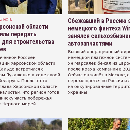
БЛАСТЬ
Сбежавший в Россию э
рсонской области
немецкого финтеха Wi
или передать
занялся сельхозбизне
 для строительства
автозапчастями
иев
Бывший операционный дир
аченной Россией
немецкой платёжной систем
ации Херсонской области
Ян Марсалек бежал из Евр
альдо встретился с
после краха компании в 202
ом Лукашенко в ходе своей
Сейчас он живёт в Москве, 
Беларусь. После этого
перемещается по России и 
глава Херсонской области
на оккупированные террит
налистам, что регион готов
Украины
инску часть побережья
и Черного морей