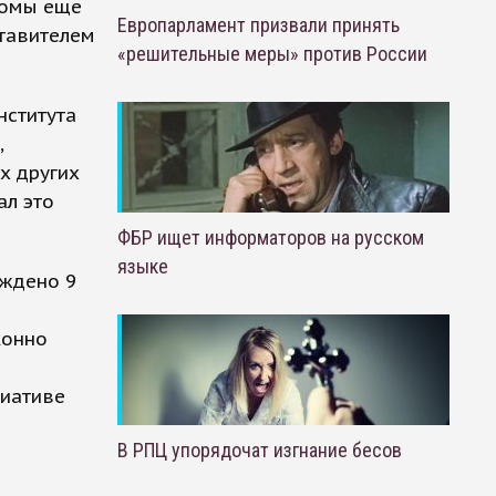
ломы еще
Европарламент призвали принять
ставителем
«решительные меры» против России
нститута
,
х других
ал это
ФБР ищет информаторов на русском
языке
уждено 9
конно
циативе
В РПЦ упорядочат изгнание бесов