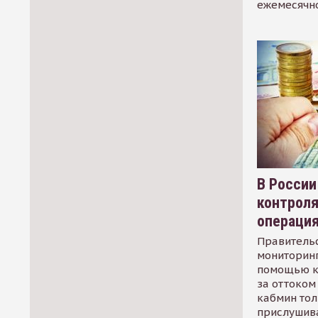
ежемесячн
В России
контрол
операци
Правительс
мониторинг
помощью к
за оттоком 
кабмин тол
прислушив