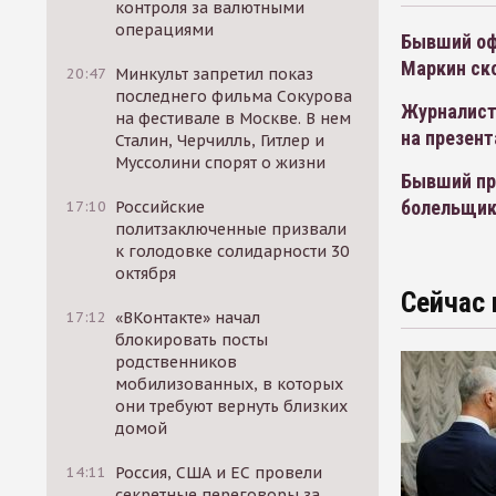
контроля за валютными
операциями
Бывший оф
Маркин ско
20:47
Минкульт запретил показ
последнего фильма Сокурова
Журналист
на фестивале в Москве. В нем
на презент
Сталин, Черчилль, Гитлер и
Муссолини спорят о жизни
Бывший пре
болельщи
17:10
Российские
политзаключенные призвали
к голодовке солидарности 30
октября
Сейчас 
17:12
«ВКонтакте» начал
блокировать посты
родственников
мобилизованных, в которых
они требуют вернуть близких
домой
14:11
Россия, США и ЕС провели
секретные переговоры за