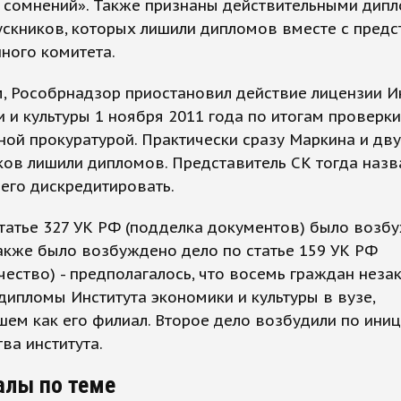
 сомнений». Также признаны действительными дип
скников, которых лишили дипломов вместе с пред
ного комитета.
, Рособрнадзор приостановил действие лицензии И
 и культуры 1 ноября 2011 года по итогам проверки
ой прокуратурой. Практически сразу Маркина и дву
ов лишили дипломов. Представитель СК тогда назв
его дискредитировать.
татье 327 УК РФ (подделка документов) было возб
акже было возбуждено дело по статье 159 УК РФ
ество) - предполагалось, что восемь граждан неза
дипломы Института экономики и культуры в вузе,
ем как его филиал. Второе дело возбудили по ини
ва института.
алы по теме