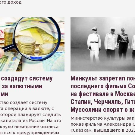
ого доход
 создадут систему
Минкульт запретил по
я за валютными
последнего фильма С
ями
на фестивале в Москве
Сталин, Черчилль, Гит
тво создает систему
а операций в валюте, с
Муссолини спорят о ж
оторой планирует следить
Министерство культуры зап
капитала из России. На это
показ фильма Александра 
кнуло нежелание бизнеса
«Сказка», вышедшего в 2022
аться к предупреждениям