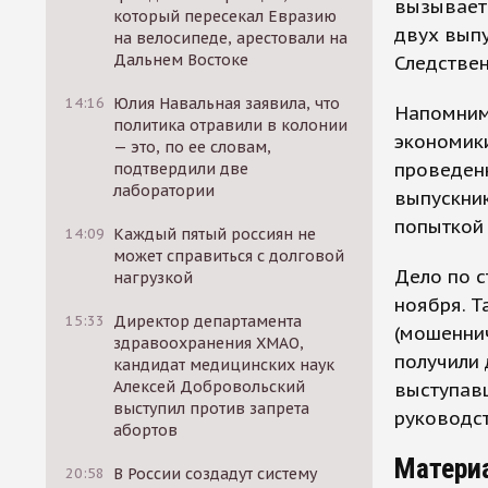
вызывает
который пересекал Евразию
двух выпу
на велосипеде, арестовали на
Дальнем Востоке
Следствен
14:16
Юлия Навальная заявила, что
Напомним
политика отравили в колонии
экономики
— это, по ее словам,
проведенн
подтвердили две
лаборатории
выпускник
попыткой 
14:09
Каждый пятый россиян не
может справиться с долговой
Дело по с
нагрузкой
ноября. Т
15:33
Директор департамента
(мошеннич
здравоохранения ХМАО,
получили 
кандидат медицинских наук
Алексей Добровольский
выступавш
выступил против запрета
руководст
абортов
Матери
20:58
В России создадут систему