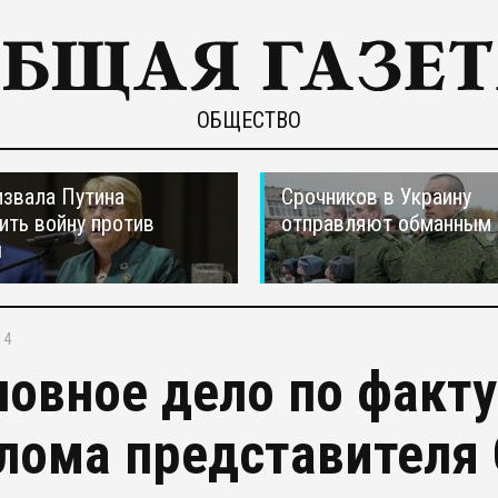
ОБЩЕСТВО
звала Путина
Срочников в Украину
ить войну против
отправляют обманным 
ы
14
ловное дело по факт
лома представителя