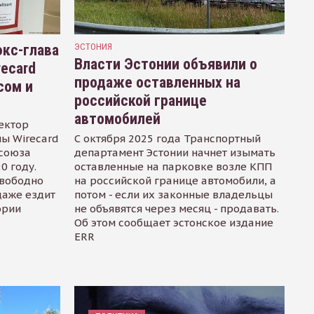
кс-глава
ЭСТОНИЯ
Власти Эстонии объявили о
recard
продаже оставленных на
сом и
российской границе
автомобилей
ектор
ы Wirecard
С октября 2025 года Транспортный
осоюза
департамент Эстонии начнет изымать
0 году.
оставленные на парковке возле КПП
свободно
на российской границе автомобили, а
даже ездит
потом - если их законные владельцы
ории
не объявятся через месяц - продавать.
Об этом сообщает эстонское издание
ERR