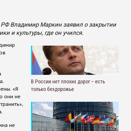
 РФ Владимир Маркин заявил о закрытии
и и культуры, где он учился.
адимир
ов
а
а.
В России нет плохих дорог – есть
ены. «Я
только бездорожье
о они не
транить»,
.
ина не