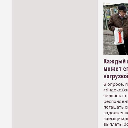
Каждый 
может сп
нагрузко
В опросе, 
«Яндекс.Вз
человек ст
респондент
погашать 
задолженно
заемщиков
выплаты б