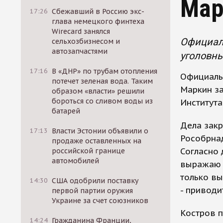
Мар
17:26
Сбежавший в Россию экс-
глава немецкого финтеха
Wirecard занялся
Официал
сельхозбизнесом и
автозапчастями
уголовны
17:16
В «ДНР» по трубам отопления
Официаль
потечет зеленая вода. Таким
Маркин за
образом «власти» решили
бороться со сливом воды из
Института
батарей
Дела зак
17:13
Власти Эстонии объявили о
Рособрнад
продаже оставленных на
Согласно 
российской границе
автомобилей
выражаю б
только вы
14:30
США одобрили поставку
- приводи
первой партии оружия
Украине за счет союзников
Костров п
14:24
Гражданина Франции,