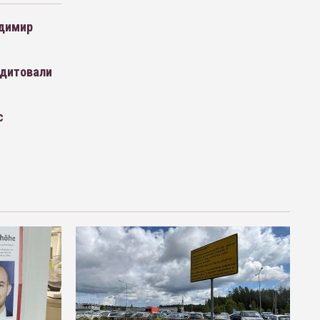
адимир
едитовали
с