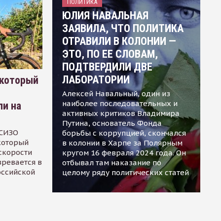
ПОЛИТИКА
ЮЛИЯ НАВАЛЬНАЯ
ЗАЯВИЛА, ЧТО ПОЛИТИКА
ОТРАВИЛИ В КОЛОНИИ —
ЭТО, ПО ЕЕ СЛОВАМ,
ПОДТВЕРДИЛИ ДВЕ
ЛАБОРАТОРИИ
 который
Алексей Навальный, один из
наиболее последовательных и
ли на
активных критиков Владимира
Путина, основатель Фонда
 СИЗО
борьбы с коррупцией, скончался
 который
в колонии в Харпе за Полярным
скорости
кругом 16 февраля 2024 года. Он
зревается в
отбывал там наказание по
оссийской
целому ряду политических статей