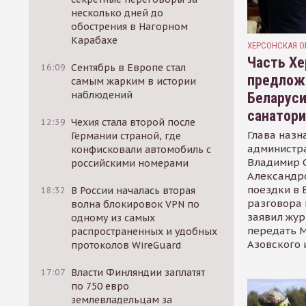
несколько дней до
обострения в Нагорном
Карабахе
ХЕРСОНСКАЯ О
Часть Хе
16:09
Сентябрь в Европе стал
предлож
самым жарким в истории
наблюдений
Беларуси
санатор
12:39
Чехия стала второй после
Глава назн
Германии страной, где
администр
конфисковали автомобиль с
Владимир С
российскими номерами
Александр
поездки в 
18:32
В России началась вторая
разговора 
волна блокировок VPN по
заявил жур
одному из самых
передать М
распространенных и удобных
Азовского 
протоколов WireGuard
17:07
Власти Финляндии заплатят
по 750 евро
землевладельцам за