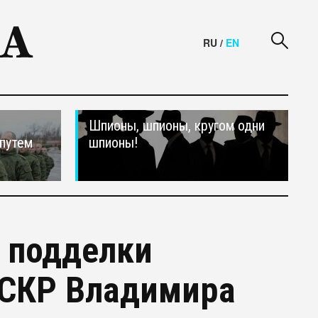
RU
/
EN
Шпионы, шпионы, кругом одни
путем
шпионы!
у подделки
 СКР Владимира