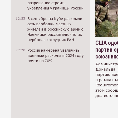
разрешение строить
укрепления у границы России
12:53
В сентябре на Кубе раскрыли
сеть вербовки местных
жителей в российскую армию.
Наемники рассказали, что их
вербовал сотрудник РАН
США одоб
партии о
22:20
Россия намерена увеличить
союзник
военные расходы в 2024 году
почти на 70%
Администр
Дональда 
партию во
в рамках м
Requirement
этом сообщ
два источн