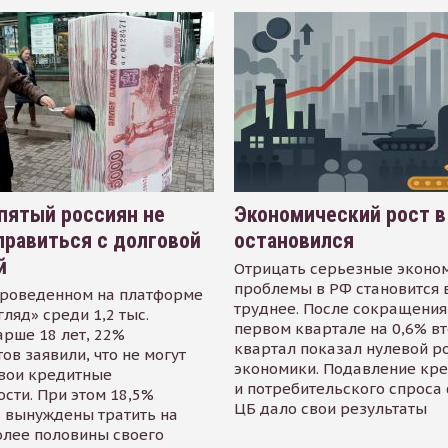
пятый россиян не
Экономический рост в
равиться с долговой
остановился
й
Отрицать серьезные эконо
проблемы в РФ становится 
проведенном на платформе
труднее. После сокращения
гляд» среди 1,2 тыс.
первом квартале на 0,6% в
арше 18 лет, 22%
квартал показал нулевой р
ов заявили, что не могут
экономики. Подавление кр
свои кредитные
и потребительского спроса
сти. При этом 18,5%
ЦБ дало свои результаты
 вынуждены тратить на
олее половины своего