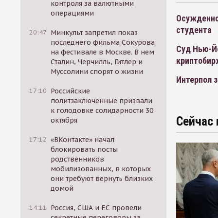
контроля за валютными
операциями
Осужденно
студента
20:47
Минкульт запретил показ
последнего фильма Сокурова
Суд Нью-Йо
на фестивале в Москве. В нем
криптобир
Сталин, Черчилль, Гитлер и
Муссолини спорят о жизни
Интерпол 
17:10
Российские
политзаключенные призвали
к голодовке солидарности 30
Сейчас 
октября
17:12
«ВКонтакте» начал
блокировать посты
родственников
мобилизованных, в которых
они требуют вернуть близких
домой
14:11
Россия, США и ЕС провели
секретные переговоры за