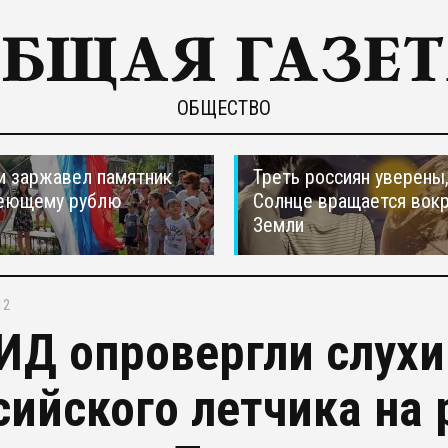
ОБЩЕСТВО
и заржавел памятник
Треть россиян уверены,
еющему рублю
Солнце вращается вокр
Земли
12
ИД опровергли слухи
сийского летчика на