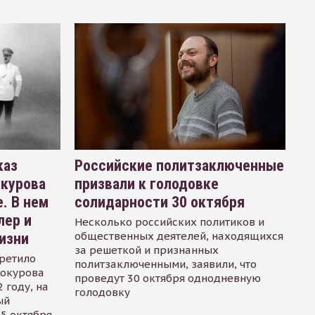
каз
Российские политзаключенные
окурова
призвали к голодовке
. В нем
солидарности 30 октября
лер и
Несколько российских политиков и
общественных деятелей, находящихся
изни
за решеткой и признанных
ретило
политзаключенными, заявили, что
Сокурова
проведут 30 октября однодневную
 году, на
голодовку
ый
15 октября