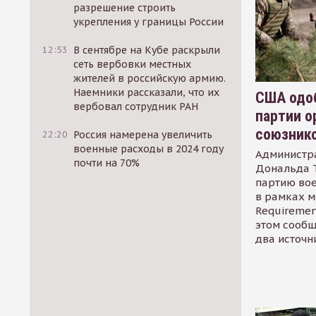
разрешение строить
укрепления у границы России
12:53
В сентябре на Кубе раскрыли
сеть вербовки местных
жителей в российскую армию.
Наемники рассказали, что их
США одоб
вербовал сотрудник РАН
партии о
союзник
22:20
Россия намерена увеличить
военные расходы в 2024 году
Администр
почти на 70%
Дональда 
партию во
в рамках м
Requirement
этом сообщ
два источн