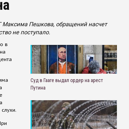
на
Г Максима Пешкова, обращений насчет
тво не поступало.
о в
на
дента
има
Суд в Гааге выдал ордер на арест
а
Путина
е
а
 слухи.
При