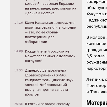
задержан
который пересекал Евразию
обнаружил
на велосипеде, арестовали на
Дальнем Востоке
Хукумов 
Таджикист
14:16
Юлия Навальная заявила, что
республик
политика отравили в колонии
— это, по ее словам,
В ноябре 
подтвердили две
лаборатории
компании 
гражданин
14:09
Каждый пятый россиян не
8,5 годам
может справиться с долговой
нагрузкой
осуждены
наркотор
15:33
Директор департамента
здравоохранения ХМАО,
Летчики, 
кандидат медицинских наук
Алексей Добровольский
Приговор
выступил против запрета
и Таджик
абортов
Матери
20:58
В России создадут систему