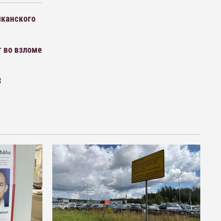
иканского
т во взломе
З