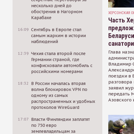
несколько дней до
обострения в Нагорном
ХЕРСОНСКАЯ О
Карабахе
Часть Хе
предлож
16:09
Сентябрь в Европе стал
Беларуси
самым жарким в истории
наблюдений
санатор
Глава назн
12:39
Чехия стала второй после
администр
Германии страной, где
Владимир С
конфисковали автомобиль с
Александр
российскими номерами
поездки в 
разговора 
18:32
В России началась вторая
заявил жур
волна блокировок VPN по
передать М
одному из самых
Азовского 
распространенных и удобных
протоколов WireGuard
17:07
Власти Финляндии заплатят
по 750 евро
землевладельцам за