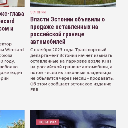
кс-глава
ЭСТОНИЯ
Власти Эстонии объявили о
recard
продаже оставленных на
сом и
российской границе
автомобилей
ектор
ы Wirecard
С октября 2025 года Транспортный
осоюза
департамент Эстонии начнет изымать
0 году.
оставленные на парковке возле КПП
свободно
на российской границе автомобили, а
даже ездит
потом - если их законные владельцы
ории
не объявятся через месяц - продавать.
Об этом сообщает эстонское издание
ERR
ПОЛИТИКА