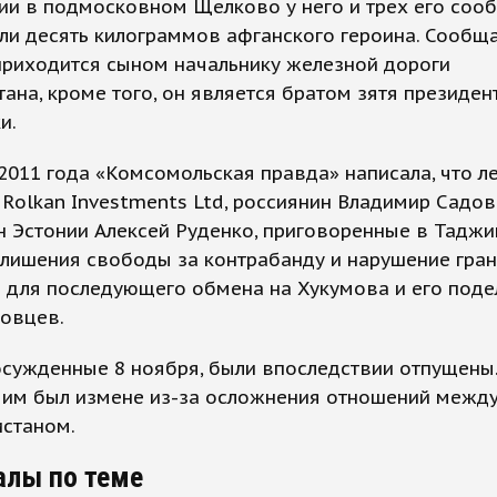
ии в подмосковном Щелково у него и трех его соо
и десять килограммов афганского героина. Сообща
приходится сыном начальнику железной дороги
ана, кроме того, он является братом зятя президен
и.
2011 года «Комсомольская правда» написала, что л
Rolkan Investments Ltd, россиянин Владимир Садов
 Эстонии Алексей Руденко, приговоренные в Таджи
 лишения свободы за контрабанду и нарушение гра
 для последующего обмена на Хукумова и его поде
говцев.
осужденные 8 ноября, были впоследствии отпущены
 им был измене из-за осложнения отношений между
истаном.
алы по теме