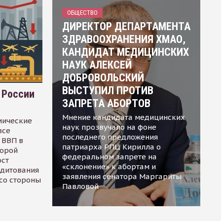
ОБЩЕСТВО
ДИРЕКТОР ДЕПАРТАМЕНТА
ЗДРАВООХРАНЕНИЯ ХМАО,
КАНДИДАТ МЕДИЦИНСКИХ
НАУК АЛЕКСЕЙ
ДОБРОВОЛЬСКИЙ
ВЫСТУПИЛ ПРОТИВ
 России
ЗАПРЕТА АБОРТОВ
Мнение кандидата медицинских
мические
наук прозвучало на фоне
все
последнего предложения
 ВВП в
патриарха РПЦ Кирилла о
торой
федеральном запрете на
ост
«склонение» к абортам и
едитования
заявления сенатора Маргариты
 со стороны
Павловой