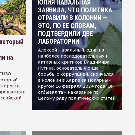
ЮЛИЯ НАВАЛЬНАЯ
ЗАЯВИЛА, ЧТО ПОЛИТИКА
ОТРАВИЛИ В КОЛОНИИ —
ЭТО, ПО ЕЕ СЛОВАМ,
ПОДТВЕРДИЛИ ДВЕ
ЛАБОРАТОРИИ
 который
Алексей Навальный, один из
наиболее последовательных и
ли на
активных критиков Владимира
Путина, основатель Фонда
 СИЗО
борьбы с коррупцией, скончался
 который
в колонии в Харпе за Полярным
скорости
кругом 16 февраля 2024 года. Он
зревается в
отбывал там наказание по
оссийской
целому ряду политических статей