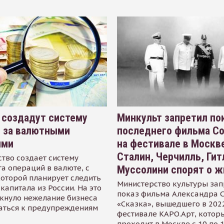
 создадут систему
Минкульт запретил по
я за валютными
последнего фильма С
ями
на фестивале в Москве
Сталин, Черчилль, Гит
тво создает систему
а операций в валюте, с
Муссолини спорят о ж
оторой планирует следить
Министерство культуры зап
капитала из России. На это
показ фильма Александра 
кнуло нежелание бизнеса
«Сказка», вышедшего в 2022
аться к предупреждениям
фестивале КАРО.Арт, котор
проходит в Москве с 10 по 