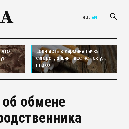
RU
/
EN
 что
Если есть в кармане пачка
уг
сигарет, значит все не так уж
плохо
 об обмене
 родственника