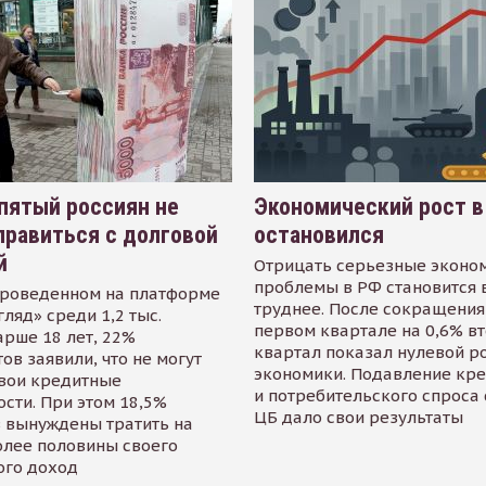
пятый россиян не
Экономический рост в
равиться с долговой
остановился
й
Отрицать серьезные эконо
проблемы в РФ становится 
проведенном на платформе
труднее. После сокращения
гляд» среди 1,2 тыс.
первом квартале на 0,6% в
арше 18 лет, 22%
квартал показал нулевой р
ов заявили, что не могут
экономики. Подавление кр
свои кредитные
и потребительского спроса
сти. При этом 18,5%
ЦБ дало свои результаты
 вынуждены тратить на
олее половины своего
ого доход