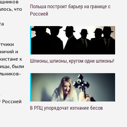
бщников
Польша построит барьер на границе с
лось, что
Россией
та
етчики
ничий и
кистане к
Шпионы, шпионы, кругом одни шпионы!
ницы, были
льников-
.
 Россией
В РПЦ упорядочат изгнание бесов