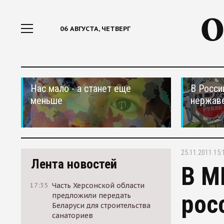
06 АВГУСТА, ЧЕТВЕРГ
Нас мало - а станет еще
В Росси
меньше
нержав
25.11.2011 15:
Лента новостей
В М
17:35
Часть Херсонской области
рос
предложили передать
Беларуси для строительства
санаториев