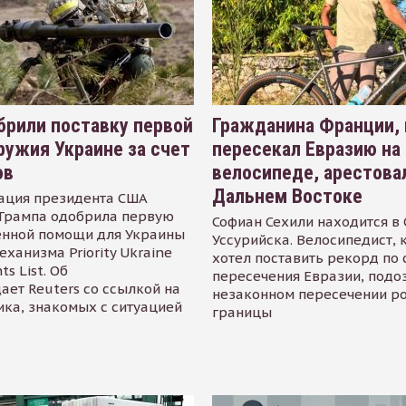
рили поставку первой
Гражданина Франции,
ружия Украине за счет
пересекал Евразию на
ов
велосипеде, арестова
Дальнем Востоке
ация президента США
Трампа одобрила первую
Софиан Сехили находится в
енной помощи для Украины
Уссурийска. Велосипедист,
еханизма Priority Ukraine
хотел поставить рекорд по 
s List. Об
пересечения Евразии, подо
ает Reuters со ссылкой на
незаконном пересечении р
ика, знакомых с ситуацией
границы