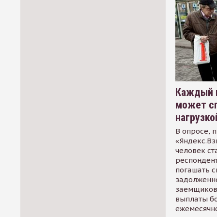
Каждый 
может сп
нагрузко
В опросе, 
«Яндекс.Вз
человек ст
респондент
погашать 
задолженно
заемщиков
выплаты б
ежемесячн