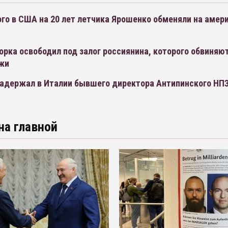
го в США на 20 лет летчика Ярошенко обменяли на амер
рка освободил под залог россиянина, которого обвиняю
жи
задержал в Италии бывшего директора Антипинского НП
на главной