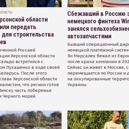
БЛАСТЬ
Сбежавший в Россию э
рсонской области
немецкого финтеха Wi
или передать
занялся сельхозбизне
 для строительства
автозапчастями
иев
Бывший операционный дир
аченной Россией
немецкой платёжной систем
ации Херсонской области
Ян Марсалек бежал из Евр
альдо встретился с
после краха компании в 202
ом Лукашенко в ходе своей
Сейчас он живёт в Москве, 
Беларусь. После этого
перемещается по России и 
глава Херсонской области
на оккупированные террит
налистам, что регион готов
Украины
инску часть побережья
и Черного морей