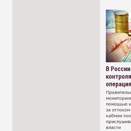
В России
контрол
операци
Правительс
мониторинг
помощью к
за оттоком 
кабмин тол
прислушив
власти