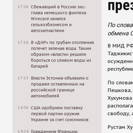
пре
17:26
Сбежавший в Россию экс-
глава немецкого финтеха
Wirecard занялся
По слова
сельхозбизнесом и
автозапчастями
обмена С
17:16
В «ДНР» по трубам отопления
В МИД РФ
потечет зеленая вода. Таким
Таджикист
образом «власти» решили
бороться со сливом воды из
осужденн
батарей
республи
17:13
Власти Эстонии объявили о
По словам
продаже оставленных на
Пешкова,
российской границе
автомобилей
Хукумова 
располага
14:30
США одобрили поставку
свободу, 
первой партии оружия
Украине за счет союзников
Рустам Ху
14:24
Гражданина Франции,