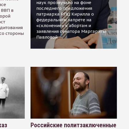
наук прозвучало на фоне
все
последнего предложения
 ВВП в
патриарха РПЦ Кирилла о
торой
федеральном запрете на
ост
«склонение» к абортам и
едитования
заявления сенатора Маргариты
 со стороны
Павловой
каз
Российские политзаключенные