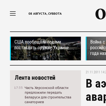
08 АВГУСТА, СУББОТА
США пообещали годами
Война с
поставлять оружие Украине
российс
года на
21.11.2011 14:
Лента новостей
В а
17:35
Часть Херсонской области
ава
предложили передать
Беларуси для строительства
санаториев