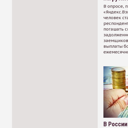
В опросе, 
«Яндекс.Вз
человек ст
респондент
погашать 
задолженно
заемщиков
выплаты б
ежемесячн
В России