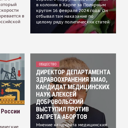
 который
в колонии в Харпе за Полярным
скорости
кругом 16 февраля 2024 года. Он
зревается в
отбывал там наказание по
оссийской
целому ряду политических статей
ОБЩЕСТВО
ДИРЕКТОР ДЕПАРТАМЕНТА
ЗДРАВООХРАНЕНИЯ ХМАО,
КАНДИДАТ МЕДИЦИНСКИХ
НАУК АЛЕКСЕЙ
ДОБРОВОЛЬСКИЙ
ВЫСТУПИЛ ПРОТИВ
 России
ЗАПРЕТА АБОРТОВ
Мнение кандидата медицинских
мические