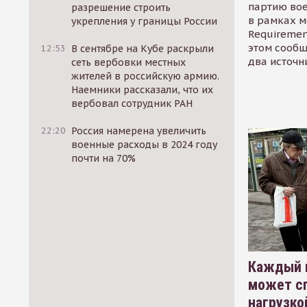
партию во
разрешение строить
в рамках м
укрепления у границы России
Requirement
этом сообщ
12:53
В сентябре на Кубе раскрыли
два источн
сеть вербовки местных
жителей в российскую армию.
Наемники рассказали, что их
вербовал сотрудник РАН
22:20
Россия намерена увеличить
военные расходы в 2024 году
почти на 70%
Каждый 
может сп
нагрузко