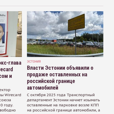
кс-глава
ЭСТОНИЯ
Власти Эстонии объявили о
recard
продаже оставленных на
сом и
российской границе
автомобилей
ектор
ы Wirecard
С октября 2025 года Транспортный
осоюза
департамент Эстонии начнет изымать
0 году.
оставленные на парковке возле КПП
свободно
на российской границе автомобили, а