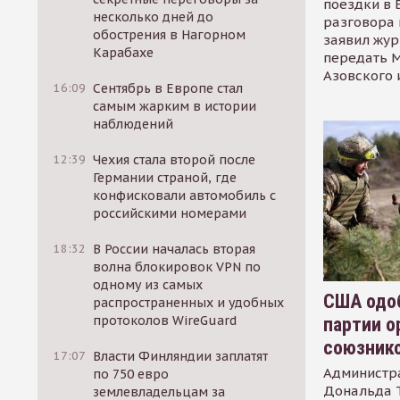
поездки в 
несколько дней до
разговора 
обострения в Нагорном
заявил жур
Карабахе
передать М
Азовского 
16:09
Сентябрь в Европе стал
самым жарким в истории
наблюдений
12:39
Чехия стала второй после
Германии страной, где
конфисковали автомобиль с
российскими номерами
18:32
В России началась вторая
волна блокировок VPN по
одному из самых
США одоб
распространенных и удобных
протоколов WireGuard
партии о
союзник
17:07
Власти Финляндии заплатят
Администр
по 750 евро
Дональда 
землевладельцам за