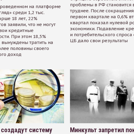
проблемы в РФ становится 
проведенном на платформе
труднее. После сокращения
гляд» среди 1,2 тыс.
первом квартале на 0,6% в
арше 18 лет, 22%
квартал показал нулевой р
ов заявили, что не могут
экономики. Подавление кр
свои кредитные
и потребительского спроса
сти. При этом 18,5%
ЦБ дало свои результаты
 вынуждены тратить на
олее половины своего
ого доход
 создадут систему
Минкульт запретил по