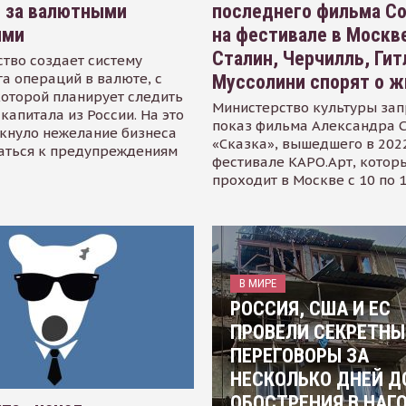
я за валютными
последнего фильма С
ями
на фестивале в Москве
Сталин, Черчилль, Гит
тво создает систему
а операций в валюте, с
Муссолини спорят о ж
оторой планирует следить
Министерство культуры зап
капитала из России. На это
показ фильма Александра 
кнуло нежелание бизнеса
«Сказка», вышедшего в 2022
аться к предупреждениям
фестивале КАРО.Арт, котор
проходит в Москве с 10 по 
В МИРЕ
РОССИЯ, США И ЕС
ПРОВЕЛИ СЕКРЕТНЫ
ПЕРЕГОВОРЫ ЗА
НЕСКОЛЬКО ДНЕЙ Д
ОБОСТРЕНИЯ В НАГ