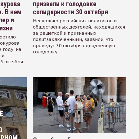
окурова
призвали к голодовке
. В нем
солидарности 30 октября
лер и
Несколько российских политиков и
общественных деятелей, находящихся
изни
за решеткой и признанных
ретило
политзаключенными, заявили, что
Сокурова
проведут 30 октября однодневную
 году, на
голодовку
ый
15 октября
Е
О
ОРНОМ