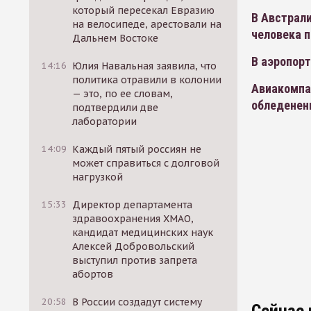
который пересекал Евразию
В Австрали
на велосипеде, арестовали на
человека п
Дальнем Востоке
В аэропор
14:16
Юлия Навальная заявила, что
политика отравили в колонии
Авиакомпан
— это, по ее словам,
обледенен
подтвердили две
лаборатории
14:09
Каждый пятый россиян не
может справиться с долговой
нагрузкой
15:33
Директор департамента
здравоохранения ХМАО,
кандидат медицинских наук
Алексей Добровольский
выступил против запрета
абортов
20:58
В России создадут систему