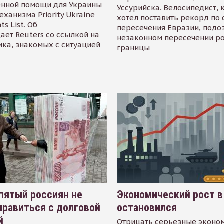
енной помощи для Украины
Уссурийска. Велосипедист,
еханизма Priority Ukraine
хотел поставить рекорд по 
s List. Об
пересечения Евразии, подо
ает Reuters со ссылкой на
незаконном пересечении р
ика, знакомых с ситуацией
границы
пятый россиян не
Экономический рост в
равиться с долговой
остановился
й
Отрицать серьезные эконо