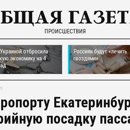
ПРОИСШЕСТВИЯ
 Украиной отбросила
Россиян будут «лечить
кую экономику на 4
гвоздями»
зад
21
эропорту Екатеринбу
рийную посадку пасс