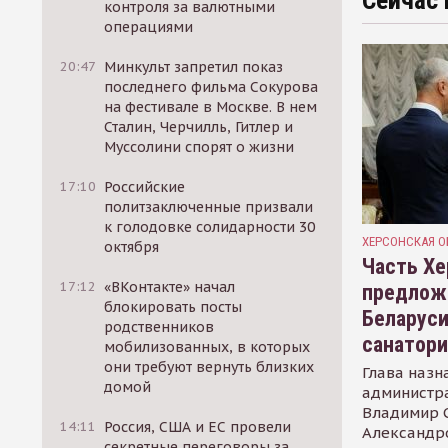
Сейчас 
контроля за валютными
операциями
20:47
Минкульт запретил показ
последнего фильма Сокурова
на фестивале в Москве. В нем
Сталин, Черчилль, Гитлер и
Муссолини спорят о жизни
17:10
Российские
политзаключенные призвали
к голодовке солидарности 30
ХЕРСОНСКАЯ О
октября
Часть Хе
17:12
«ВКонтакте» начал
предлож
блокировать посты
Беларуси
родственников
санатор
мобилизованных, в которых
они требуют вернуть близких
Глава назн
домой
администр
Владимир С
14:11
Россия, США и ЕС провели
Александр
секретные переговоры за