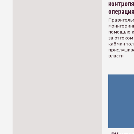
контрол
операци
Правительс
мониторинг
помощью к
за оттоком 
кабмин тол
прислушив
власти