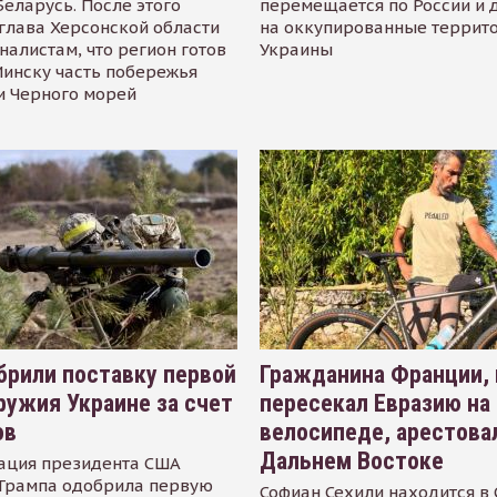
Беларусь. После этого
перемещается по России и 
глава Херсонской области
на оккупированные террит
налистам, что регион готов
Украины
инску часть побережья
и Черного морей
рили поставку первой
Гражданина Франции,
ружия Украине за счет
пересекал Евразию на
ов
велосипеде, арестова
Дальнем Востоке
ация президента США
Трампа одобрила первую
Софиан Сехили находится в