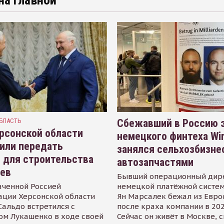
на главной
БЛАСТЬ
Сбежавший в Россию э
рсонской области
немецкого финтеха Wi
или передать
занялся сельхозбизне
 для строительства
автозапчастями
иев
Бывший операционный дир
аченной Россией
немецкой платёжной систем
ации Херсонской области
Ян Марсалек бежал из Евр
альдо встретился с
после краха компании в 202
ом Лукашенко в ходе своей
Сейчас он живёт в Москве, 