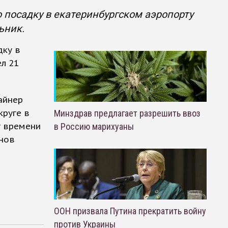
 посадку в екатеринбургском аэропорту
ьник.
дку в
л 21
айнер
руге в
Минздрав предлагает разрешить ввоз
у времени
в Россию марихуаны
енов
ООН призвала Путина прекратить войну
против Украины