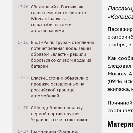
17:26
Сбежавший в Россию экс-
Пассажир
глава немецкого финтеха
«Кольцов
Wirecard занялся
сельхозбизнесом и
Пассажир
автозапчастями
екатеринб
17:16
В «ДНР» по трубам отопления
ноября, в
потечет зеленая вода. Таким
образом «власти» решили
Как сообщ
бороться со сливом воды из
следовал
батарей
Москву. А
17:13
Власти Эстонии объявили о
(09:46 мс
продаже оставленных на
экипажа, 
российской границе
автомобилей
Причиной 
14:30
США одобрили поставку
сообщает 
первой партии оружия
Украине за счет союзников
Матери
14:24
Гражданина Франции,