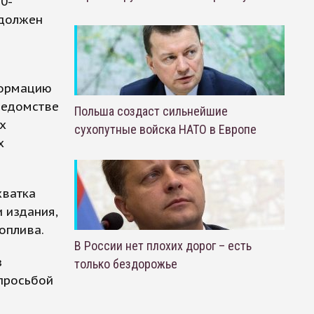
0-
 должен
формацию
ведомстве
Польша создаст сильнейшие
х
сухопутные войска НАТО в Европе
х
хватка
 издания,
оплива.
В России нет плохих дорог – есть
з
только бездорожье
 просьбой