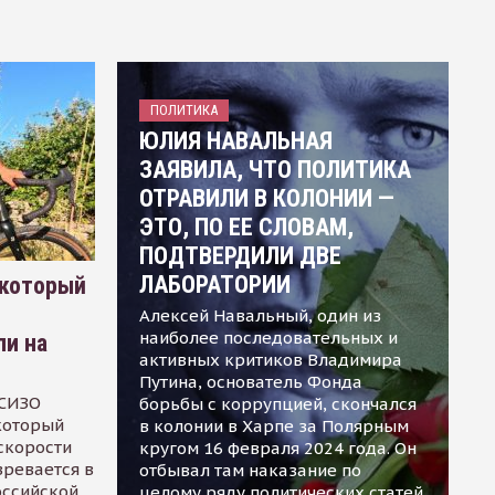
ПОЛИТИКА
ЮЛИЯ НАВАЛЬНАЯ
ЗАЯВИЛА, ЧТО ПОЛИТИКА
ОТРАВИЛИ В КОЛОНИИ —
ЭТО, ПО ЕЕ СЛОВАМ,
ПОДТВЕРДИЛИ ДВЕ
ЛАБОРАТОРИИ
 который
Алексей Навальный, один из
наиболее последовательных и
ли на
активных критиков Владимира
Путина, основатель Фонда
 СИЗО
борьбы с коррупцией, скончался
 который
в колонии в Харпе за Полярным
скорости
кругом 16 февраля 2024 года. Он
зревается в
отбывал там наказание по
оссийской
целому ряду политических статей