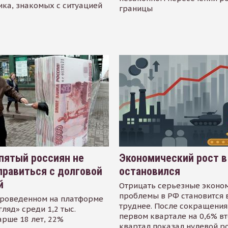
ика, знакомых с ситуацией
границы
пятый россиян не
Экономический рост в
равиться с долговой
остановился
й
Отрицать серьезные эконо
проблемы в РФ становится 
проведенном на платформе
труднее. После сокращения
гляд» среди 1,2 тыс.
первом квартале на 0,6% в
арше 18 лет, 22%
квартал показал нулевой р