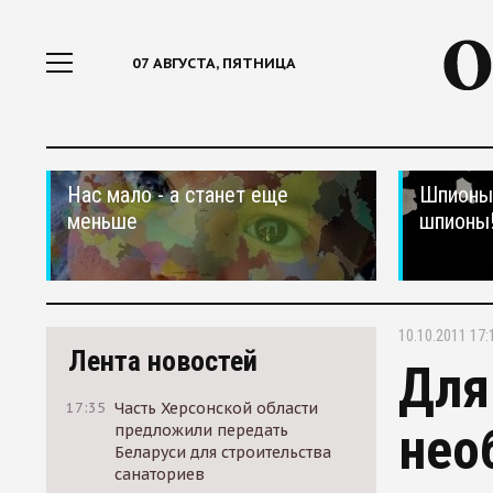
07 АВГУСТА, ПЯТНИЦА
Нас мало - а станет еще
Шпионы,
меньше
шпионы
10.10.2011 17:
Лента новостей
Для
17:35
Часть Херсонской области
нео
предложили передать
Беларуси для строительства
санаториев