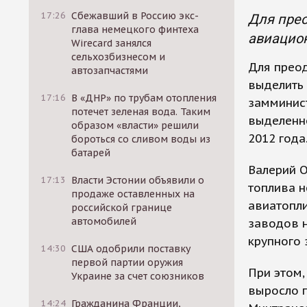
17:26
Сбежавший в Россию экс-
Для прео
глава немецкого финтеха
авиацион
Wirecard занялся
сельхозбизнесом и
Для прео
автозапчастями
выделить 
17:16
В «ДНР» по трубам отопления
замминист
потечет зеленая вода. Таким
выделенно
образом «власти» решили
2012 года
бороться со сливом воды из
батарей
Валерий О
17:13
Власти Эстонии объявили о
топлива н
продаже оставленных на
авиатопли
российской границе
автомобилей
заводов 
крупного
14:30
США одобрили поставку
первой партии оружия
При этом,
Украине за счет союзников
выросло п
14:24
Гражданина Франции,