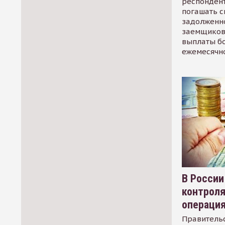
респондент
погашать 
задолженно
заемщиков
выплаты б
ежемесячн
В России
контрол
операци
Правительс