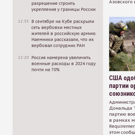
Азовского 
разрешение строить
укрепления у границы России
12:53
В сентябре на Кубе раскрыли
сеть вербовки местных
жителей в российскую армию.
Наемники рассказали, что их
вербовал сотрудник РАН
22:20
Россия намерена увеличить
военные расходы в 2024 году
почти на 70%
США одоб
партии о
союзник
Администр
Дональда 
партию во
в рамках м
Requirement
этом сообщ