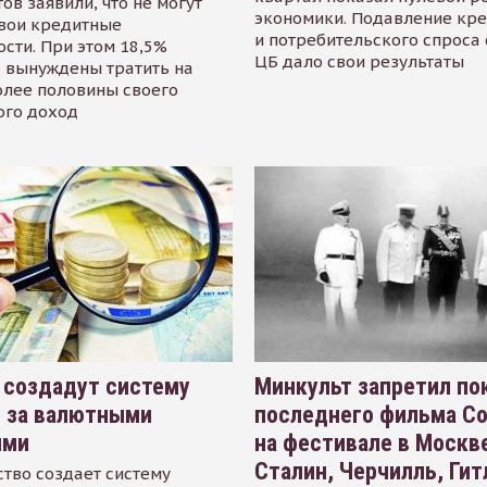
ов заявили, что не могут
экономики. Подавление кр
свои кредитные
и потребительского спроса
сти. При этом 18,5%
ЦБ дало свои результаты
 вынуждены тратить на
олее половины своего
ого доход
 создадут систему
Минкульт запретил по
я за валютными
последнего фильма С
ями
на фестивале в Москве
Сталин, Черчилль, Гит
тво создает систему