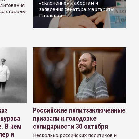
«склонение» к абортам и
едитования
заявления сенатора Маргариты
 со стороны
Павловой
каз
Российские политзаключенные
окурова
призвали к голодовке
. В нем
солидарности 30 октября
лер и
Несколько российских политиков и