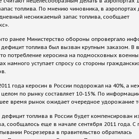
 считают нецелесообразным делать в аэропортах 1
апас топлива. По мнению чиновника, в аэропортах
идневный неснижаемый запас топлива, сообщает
кс».
 что ранее Министерство обороны опровергало ин
о дефицит топлива был вызван крупным заказом. В 
что потребление керосина на подмосковных военны
х намного уступает спросу со стороны граждански
в.
2011 года керосин в России подорожал на 40%, а не
 целом по рынку составляет 10-15%. По информации
шее время рынок ожидает очередное удорожание т
о дефицит топлива в России будет компенсирован и
а, сообщалось еще в начале сентября 2011 года. С
тывании Росрезерва в правительство обратилась