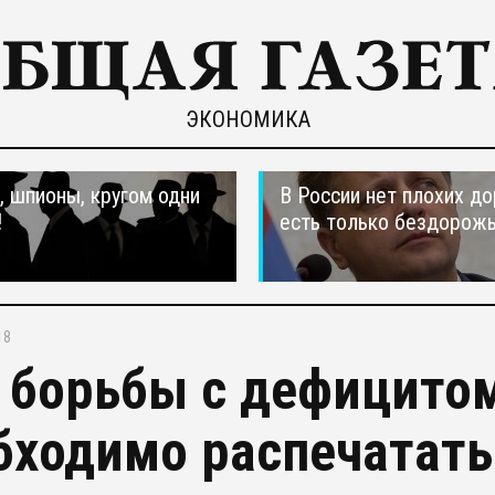
ЭКОНОМИКА
 шпионы, кругом одни
В России нет плохих до
!
есть только бездорож
18
 борьбы с дефицито
бходимо распечатать