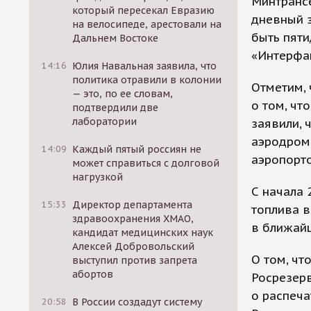
Минтрансе
который пересекал Евразию
дневный з
на велосипеде, арестовали на
быть пят
Дальнем Востоке
«Интерфа
14:16
Юлия Навальная заявила, что
политика отравили в колонии
Отметим,
— это, по ее словам,
о том, чт
подтвердили две
лаборатории
заявили, 
аэродрома
14:09
Каждый пятый россиян не
аэропорто
может справиться с долговой
нагрузкой
С начала 
15:33
Директор департамента
топлива в
здравоохранения ХМАО,
в ближай
кандидат медицинских наук
Алексей Добровольский
О том, чт
выступил против запрета
абортов
Росрезерв
о распеча
20:58
В России создадут систему