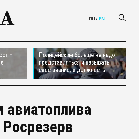
RU
/
EN
рог –
Полицейским больше не надо
ье
представляться и называть
свое звание, и должность
м авиатоплива
 Росрезерв