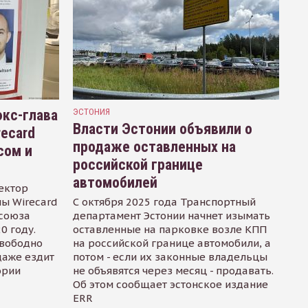
кс-глава
ЭСТОНИЯ
Власти Эстонии объявили о
recard
продаже оставленных на
сом и
российской границе
автомобилей
ектор
ы Wirecard
С октября 2025 года Транспортный
осоюза
департамент Эстонии начнет изымать
0 году.
оставленные на парковке возле КПП
свободно
на российской границе автомобили, а
даже ездит
потом - если их законные владельцы
ории
не объявятся через месяц - продавать.
Об этом сообщает эстонское издание
ERR