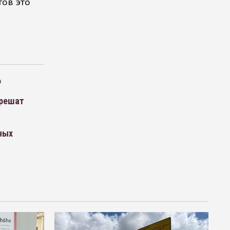
тов это
о
зрешат
ных