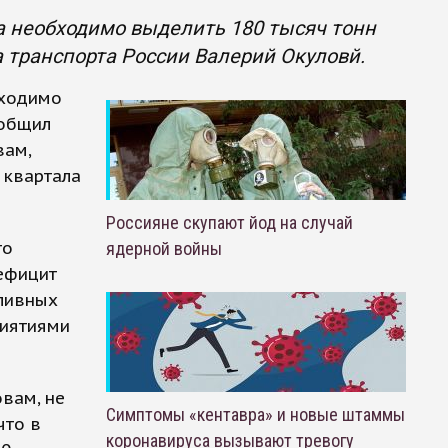
а необходимо выделить 180 тысяч тонн
 транспорта России Валерий Окуловй.
бходимо
ообщил
вам,
 квартала
Россияне скупают йод на случай
то
ядерной войны
дефицит
пливных
риятиями
овам, не
Симптомы «кентавра» и новые штаммы
что в
коронавируса вызывают тревогу