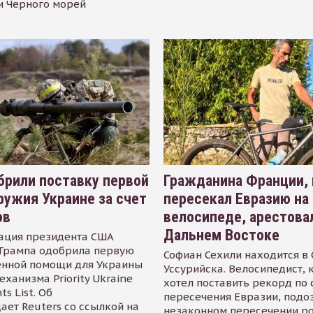
и Черного морей
рили поставку первой
Гражданина Франции,
ружия Украине за счет
пересекал Евразию на
ов
велосипеде, арестова
Дальнем Востоке
ация президента США
Трампа одобрила первую
Софиан Сехили находится в
енной помощи для Украины
Уссурийска. Велосипедист,
еханизма Priority Ukraine
хотел поставить рекорд по 
s List. Об
пересечения Евразии, подо
ает Reuters со ссылкой на
незаконном пересечении р