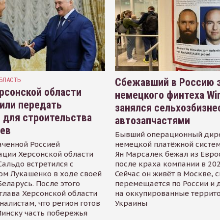
БЛАСТЬ
Сбежавший в Россию э
рсонской области
немецкого финтеха Wi
или передать
занялся сельхозбизне
 для строительства
автозапчастями
иев
Бывший операционный дир
аченной Россией
немецкой платёжной систем
ации Херсонской области
Ян Марсалек бежал из Евр
альдо встретился с
после краха компании в 202
ом Лукашенко в ходе своей
Сейчас он живёт в Москве, 
Беларусь. После этого
перемещается по России и 
глава Херсонской области
на оккупированные террит
налистам, что регион готов
Украины
инску часть побережья