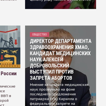
ОБЩЕСТВО
ДИРЕКТОР ДЕПАРТАМЕНТА
ЗДРАВООХРАНЕНИЯ ХМАО,
КАНДИДАТ МЕДИЦИНСКИХ
НАУК АЛЕКСЕЙ
ДОБРОВОЛЬСКИЙ
ВЫСТУПИЛ ПРОТИВ
 России
ЗАПРЕТА АБОРТОВ
Мнение кандидата медицинских
мические
наук прозвучало на фоне
все
последнего предложения
 ВВП в
патриарха РПЦ Кирилла о
торой
федеральном запрете на
ост