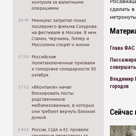
Росавиаци
контроля за валютными
операциями
сделать в
нетронут
20:47
Минкульт запретил показ
последнего фильма Сокурова
Матери
на фестивале в Москве. В нем
Сталин, Черчилль, Гитлер и
Муссолини спорят о жизни
Глава ФАС
17:10
Российские
Пассажира
политзаключенные призвали
совершать 
к голодовке солидарности 30
октября
Владимир 
городов
17:12
«ВКонтакте» начал
блокировать посты
родственников
мобилизованных, в которых
Сейчас 
они требуют вернуть близких
домой
14:11
Россия, США и ЕС провели
секретные переговоры за