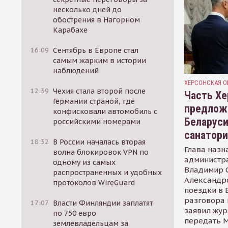
несколько дней до
обострения в Нагорном
Карабахе
16:09
Сентябрь в Европе стал
самым жарким в истории
наблюдений
ХЕРСОНСКАЯ О
12:39
Чехия стала второй после
Часть Хе
Германии страной, где
предлож
конфисковали автомобиль с
Беларуси
российскими номерами
санатор
18:32
В России началась вторая
Глава назн
волна блокировок VPN по
администр
одному из самых
Владимир С
распространенных и удобных
Александр
протоколов WireGuard
поездки в 
разговора 
17:07
Власти Финляндии заплатят
заявил жур
по 750 евро
передать М
землевладельцам за