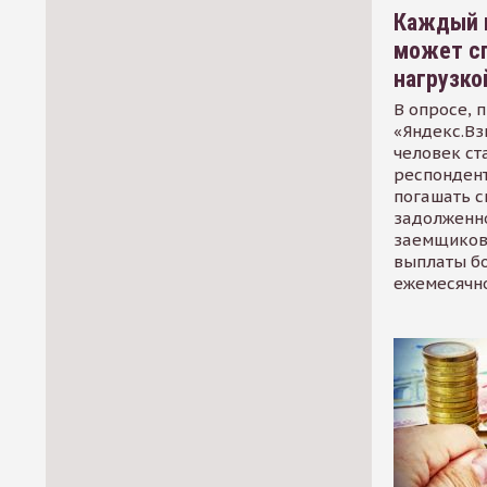
Каждый 
может сп
нагрузко
В опросе, 
«Яндекс.Вз
человек ст
респондент
погашать 
задолженно
заемщиков
выплаты б
ежемесячн