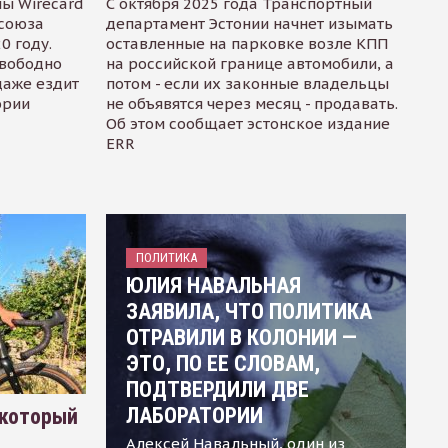
ы Wirecard
С октября 2025 года Транспортный
осоюза
департамент Эстонии начнет изымать
0 году.
оставленные на парковке возле КПП
свободно
на российской границе автомобили, а
даже ездит
потом - если их законные владельцы
ории
не объявятся через месяц - продавать.
Об этом сообщает эстонское издание
ERR
ПОЛИТИКА
ЮЛИЯ НАВАЛЬНАЯ
ЗАЯВИЛА, ЧТО ПОЛИТИКА
ОТРАВИЛИ В КОЛОНИИ —
ЭТО, ПО ЕЕ СЛОВАМ,
ПОДТВЕРДИЛИ ДВЕ
ЛАБОРАТОРИИ
 который
Алексей Навальный, один из