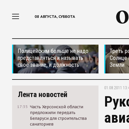
08 АВГУСТА, СУББОТА
Полицейским больше не надо
Треть р
представляться и называть
Солнце 
свое звание, и должность
Земли
01.08.2011 13:
Лента новостей
Рук
17:35
Часть Херсонской области
ави
предложили передать
Беларуси для строительства
санаториев