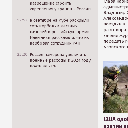
Глава назн
разрешение строить
администр
укрепления у границы России
Владимир С
Александр
12:53
В сентябре на Кубе раскрыли
поездки в 
сеть вербовки местных
разговора 
жителей в российскую армию.
заявил жур
Наемники рассказали, что их
передать М
вербовал сотрудник РАН
Азовского 
22:20
Россия намерена увеличить
военные расходы в 2024 году
почти на 70%
США одоб
партии о