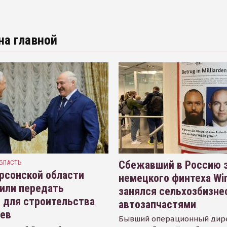
на главной
БЛАСТЬ
Сбежавший в Россию э
рсонской области
немецкого финтеха Wi
или передать
занялся сельхозбизне
 для строительства
автозапчастями
иев
Бывший операционный дир