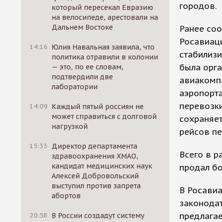
городов.
который пересекал Евразию
на велосипеде, арестовали на
Дальнем Востоке
Ранее со
Росавиаци
14:16
Юлия Навальная заявила, что
стабилизи
политика отравили в колонии
была орг
— это, по ее словам,
подтвердили две
авиакомп
лаборатории
аэропорта
перевозки
14:09
Каждый пятый россиян не
может справиться с долговой
сохраняет
нагрузкой
рейсов пе
15:33
Директор департамента
Всего в р
здравоохранения ХМАО,
кандидат медицинских наук
продал бо
Алексей Добровольский
выступил против запрета
В Росави
абортов
законодат
предлагае
20:58
В России создадут систему