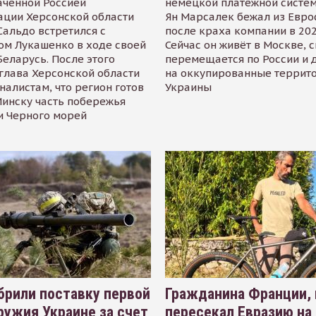
аченной Россией
немецкой платёжной систем
ации Херсонской области
Ян Марсалек бежал из Евр
альдо встретился с
после краха компании в 202
ом Лукашенко в ходе своей
Сейчас он живёт в Москве, 
Беларусь. После этого
перемещается по России и 
глава Херсонской области
на оккупированные террит
налистам, что регион готов
Украины
инску часть побережья
и Черного морей
рили поставку первой
Гражданина Франции,
ружия Украине за счет
пересекал Евразию на