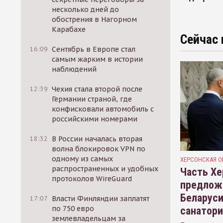
несколько дней до
обострения в Нагорном
Карабахе
Сейчас 
16:09
Сентябрь в Европе стал
самым жарким в истории
наблюдений
12:39
Чехия стала второй после
Германии страной, где
конфисковали автомобиль с
российскими номерами
18:32
В России началась вторая
волна блокировок VPN по
одному из самых
ХЕРСОНСКАЯ О
распространенных и удобных
Часть Хе
протоколов WireGuard
предлож
Беларуси
17:07
Власти Финляндии заплатят
по 750 евро
санатор
землевладельцам за