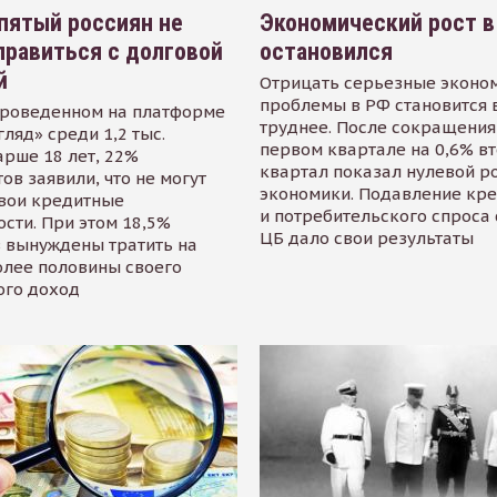
пятый россиян не
Экономический рост в
равиться с долговой
остановился
й
Отрицать серьезные эконо
проблемы в РФ становится 
проведенном на платформе
труднее. После сокращения
гляд» среди 1,2 тыс.
первом квартале на 0,6% в
арше 18 лет, 22%
квартал показал нулевой р
ов заявили, что не могут
экономики. Подавление кр
свои кредитные
и потребительского спроса
сти. При этом 18,5%
ЦБ дало свои результаты
 вынуждены тратить на
олее половины своего
ого доход