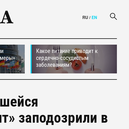
RU
/
EN
ли
Какое питание приводит к
 меры»
сердечно-сосудистым
заболеваниям?
вшейся
т» заподозрили в