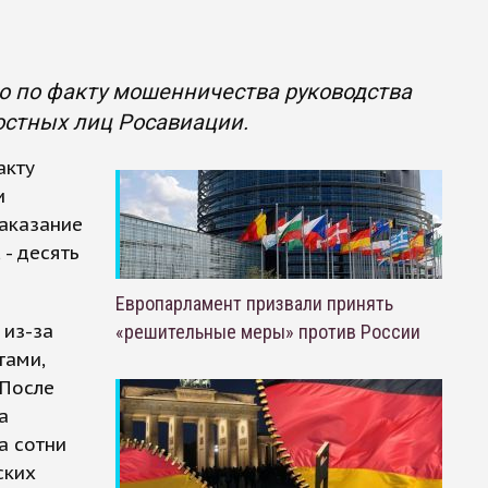
о по факту мошенничества руководства
стных лиц Росавиации.
акту
и
аказание
 - десять
Европарламент призвали принять
 из-за
«решительные меры» против России
тами,
 После
а
а сотни
ских