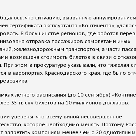
общалось, что ситуацию, вызванную аннулирование
ей сертификата эксплуатанта «Континента», удалос
ровать. В большинстве регионов, где работал перев
анизована отправка пассажиров самолетами иных
аний, железнодорожным транспортом, а части пасс
ми возмещена стоимость билетов в связи с отказо
. При этом в прокуратуре указывали, что тяжелая с
ся в аэропортах Краснодарского края, где было от
ревозчика.
амках летнего расписания (до 10 сентября) «Контине
лее 35 тысяч билетов на 10 миллионов долларов.
ации уверены, что всему виной несовершенное
ельство, которое необходимо менять. Поэтому Ро
т запретить компаниям менее чем с 20 однотипным