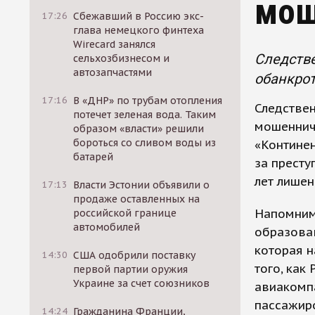
мош
17:26
Сбежавший в Россию экс-
глава немецкого финтеха
Wirecard занялся
Следстве
сельхозбизнесом и
автозапчастями
обанкро
17:16
В «ДНР» по трубам отопления
Следствен
потечет зеленая вода. Таким
мошеннич
образом «власти» решили
бороться со сливом воды из
«Континен
батарей
за престу
лет лишен
17:13
Власти Эстонии объявили о
продаже оставленных на
Напомним
российской границе
автомобилей
образова
которая н
14:30
США одобрили поставку
того, как
первой партии оружия
Украине за счет союзников
авиакомпа
пассажиро
14:24
Гражданина Франции,