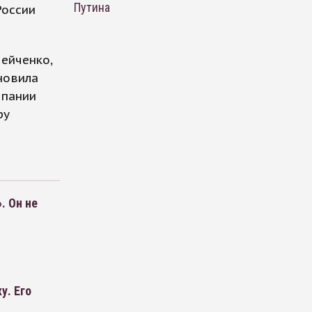
Путина
России
ейченко,
новила
мпании
ру
. Он не
у. Его