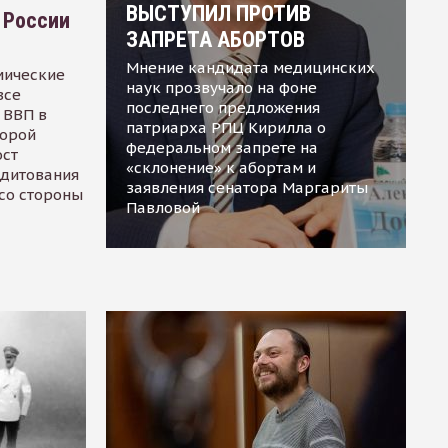
ВЫСТУПИЛ ПРОТИВ
 России
ЗАПРЕТА АБОРТОВ
Мнение кандидата медицинских
мические
наук прозвучало на фоне
все
последнего предложения
 ВВП в
патриарха РПЦ Кирилла о
торой
федеральном запрете на
ост
«склонение» к абортам и
едитования
заявления сенатора Маргариты
 со стороны
Павловой