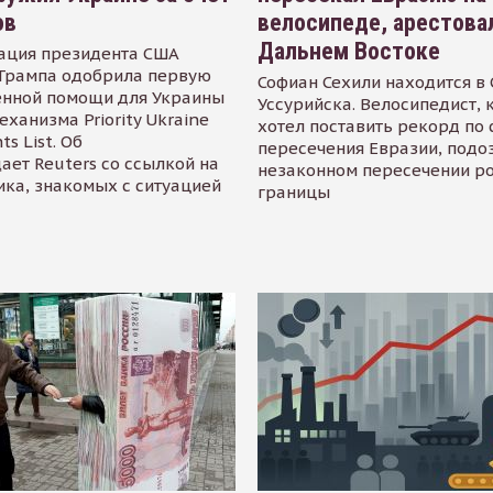
ов
велосипеде, арестова
Дальнем Востоке
ация президента США
Трампа одобрила первую
Софиан Сехили находится в
енной помощи для Украины
Уссурийска. Велосипедист,
еханизма Priority Ukraine
хотел поставить рекорд по 
s List. Об
пересечения Евразии, подо
ает Reuters со ссылкой на
незаконном пересечении р
ика, знакомых с ситуацией
границы