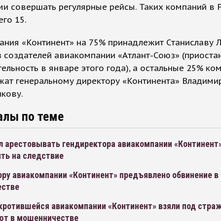
и совершать регулярные рейсы. Таких компаний в 
его 15.
ния «Континент» на 75% принадлежит Станиславу Л
 создателей авиакомпании «Атлант-Союз» (приоста
ельность в январе этого года), а остальные 25% ко
жат генеральному директору «Континента» Владими
кову.
алы по теме
л арестовывать гендиректора авиакомпании «Континент»
ть на следствие
ору авиакомпании «Континент» предъявлено обвинение в
естве
кротившейся авиакомпании «Континент» взяли под страж
ют в мошенничестве