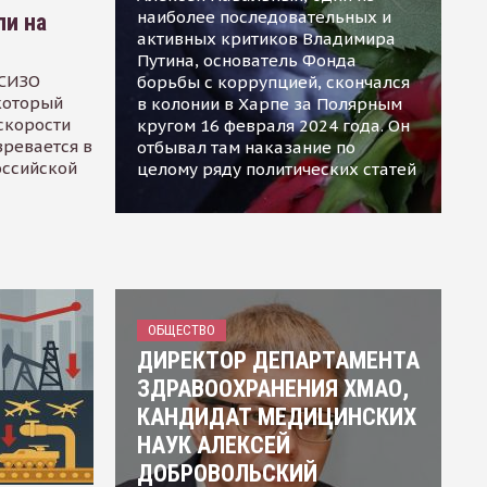
наиболее последовательных и
ли на
активных критиков Владимира
Путина, основатель Фонда
 СИЗО
борьбы с коррупцией, скончался
 который
в колонии в Харпе за Полярным
скорости
кругом 16 февраля 2024 года. Он
зревается в
отбывал там наказание по
оссийской
целому ряду политических статей
ОБЩЕСТВО
ДИРЕКТОР ДЕПАРТАМЕНТА
ЗДРАВООХРАНЕНИЯ ХМАО,
КАНДИДАТ МЕДИЦИНСКИХ
НАУК АЛЕКСЕЙ
ДОБРОВОЛЬСКИЙ