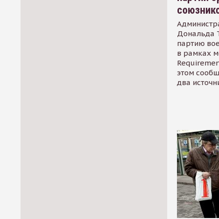
союзник
Администр
Дональда 
партию во
в рамках м
Requirement
этом сообщ
два источн