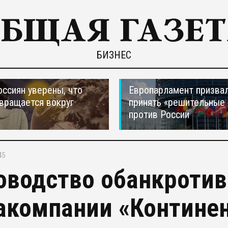
БИЗНЕС
оссиян уверены, что
Европарламент призва
вращается вокруг
принять «решительные
против России
45
оводство обанкроти
акомпании «Континен