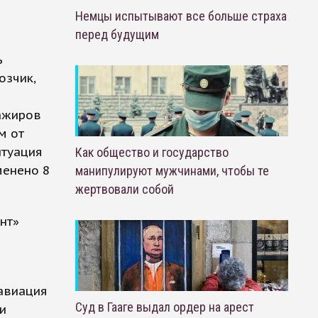
Немцы испытывают все больше страха
перед будущим
м
ь
озчик,
ажиров
м от
итуация
Как общество и государство
менено 8
манипулируют мужчинами, чтобы те
жертвовали собой
нт»
савиация
Суд в Гааге выдал ордер на арест
и