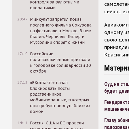
контроля за валютными
самолетам
операциями
сейчас вс
20:47
Минкульт запретил показ
Авиакомпа
последнего фильма Сокурова
на фестивале в Москве. В нем
одному из
Сталин, Черчилль, Гитлер и
свою деят
Муссолини спорят о жизни
принадле
17:10
Российские
Красильни
политзаключенные призвали
к голодовке солидарности 30
Матери
октября
17:12
«ВКонтакте» начал
Суд не ста
блокировать посты
будет дави
родственников
мобилизованных, в которых
Гендирект
они требуют вернуть близких
мошеннич
домой
Главу обан
14:11
Россия, США и ЕС провели
подозрева
секретные переговоры за