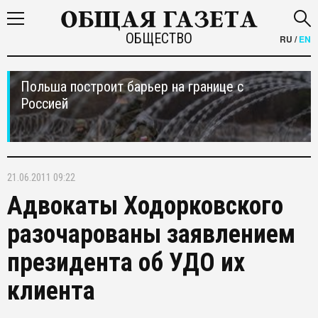
ОБЩЕСТВО
RU
/
EN
Польша построит барьер на границе с
Россией
21.06.2011 09:22
Адвокаты Ходорковского
разочарованы заявлением
президента об УДО их
клиента