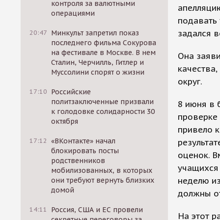
контроля за валютными
апелляцию
операциями
подавать 
задался в
20:47
Минкульт запретил показ
последнего фильма Сокурова
на фестивале в Москве. В нем
Она заяви
Сталин, Черчилль, Гитлер и
качества,
Муссолини спорят о жизни
округ.
17:10
Российские
политзаключенные призвали
8 июня в 
к голодовке солидарности 30
проверке 
октября
привело к
17:12
«ВКонтакте» начал
результа
блокировать посты
оценок. В
родственников
учащихся
мобилизованных, в которых
неделю из
они требуют вернуть близких
домой
должны от
14:11
Россия, США и ЕС провели
На этот р
секретные переговоры за