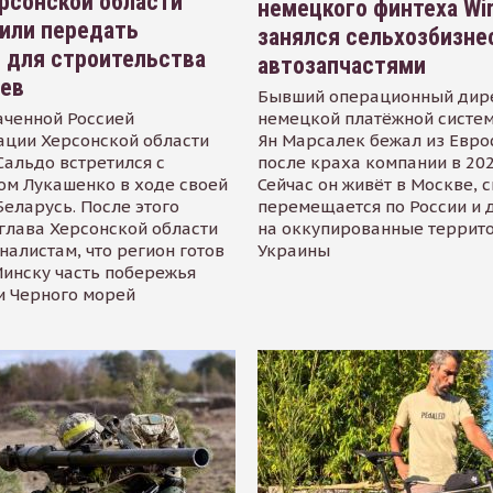
рсонской области
немецкого финтеха Wi
или передать
занялся сельхозбизне
 для строительства
автозапчастями
иев
Бывший операционный дир
аченной Россией
немецкой платёжной систем
ации Херсонской области
Ян Марсалек бежал из Евр
альдо встретился с
после краха компании в 202
ом Лукашенко в ходе своей
Сейчас он живёт в Москве, 
Беларусь. После этого
перемещается по России и 
глава Херсонской области
на оккупированные террит
налистам, что регион готов
Украины
инску часть побережья
и Черного морей