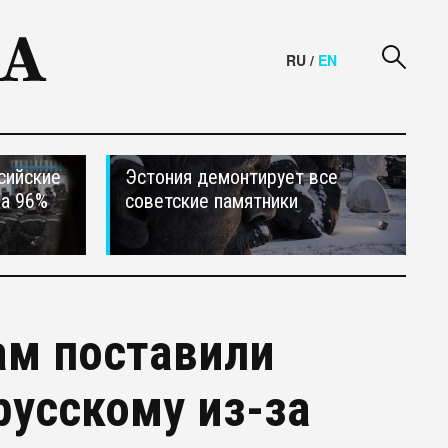
RU
/
EN
сийские
Эстония демонтирует все
на 96%
советские памятники
ам поставили
русскому из-за