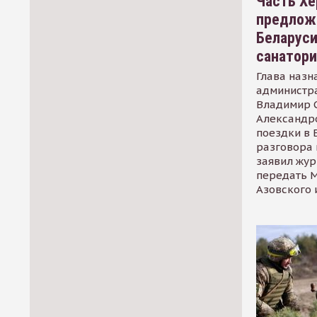
Часть Хе
предлож
Беларуси
санатор
Глава назн
администр
Владимир С
Александр
поездки в 
разговора 
заявил жур
передать М
Азовского 