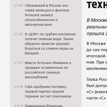
тех
17:26
Сбежавший в Россию экс-
глава немецкого финтеха
Wirecard занялся
В Москве
сельхозбизнесом и
автозапчастями
реальные
прошла 2
17:16
В «ДНР» по трубам отопления
потечет зеленая вода. Таким
В Москве 
образом «власти» решили
бороться со сливом воды из
до сих по
батарей
итоговой 
мая. При 
17:13
Власти Эстонии объявили о
продаже оставленных на
школьники
российской границе
автомобилей
Глава Рос
был допущ
14:30
США одобрили поставку
«С» (изло
первой партии оружия
Украине за счет союзников
части «С»
14:24
Гражданина Франции,