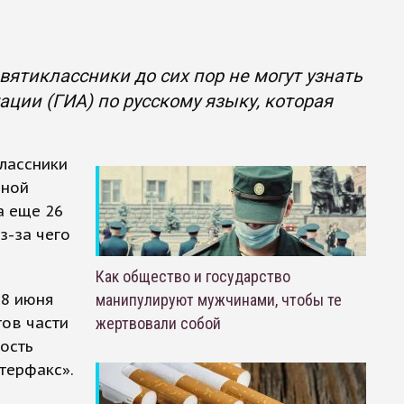
евятиклассники до сих пор не могут узнать
ции (ГИА) по русскому языку, которая
классники
нной
а еще 26
з-за чего
Как общество и государство
 8 июня
манипулируют мужчинами, чтобы те
тов части
жертвовали собой
мость
нтерфакс».