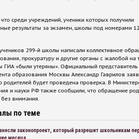
 что среди учреждений, ученики которых получили
ные результаты за экзамен, школы под номерами 128
учеников 299-й школы написали коллективное обра
вания, прокуратуру и другие органы с жалобой на т
ы ГИА «были утеряны». Официальный представитель
нта образования Москвы Александр Гаврилов заяви
 родителей будет проведена проверка. В Министер
ия и науки РФ также сообщили, что обращение род
 без внимания.
алы по теме
 внесли законопроект, который разрешит школьникам пе
ние месяца