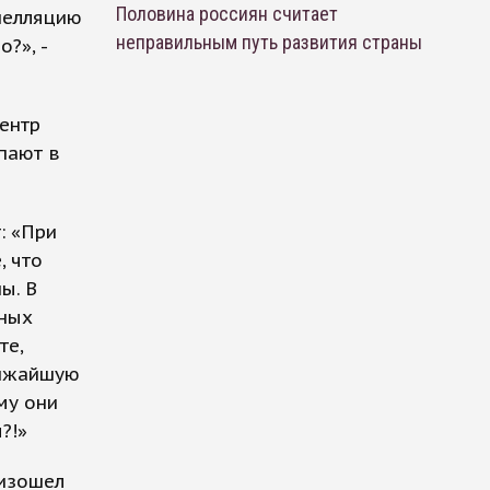
Половина россиян считает
Апелляцию
неправильным путь развития страны
?», -
ентр
пают в
: «При
, что
ы. В
ьных
те,
лижайшую
му они
?!»
оизошел