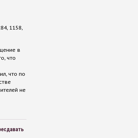
4, 1158,
щение в
о, что
л, что по
стве
ителей не
ресдавать