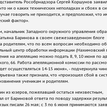
дставитель Рособрнадзора Сергей Коршунов заявил
 что ни о каких технических неполадках и сбоях в с
учае говорить не приходится, и предположил, что и
ский фактор».
м, начальник Западного окружного управления обр
Татьяна Баринова в своем свежезаведенном блоге
ла родителям, что по всем вопросам необходимо о
льный центр обработки информации (Нахимовский п
ления на апелляцию можно подать 8, 9, 10 июня по ад
ого, 66. Работа апелляционной комиссии по рассм
дет осуществляться 14-15 июня», - подчеркнула чин
рьевна также признала, что «произошел сбой в сист
извинения ученикам и родителям.
ин из юзеров, пожелавший остаться неизвестным,
л от Бариновой ответа по поводу задержки результ
язык писали 26 мая; с 3 по 6 июня принимаются зая