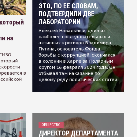
ЭТО, ПО ЕЕ СЛОВАМ,
ПОДТВЕРДИЛИ ДВЕ
ЛАБОРАТОРИИ
 который
Алексей Навальный, один из
наиболее последовательных и
ли на
активных критиков Владимира
Путина, основатель Фонда
 СИЗО
борьбы с коррупцией, скончался
 который
в колонии в Харпе за Полярным
скорости
кругом 16 февраля 2024 года. Он
зревается в
отбывал там наказание по
оссийской
целому ряду политических статей
ОБЩЕСТВО
ДИРЕКТОР ДЕПАРТАМЕНТА