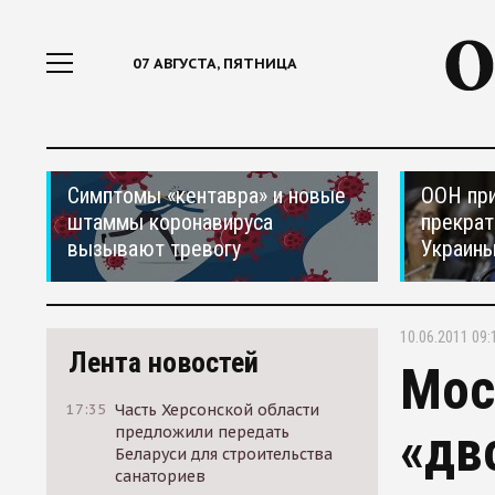
07 АВГУСТА, ПЯТНИЦА
Симптомы «кентавра» и новые
ООН при
штаммы коронавируса
прекрат
вызывают тревогу
Украин
10.06.2011 09:
Лента новостей
Мос
17:35
Часть Херсонской области
«дв
предложили передать
Беларуси для строительства
санаториев