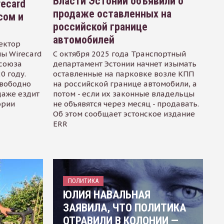
Власти Эстонии объявили о
recard
продаже оставленных на
сом и
российской границе
автомобилей
ектор
ы Wirecard
С октября 2025 года Транспортный
осоюза
департамент Эстонии начнет изымать
0 году.
оставленные на парковке возле КПП
свободно
на российской границе автомобили, а
даже ездит
потом - если их законные владельцы
ории
не объявятся через месяц - продавать.
Об этом сообщает эстонское издание
ERR
ПОЛИТИКА
ЮЛИЯ НАВАЛЬНАЯ
ЗАЯВИЛА, ЧТО ПОЛИТИКА
ОТРАВИЛИ В КОЛОНИИ —