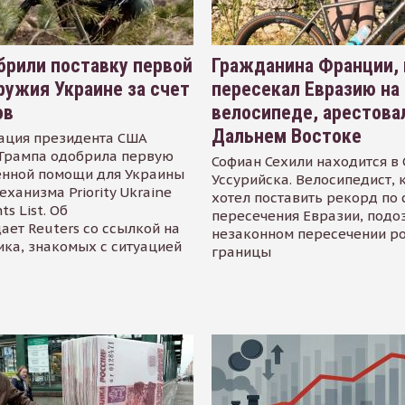
рили поставку первой
Гражданина Франции,
ружия Украине за счет
пересекал Евразию на
ов
велосипеде, арестова
Дальнем Востоке
ация президента США
Трампа одобрила первую
Софиан Сехили находится в
енной помощи для Украины
Уссурийска. Велосипедист,
еханизма Priority Ukraine
хотел поставить рекорд по 
s List. Об
пересечения Евразии, подо
ает Reuters со ссылкой на
незаконном пересечении р
ика, знакомых с ситуацией
границы