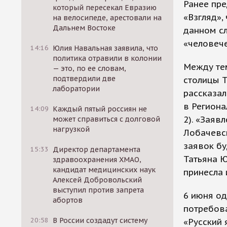
Ранее пре
который пересекал Евразию
«Взгляд»,
на велосипеде, арестовали на
Дальнем Востоке
данном сл
«человече
14:16
Юлия Навальная заявила, что
политика отравили в колонии
Между те
— это, по ее словам,
подтвердили две
столицы 
лаборатории
рассказа
в Региона
14:09
Каждый пятый россиян не
2). «Заяв
может справиться с долговой
нагрузкой
Лобачевск
заявок бу
15:33
Директор департамента
Татьяна Ю
здравоохранения ХМАО,
кандидат медицинских наук
принесла 
Алексей Добровольский
выступил против запрета
6 июня од
абортов
потребова
20:58
В России создадут систему
«Русский 