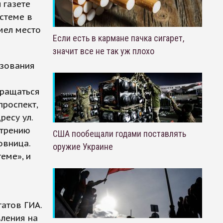
 газете
истеме в
мел место
Если есть в кармане пачка сигарет,
значит все не так уж плохо
азования
бращаться
роспект,
ресу ул.
отрению
США пообещали годами поставлять
овница.
оружие Украине
еме», и
атов ГИА.
вления на