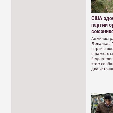
США одоб
партии о
союзник
Администр
Дональда 
партию во
в рамках м
Requirement
этом сообщ
два источн