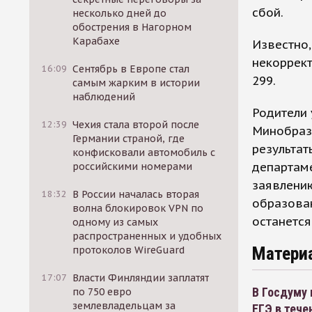
сбой.
несколько дней до
обострения в Нагорном
Карабахе
Известно,
некоррект
16:09
Сентябрь в Европе стал
299.
самым жарким в истории
наблюдений
Родители 
12:39
Чехия стала второй после
Минобразо
Германии страной, где
результат
конфисковали автомобиль с
департаме
российскими номерами
заявлению
18:32
В России началась вторая
образован
волна блокировок VPN по
останется
одному из самых
распространенных и удобных
Матери
протоколов WireGuard
17:07
Власти Финляндии заплатят
В Госдуму
по 750 евро
землевладельцам за
ЕГЭ в тече