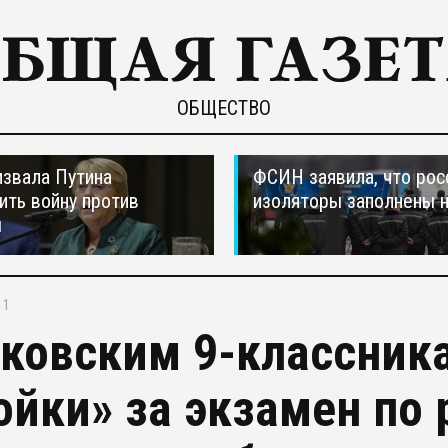
ОБЩЕСТВО
звала Путина
ФСИН заявила, что рос
ить войну против
изоляторы заполнены 
ы
11
ковским 9-классник
ойки» за экзамен по 