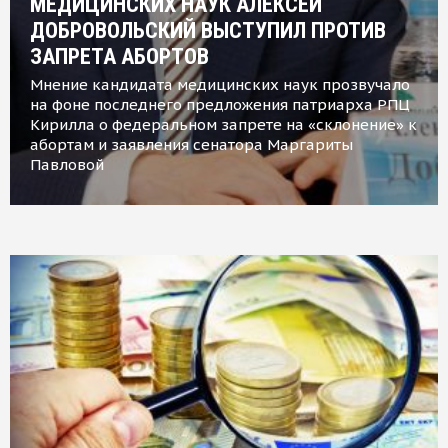
МЕДИЦИНСКИХ НАУК АЛЕКСЕЙ
ДОБРОВОЛЬСКИЙ ВЫСТУПИЛ ПРОТИВ
ЗАПРЕТА АБОРТОВ
Мнение кандидата медицинских наук прозвучало
на фоне последнего предложения патриарха РПЦ
Кирилла о федеральном запрете на «склонение» к
абортам и заявления сенатора Маргариты
Павловой