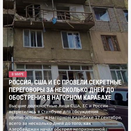
В МИРЕ
РОССИЯ, США И ЕС ПРОВЕЛИ СЕКРЕТНЫЕ
ПЕРЕГОВОРЫ ЗА НЕСКОЛЬКО ДНЕЙ ДО
ОБОСТРЕНИЯ В НАГОРНОМ КАРАБАХЕ
Высшие должностные лица США, ЕС и России
встретились в Стамбуле для обсуждения
противостояния в Нагорном Карабахе 17 сентября,
всего за несколько дней до того, как
Азербайджан начал обстрел непризнанной