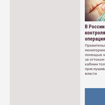
В России
контрол
операци
Правительс
мониторинг
помощью к
за оттоком 
кабмин тол
прислушив
власти