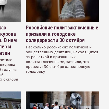
каз
Российские политзаключенные
окурова
призвали к голодовке
. В нем
солидарности 30 октября
лер и
Несколько российских политиков и
общественных деятелей, находящихся
изни
за решеткой и признанных
ретило
политзаключенными, заявили, что
Сокурова
проведут 30 октября однодневную
 году, на
голодовку
ый
15 октября