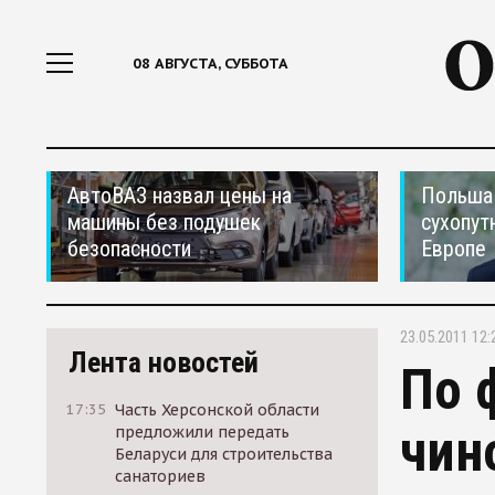
08 АВГУСТА, СУББОТА
АвтоВАЗ назвал цены на
Польша 
машины без подушек
сухопут
безопасности
Европе
23.05.2011 12:
Лента новостей
По 
17:35
Часть Херсонской области
чин
предложили передать
Беларуси для строительства
санаториев