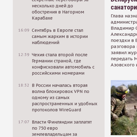
несколько дней до
санатор
обострения в Нагорном
Глава назн
Карабахе
администр
Владимир С
16:09
Сентябрь в Европе стал
Александр
самым жарким в истории
поездки в 
наблюдений
разговора 
заявил жур
12:39
Чехия стала второй после
передать М
Германии страной, где
Азовского 
конфисковали автомобиль с
российскими номерами
18:32
В России началась вторая
волна блокировок VPN по
одному из самых
распространенных и удобных
протоколов WireGuard
17:07
Власти Финляндии заплатят
по 750 евро
землевладельцам за