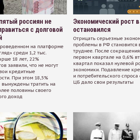
пятый россиян не
Экономический рост в
равиться с долговой
остановился
й
Отрицать серьезные эконо
проблемы в РФ становится 
проведенном на платформе
труднее. После сокращения
гляд» среди 1,2 тыс.
первом квартале на 0,6% в
арше 18 лет, 22%
квартал показал нулевой р
ов заявили, что не могут
экономики. Подавление кр
свои кредитные
и потребительского спроса
сти. При этом 18,5%
ЦБ дало свои результаты
 вынуждены тратить на
олее половины своего
ого доход