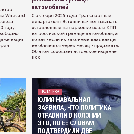
автомобилей
ектор
ы Wirecard
С октября 2025 года Транспортный
осоюза
департамент Эстонии начнет изымать
0 году.
оставленные на парковке возле КПП
свободно
на российской границе автомобили, а
даже ездит
потом - если их законные владельцы
ории
не объявятся через месяц - продавать.
Об этом сообщает эстонское издание
ERR
ПОЛИТИКА
ЮЛИЯ НАВАЛЬНАЯ
ЗАЯВИЛА, ЧТО ПОЛИТИКА
ОТРАВИЛИ В КОЛОНИИ —
ЭТО, ПО ЕЕ СЛОВАМ,
ПОДТВЕРДИЛИ ДВЕ