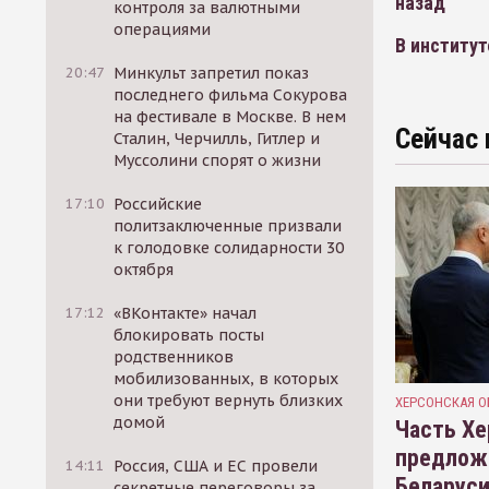
назад
контроля за валютными
операциями
В институт
20:47
Минкульт запретил показ
последнего фильма Сокурова
на фестивале в Москве. В нем
Сейчас 
Сталин, Черчилль, Гитлер и
Муссолини спорят о жизни
17:10
Российские
политзаключенные призвали
к голодовке солидарности 30
октября
17:12
«ВКонтакте» начал
блокировать посты
родственников
мобилизованных, в которых
они требуют вернуть близких
ХЕРСОНСКАЯ О
домой
Часть Хе
предлож
14:11
Россия, США и ЕС провели
Беларуси
секретные переговоры за