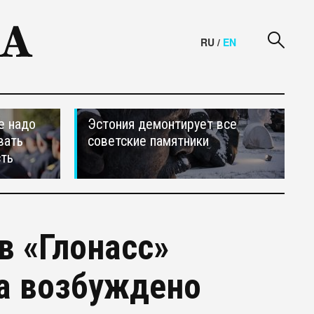
RU
/
EN
е надо
Эстония демонтирует все
вать
советские памятники
сть
в «Глонасс»
а возбуждено