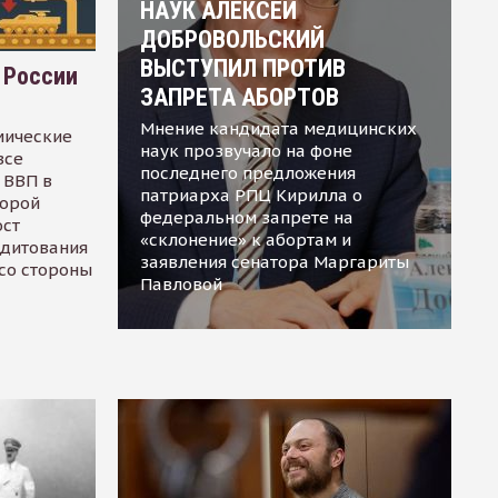
НАУК АЛЕКСЕЙ
ДОБРОВОЛЬСКИЙ
ВЫСТУПИЛ ПРОТИВ
 России
ЗАПРЕТА АБОРТОВ
Мнение кандидата медицинских
мические
наук прозвучало на фоне
все
последнего предложения
 ВВП в
патриарха РПЦ Кирилла о
торой
федеральном запрете на
ост
«склонение» к абортам и
едитования
заявления сенатора Маргариты
 со стороны
Павловой