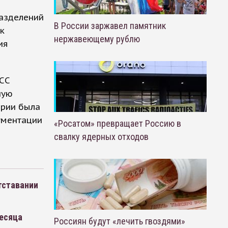
разделений
В России заржавел памятник
к
нержавеющему рублю
ия
АСС
ную
арии была
ументации
«Росатом» превращает Россию в
свалку ядерных отходов
тставании
месяца
Россиян будут «лечить гвоздями»