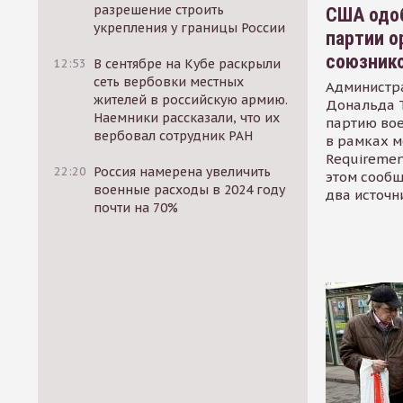
разрешение строить
США одоб
укрепления у границы России
партии о
союзник
12:53
В сентябре на Кубе раскрыли
сеть вербовки местных
Администр
жителей в российскую армию.
Дональда 
Наемники рассказали, что их
партию во
вербовал сотрудник РАН
в рамках м
Requirement
22:20
Россия намерена увеличить
этом сообщ
военные расходы в 2024 году
два источн
почти на 70%