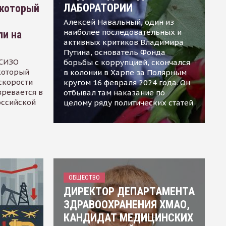
ЛАБОРАТОРИИ
 который
Алексей Навальный, один из
наиболее последовательных и
ли на
активных критиков Владимира
Путина, основатель Фонда
 СИЗО
борьбы с коррупцией, скончался
 который
в колонии в Харпе за Полярным
скорости
кругом 16 февраля 2024 года. Он
зревается в
отбывал там наказание по
оссийской
целому ряду политических статей
ОБЩЕСТВО
ДИРЕКТОР ДЕПАРТАМЕНТА
ЗДРАВООХРАНЕНИЯ ХМАО,
КАНДИДАТ МЕДИЦИНСКИХ