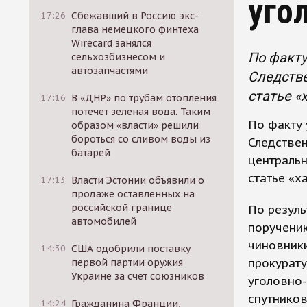
уго
17:26
Сбежавший в Россию экс-
глава немецкого финтеха
Wirecard занялся
По факту
сельхозбизнесом и
автозапчастями
Следстве
статье «
17:16
В «ДНР» по трубам отопления
потечет зеленая вода. Таким
По факту 
образом «власти» решили
бороться со сливом воды из
Следствен
батарей
централь
статье «х
17:13
Власти Эстонии объявили о
продаже оставленных на
российской границе
По резуль
автомобилей
поручени
чиновники
14:30
США одобрили поставку
прокурат
первой партии оружия
Украине за счет союзников
уголовно-
спутников
14:24
Гражданина Франции,