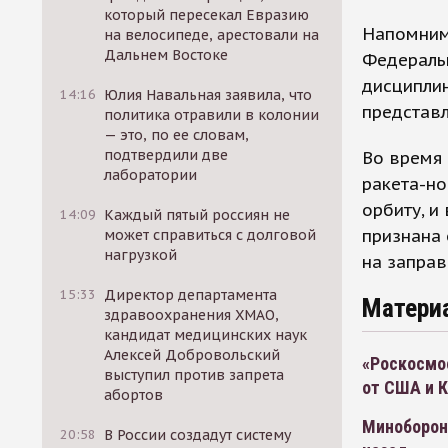
который пересекал Евразию
Напомним,
на велосипеде, арестовали на
Дальнем Востоке
Федеральн
дисциплин
14:16
Юлия Навальная заявила, что
представл
политика отравили в колонии
— это, по ее словам,
подтвердили две
Во время 
лаборатории
ракета-но
орбиту, и
14:09
Каждый пятый россиян не
признана
может справиться с долговой
нагрузкой
на заправ
15:33
Директор департамента
Матери
здравоохранения ХМАО,
кандидат медицинских наук
Алексей Добровольский
«Роскосмо
выступил против запрета
от США и 
абортов
Миноборон
20:58
В России создадут систему