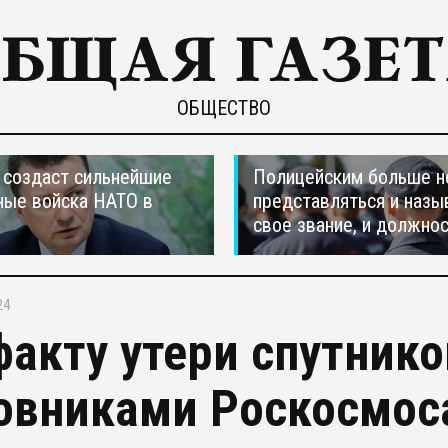
ОБЩЕСТВО
создаст сильнейшие
Полицейским больше н
ные войска НАТО в
представляться и назы
свое звание, и должно
24
факту утери спутнико
овниками Роскосмос