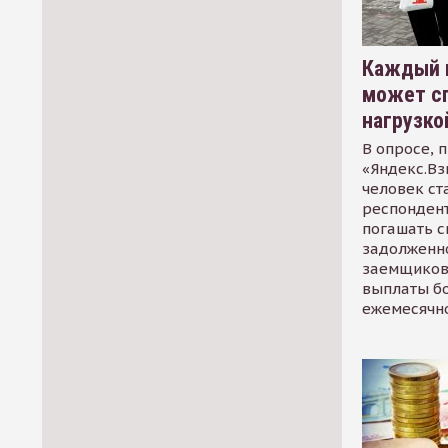
Каждый 
может сп
нагрузко
В опросе, 
«Яндекс.Вз
человек ст
респондент
погашать 
задолженно
заемщиков
выплаты б
ежемесячн