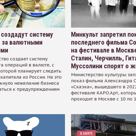
 создадут систему
Минкульт запретил по
я за валютными
последнего фильма С
ями
на фестивале в Москве
Сталин, Черчилль, Гит
тво создает систему
а операций в валюте, с
Муссолини спорят о ж
оторой планирует следить
Министерство культуры зап
капитала из России. На это
показ фильма Александра 
кнуло нежелание бизнеса
«Сказка», вышедшего в 2022
аться к предупреждениям
фестивале КАРО.Арт, котор
проходит в Москве с 10 по 
В МИРЕ