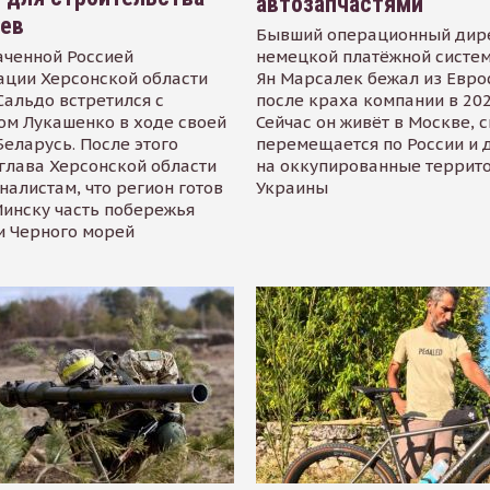
автозапчастями
иев
Бывший операционный дир
аченной Россией
немецкой платёжной систем
ации Херсонской области
Ян Марсалек бежал из Евр
альдо встретился с
после краха компании в 202
ом Лукашенко в ходе своей
Сейчас он живёт в Москве, 
Беларусь. После этого
перемещается по России и 
глава Херсонской области
на оккупированные террит
налистам, что регион готов
Украины
инску часть побережья
и Черного морей