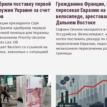
рили поставку первой
Гражданина Франции,
ружия Украине за счет
пересекал Евразию на
ов
велосипеде, арестова
Дальнем Востоке
ация президента США
Трампа одобрила первую
Софиан Сехили находится в
енной помощи для Украины
Уссурийска. Велосипедист,
еханизма Priority Ukraine
хотел поставить рекорд по 
s List. Об
пересечения Евразии, подо
ает Reuters со ссылкой на
незаконном пересечении р
ика, знакомых с ситуацией
границы