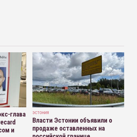
кс-глава
ЭСТОНИЯ
Власти Эстонии объявили о
recard
продаже оставленных на
сом и
российской границе