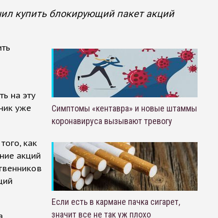
ил купить блокирующий пакет акций
ить
ь на эту
ник уже
Симптомы «кентавра» и новые штаммы
коронавируса вызывают тревогу
того, как
ние акций
ственников
ций
Если есть в кармане пачка сигарет,
значит все не так уж плохо
,