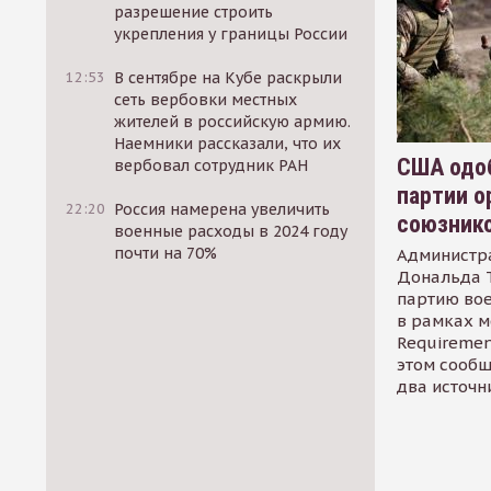
разрешение строить
укрепления у границы России
12:53
В сентябре на Кубе раскрыли
сеть вербовки местных
жителей в российскую армию.
Наемники рассказали, что их
США одоб
вербовал сотрудник РАН
партии о
22:20
Россия намерена увеличить
союзник
военные расходы в 2024 году
почти на 70%
Администр
Дональда 
партию во
в рамках м
Requirement
этом сообщ
два источн