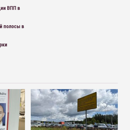
ции ВПП в
й полосы в
рки