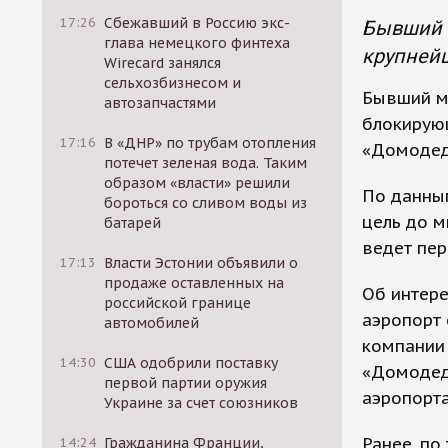
17:26
Сбежавший в Россию экс-
Бывший 
глава немецкого финтеха
крупнейш
Wirecard занялся
сельхозбизнесом и
Бывший м
автозапчастями
блокирую
17:16
В «ДНР» по трубам отопления
«Домодед
потечет зеленая вода. Таким
образом «власти» решили
По данным
бороться со сливом воды из
цель до м
батарей
ведет пер
17:13
Власти Эстонии объявили о
продаже оставленных на
Об интере
российской границе
аэропорт
автомобилей
компании 
14:30
США одобрили поставку
«Домодедо
первой партии оружия
аэропорт
Украине за счет союзников
Ранее, по
14:24
Гражданина Франции,