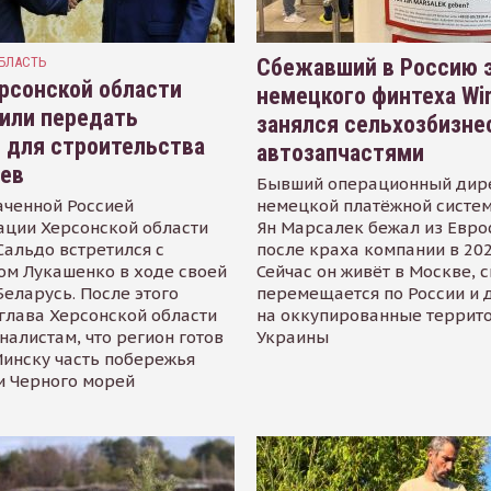
БЛАСТЬ
Сбежавший в Россию э
рсонской области
немецкого финтеха Wi
или передать
занялся сельхозбизне
 для строительства
автозапчастями
иев
Бывший операционный дир
аченной Россией
немецкой платёжной систем
ации Херсонской области
Ян Марсалек бежал из Евр
альдо встретился с
после краха компании в 202
ом Лукашенко в ходе своей
Сейчас он живёт в Москве, 
Беларусь. После этого
перемещается по России и 
глава Херсонской области
на оккупированные террит
налистам, что регион готов
Украины
инску часть побережья
и Черного морей