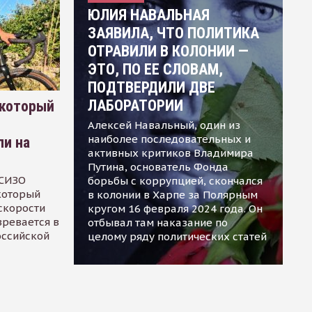
ЮЛИЯ НАВАЛЬНАЯ
ЗАЯВИЛА, ЧТО ПОЛИТИКА
ОТРАВИЛИ В КОЛОНИИ —
ЭТО, ПО ЕЕ СЛОВАМ,
ПОДТВЕРДИЛИ ДВЕ
ЛАБОРАТОРИИ
 который
Алексей Навальный, один из
наиболее последовательных и
ли на
активных критиков Владимира
Путина, основатель Фонда
 СИЗО
борьбы с коррупцией, скончался
 который
в колонии в Харпе за Полярным
скорости
кругом 16 февраля 2024 года. Он
зревается в
отбывал там наказание по
оссийской
целому ряду политических статей