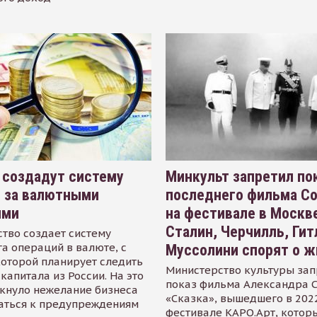
 создадут систему
Минкульт запретил по
я за валютными
последнего фильма С
ями
на фестивале в Москве
Сталин, Черчилль, Гит
тво создает систему
а операций в валюте, с
Муссолини спорят о ж
оторой планирует следить
Министерство культуры зап
капитала из России. На это
показ фильма Александра 
кнуло нежелание бизнеса
«Сказка», вышедшего в 2022
аться к предупреждениям
фестивале КАРО.Арт, котор