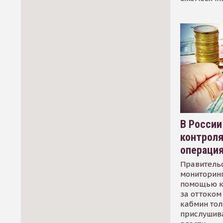
В России
контрол
операци
Правительс
мониторинг
помощью к
за оттоком 
кабмин тол
прислушив