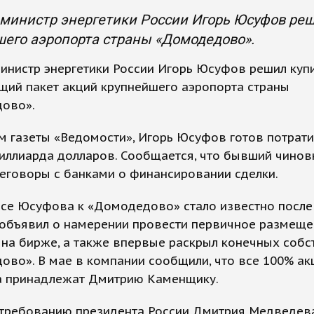
министр энергетики России Игорь Юсуфов реш
его аэропорта страны «Домодедово».
инистр энергетики России Игорь Юсуфов решил куп
щий пакет акций крупнейшего аэропорта страны
ово».
 газеты «Ведомости», Игорь Юсуфов готов потратит
иллиарда долларов. Сообщается, что бывший чинов
еговоры с банками о финансировании сделки.
се Юсуфова к «Домодедово» стало известно после 
 объявил о намерении провести первичное размеще
на бирже, а также впервые раскрыл конечных соб
во». В мае в компании сообщили, что все 100% ак
а принадлежат Дмитрию Каменщику.
 требованию президента России Дмитрия Медведева