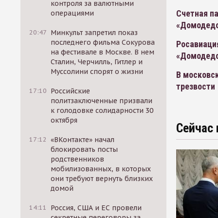
контроля за валютными
Счетная па
операциями
«Домодед
20:47
Минкульт запретил показ
последнего фильма Сокурова
Росавиация
на фестивале в Москве. В нем
«Домодед
Сталин, Черчилль, Гитлер и
Муссолини спорят о жизни
В московс
трезвости
17:10
Российские
политзаключенные призвали
к голодовке солидарности 30
октября
Сейчас 
17:12
«ВКонтакте» начал
блокировать посты
родственников
мобилизованных, в которых
они требуют вернуть близких
домой
14:11
Россия, США и ЕС провели
секретные переговоры за