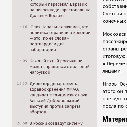
который пересекал Евразию
собственн
на велосипеде, арестовали на
Счетная п
Дальнем Востоке
конечных
14:16
Юлия Навальная заявила, что
политика отравили в колонии
Московск
— это, по ее словам,
пассажиро
подтвердили две
страны р
лаборатории
итоговую 
14:09
Каждый пятый россиян не
«Шереметь
может справиться с долговой
лицами.
нагрузкой
Игорь Юсу
15:33
Директор департамента
здравоохранения ХМАО,
этого он 
кандидат медицинских наук
президен
Алексей Добровольский
посла по
выступил против запрета
абортов
Матери
20:58
В России создадут систему