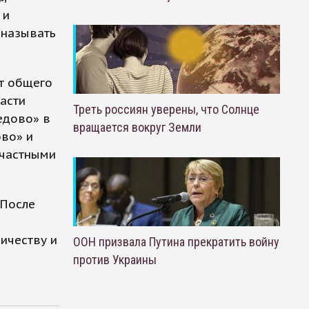
 и
 называть
т общего
асти
Треть россиян уверены, что Солнце
едово» в
вращается вокруг Земли
ово» и
 частными
 После
ичеству и
ООН призвала Путина прекратить войну
против Украины