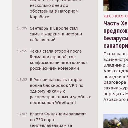
несколько дней до
обострения в Нагорном
ХЕРСОНСКАЯ О
Карабахе
Часть Хе
16:09
Сентябрь в Европе стал
предлож
самым жарким в истории
Беларуси
наблюдений
санатор
12:39
Чехия стала второй после
Глава назн
Германии страной, где
администр
конфисковали автомобиль с
Владимир С
российскими номерами
Александр
поездки в 
18:32
В России началась вторая
разговора 
волна блокировок VPN по
заявил жур
одному из самых
передать М
распространенных и удобных
Азовского 
протоколов WireGuard
17:07
Власти Финляндии заплатят
по 750 евро
землевладельцам за