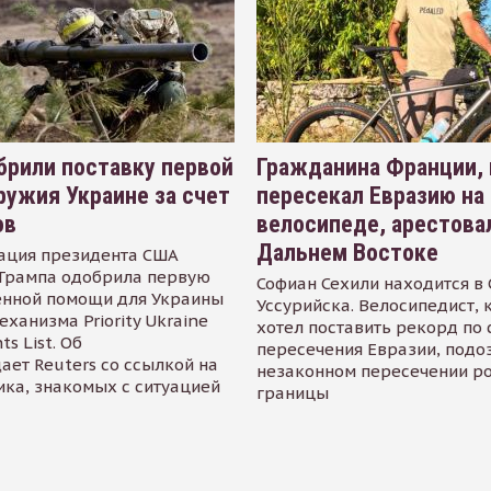
рили поставку первой
Гражданина Франции,
ружия Украине за счет
пересекал Евразию на
ов
велосипеде, арестова
Дальнем Востоке
ация президента США
Трампа одобрила первую
Софиан Сехили находится в
енной помощи для Украины
Уссурийска. Велосипедист,
еханизма Priority Ukraine
хотел поставить рекорд по 
s List. Об
пересечения Евразии, подо
ает Reuters со ссылкой на
незаконном пересечении р
ика, знакомых с ситуацией
границы