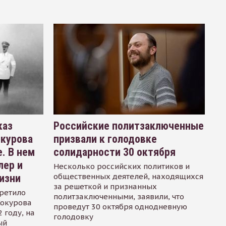
каз
Российские политзаключенные
окурова
призвали к голодовке
. В нем
солидарности 30 октября
лер и
Несколько российских политиков и
общественных деятелей, находящихся
изни
за решеткой и признанных
ретило
политзаключенными, заявили, что
Сокурова
проведут 30 октября однодневную
 году, на
голодовку
ый