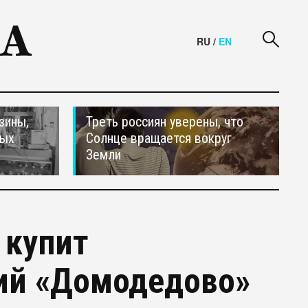
RU
/
EN
зины,
Треть россиян уверены, что
тых
Солнце вращается вокруг
Земли
 купит
ий «Домодедово»