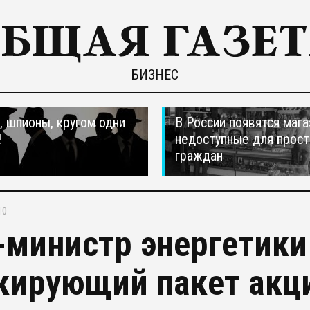
БИЗНЕС
 шпионы, кругом одни
В России появятся мага
!
недоступные для прос
граждан
10
-министр энергетики
кирующий пакет акц