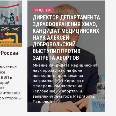
ОБЩЕСТВО
ДИРЕКТОР ДЕПАРТАМЕНТА
ЗДРАВООХРАНЕНИЯ ХМАО,
КАНДИДАТ МЕДИЦИНСКИХ
НАУК АЛЕКСЕЙ
ДОБРОВОЛЬСКИЙ
ВЫСТУПИЛ ПРОТИВ
 России
ЗАПРЕТА АБОРТОВ
Мнение кандидата медицинских
мические
наук прозвучало на фоне
все
последнего предложения
 ВВП в
патриарха РПЦ Кирилла о
торой
федеральном запрете на
ост
«склонение» к абортам и
едитования
заявления сенатора Маргариты
 со стороны
Павловой