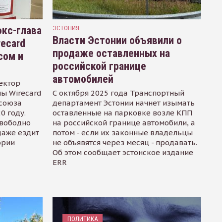
кс-глава
ЭСТОНИЯ
Власти Эстонии объявили о
recard
продаже оставленных на
сом и
российской границе
автомобилей
ектор
ы Wirecard
С октября 2025 года Транспортный
осоюза
департамент Эстонии начнет изымать
0 году.
оставленные на парковке возле КПП
свободно
на российской границе автомобили, а
даже ездит
потом - если их законные владельцы
ории
не объявятся через месяц - продавать.
Об этом сообщает эстонское издание
ERR
ПОЛИТИКА