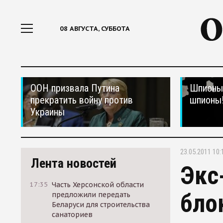
08 АВГУСТА, СУББОТА
ООН призвала Путина
Шпионы,
прекратить войну против
шпионы
Украины
23.05.2011 10:
Лента новостей
Экс
17:35
Часть Херсонской области
бло
предложили передать
Беларуси для строительства
санаториев