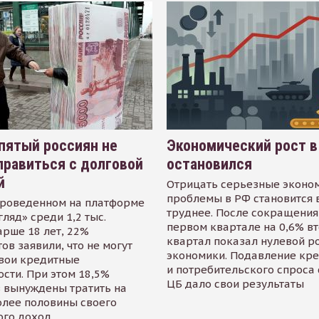
пятый россиян не
Экономический рост в
равиться с долговой
остановился
й
Отрицать серьезные эконо
проблемы в РФ становится 
проведенном на платформе
труднее. После сокращения
гляд» среди 1,2 тыс.
первом квартале на 0,6% в
арше 18 лет, 22%
квартал показал нулевой р
ов заявили, что не могут
экономики. Подавление кр
свои кредитные
и потребительского спроса
сти. При этом 18,5%
ЦБ дало свои результаты
 вынуждены тратить на
олее половины своего
ого доход