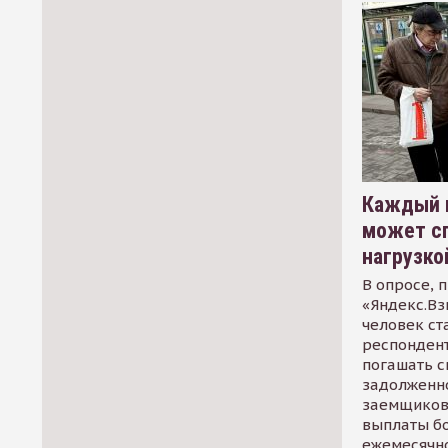
Каждый 
может сп
нагрузко
В опросе, 
«Яндекс.Вз
человек ст
респондент
погашать 
задолженно
заемщиков
выплаты б
ежемесячн