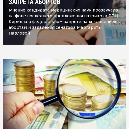
ЗАПРЕТА АБОРТОВ
Мнение кандидата медицинских наук прозвучало
на фоне последнего предложения патриарха РПЦ
Кирилла о федеральном запрете на «склонение» к
абортам и заявления сенатора Маргариты
Павловой