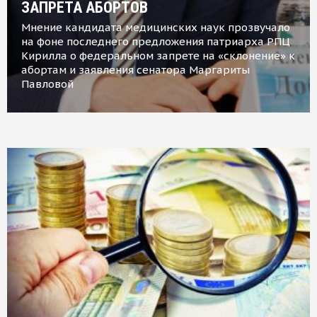
ЗАПРЕТА АБОРТОВ
Мнение кандидата медицинских наук прозвучало
на фоне последнего предложения патриарха РПЦ
Кирилла о федеральном запрете на «склонение» к
абортам и заявления сенатора Маргариты
Павловой