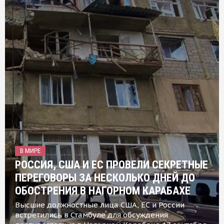
В МИРЕ
РОССИЯ, США И ЕС ПРОВЕЛИ СЕКРЕТНЫЕ
ПЕРЕГОВОРЫ ЗА НЕСКОЛЬКО ДНЕЙ ДО
ОБОСТРЕНИЯ В НАГОРНОМ КАРАБАХЕ
Высшие должностные лица США, ЕС и России
встретились в Стамбуле для обсуждения