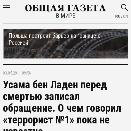
В МИРЕ
RU
/
EN
Польша построит барьер на границе с
Россией
03.05.2011 09:56
Усама бен Ладен перед
смертью записал
обращение. О чем говорил
«террорист №1» пока не