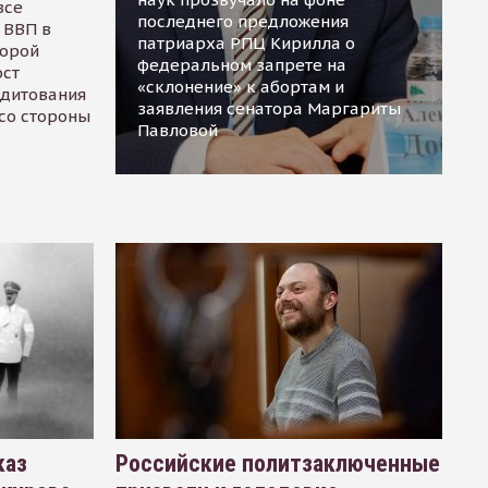
все
последнего предложения
 ВВП в
патриарха РПЦ Кирилла о
торой
федеральном запрете на
ост
«склонение» к абортам и
едитования
заявления сенатора Маргариты
 со стороны
Павловой
каз
Российские политзаключенные