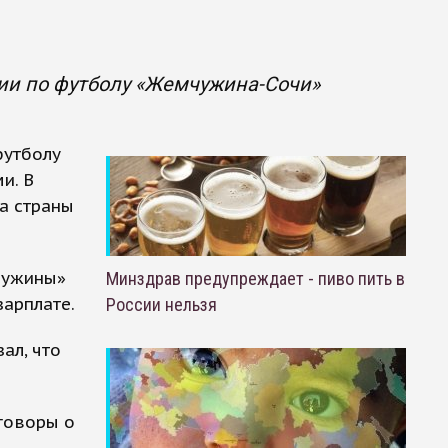
ии по футболу «Жемчужина-Сочи»
футболу
и. В
а страны
чужины»
Минздрав предупреждает - пиво пить в
арплате.
России нельзя
ал, что
говоры о