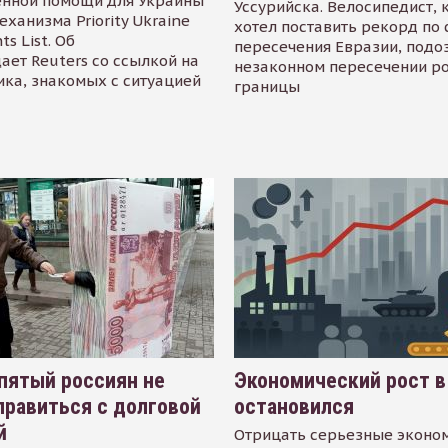
енной помощи для Украины
Уссурийска. Велосипедист,
еханизма Priority Ukraine
хотел поставить рекорд по 
s List. Об
пересечения Евразии, подо
ает Reuters со ссылкой на
незаконном пересечении р
ика, знакомых с ситуацией
границы
пятый россиян не
Экономический рост в
равиться с долговой
остановился
й
Отрицать серьезные эконо