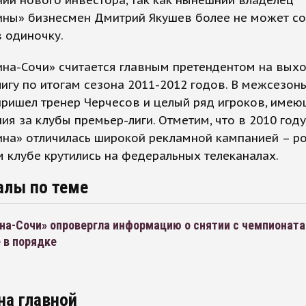
ии нового инвестора, так как нынешний владелец
ны» бизнесмен Дмитрий Якушев более не может с
 одиночку.
на-Сочи» считается главным претендентом на выхо
игу по итогам сезона 2011-2012 годов. В межсезонь
ришел тренер Черчесов и целый ряд игроков, име
ия за клубы премьер-лиги. Отметим, что в 2010 году
на» отличилась широкой рекламной кампанией – ро
 клубе крутились на федеральных телеканалах.
алы по теме
а-Сочи» опровергла информацию о снятии с чемпионата 
 в порядке
на главной