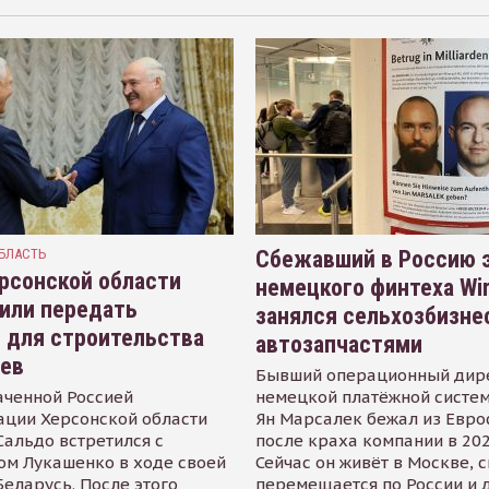
БЛАСТЬ
Сбежавший в Россию э
рсонской области
немецкого финтеха Wi
или передать
занялся сельхозбизне
 для строительства
автозапчастями
иев
Бывший операционный дир
аченной Россией
немецкой платёжной систем
ации Херсонской области
Ян Марсалек бежал из Евр
альдо встретился с
после краха компании в 202
ом Лукашенко в ходе своей
Сейчас он живёт в Москве, 
Беларусь. После этого
перемещается по России и 