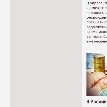
В опросе, 
«Яндекс.Вз
человек ст
респондент
погашать 
задолженно
заемщиков
выплаты б
ежемесячн
В России