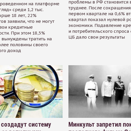
проблемы в РФ становится 
проведенном на платформе
труднее. После сокращения
гляд» среди 1,2 тыс.
первом квартале на 0,6% в
арше 18 лет, 22%
квартал показал нулевой р
ов заявили, что не могут
экономики. Подавление кр
свои кредитные
и потребительского спроса
сти. При этом 18,5%
ЦБ дало свои результаты
 вынуждены тратить на
олее половины своего
ого доход
 создадут систему
Минкульт запретил по