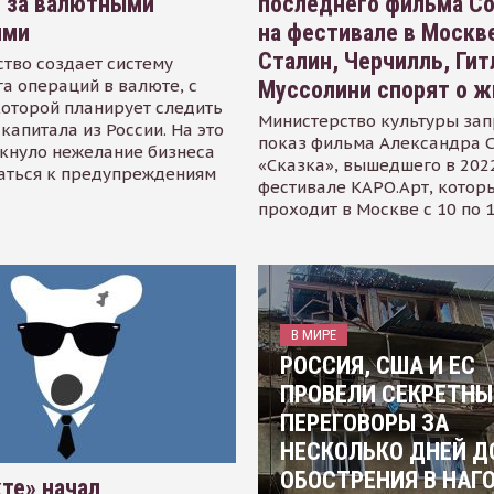
я за валютными
последнего фильма С
ями
на фестивале в Москве
Сталин, Черчилль, Гит
тво создает систему
а операций в валюте, с
Муссолини спорят о ж
оторой планирует следить
Министерство культуры зап
капитала из России. На это
показ фильма Александра 
кнуло нежелание бизнеса
«Сказка», вышедшего в 2022
аться к предупреждениям
фестивале КАРО.Арт, котор
проходит в Москве с 10 по 
В МИРЕ
РОССИЯ, США И ЕС
ПРОВЕЛИ СЕКРЕТНЫ
ПЕРЕГОВОРЫ ЗА
НЕСКОЛЬКО ДНЕЙ Д
ОБОСТРЕНИЯ В НАГ
те» начал