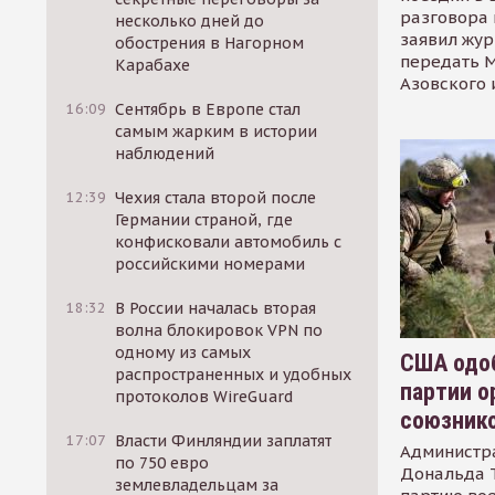
разговора 
несколько дней до
заявил жур
обострения в Нагорном
передать М
Карабахе
Азовского 
16:09
Сентябрь в Европе стал
самым жарким в истории
наблюдений
12:39
Чехия стала второй после
Германии страной, где
конфисковали автомобиль с
российскими номерами
18:32
В России началась вторая
волна блокировок VPN по
одному из самых
США одоб
распространенных и удобных
партии о
протоколов WireGuard
союзник
17:07
Власти Финляндии заплатят
Администр
по 750 евро
Дональда 
землевладельцам за