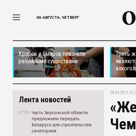
06 АВГУСТА, ЧЕТВЕРГ
Крабов и омаров признали
Треть ж
разумными существами
являютс
алкогол
28.03.2011 07:
Лента новостей
«Же
17:35
Часть Херсонской области
Чем
предложили передать
Беларуси для строительства
санаториев