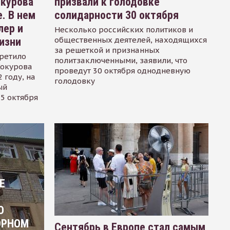
окурова
призвали к голодовке
. В нем
солидарности 30 октября
лер и
Несколько российских политиков и
общественных деятелей, находящихся
изни
за решеткой и признанных
ретило
политзаключенными, заявили, что
Сокурова
проведут 30 октября однодневную
 году, на
голодовку
ый
15 октября
Е
О
ОРНОМ
Сентябрь в Европе стал самым