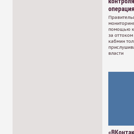
контрол
операци
Правительс
мониторинг
помощью к
за оттоком 
кабмин тол
прислушив
власти
«ВКонтак