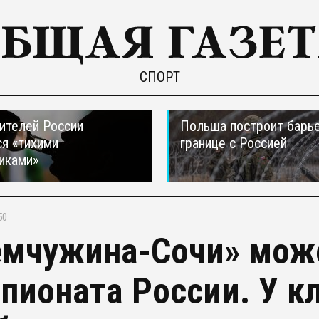
СПОРТ
ителей России
Польша построит барье
я «тихими
границе с Россией
иками»
50
мчужина-Сочи» може
пионата России. У к