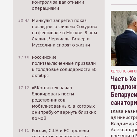
контроля за валютными
операциями
20:47
Минкульт запретил показ
последнего фильма Сокурова
на фестивале в Москве. В нем
Сталин, Черчилль, Гитлер и
Муссолини спорят о жизни
17:10
Российские
политзаключенные призвали
к голодовке солидарности 30
ХЕРСОНСКАЯ О
октября
Часть Хе
предлож
17:12
«ВКонтакте» начал
Беларуси
блокировать посты
родственников
санатор
мобилизованных, в которых
Глава назн
они требуют вернуть близких
администр
домой
Владимир С
Александр
14:11
Россия, США и ЕС провели
поездки в 
секретные переговоры за