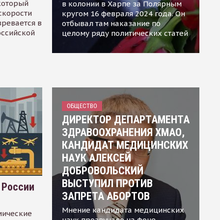
 который
в колонии в Харпе за Полярным
скорости
кругом 16 февраля 2024 года. Он
зревается в
отбывал там наказание по
оссийской
целому ряду политических статей
ОБЩЕСТВО
ДИРЕКТОР ДЕПАРТАМЕНТА
ЗДРАВООХРАНЕНИЯ ХМАО,
КАНДИДАТ МЕДИЦИНСКИХ
НАУК АЛЕКСЕЙ
ДОБРОВОЛЬСКИЙ
ВЫСТУПИЛ ПРОТИВ
 России
ЗАПРЕТА АБОРТОВ
Мнение кандидата медицинских
мические
наук прозвучало на фоне