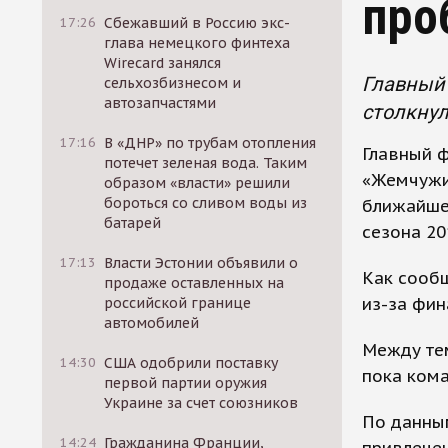
про
17:26
Сбежавший в Россию экс-
глава немецкого финтеха
Wirecard занялся
Главный
сельхозбизнесом и
автозапчастями
столкну
17:16
В «ДНР» по трубам отопления
Главный 
потечет зеленая вода. Таким
«Жемчужи
образом «власти» решили
бороться со сливом воды из
ближайшее
батарей
сезона 20
17:13
Власти Эстонии объявили о
Как сооб
продаже оставленных на
из-за фин
российской границе
автомобилей
Между тем
14:30
США одобрили поставку
пока ком
первой партии оружия
Украине за счет союзников
По данным
14:24
Гражданина Франции,