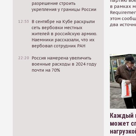
партию во
разрешение строить
в рамках м
укрепления у границы России
Requirement
этом сообщ
12:53
В сентябре на Кубе раскрыли
два источн
сеть вербовки местных
жителей в российскую армию.
Наемники рассказали, что их
вербовал сотрудник РАН
22:20
Россия намерена увеличить
военные расходы в 2024 году
почти на 70%
Каждый 
может сп
нагрузко