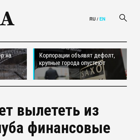
RU
/
EN
р на
Корпорации объявят дефолт,
крупные города опустеют
т вылететь из
луба финансовые