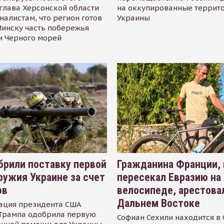
глава Херсонской области
на оккупированные террит
налистам, что регион готов
Украины
инску часть побережья
и Черного морей
рили поставку первой
Гражданина Франции,
ружия Украине за счет
пересекал Евразию на
ов
велосипеде, арестова
Дальнем Востоке
ация президента США
Трампа одобрила первую
Софиан Сехили находится в