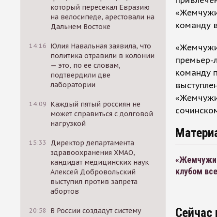
привлечен
который пересекал Евразию
«Жемчужи
на велосипеде, арестовали на
команду в
Дальнем Востоке
14:16
Юлия Навальная заявила, что
«Жемчужи
политика отравили в колонии
премьер-л
— это, по ее словам,
команду п
подтвердили две
выступлен
лаборатории
«Жемчужи
14:09
Каждый пятый россиян не
сочинском
может справиться с долговой
нагрузкой
Матери
15:33
Директор департамента
здравоохранения ХМАО,
«Жемчужин
кандидат медицинских наук
клубом все
Алексей Добровольский
выступил против запрета
абортов
Сейчас 
20:58
В России создадут систему