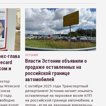
кс-глава
ЭСТОНИЯ
Власти Эстонии объявили о
recard
продаже оставленных на
сом и
российской границе
автомобилей
ектор
ы Wirecard
С октября 2025 года Транспортный
осоюза
департамент Эстонии начнет изымать
0 году.
оставленные на парковке возле КПП
свободно
на российской границе автомобили, а
даже ездит
потом - если их законные владельцы