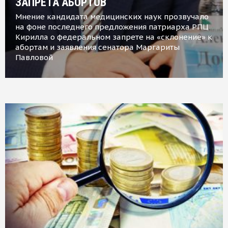
ЗАПРЕТА АБОРТОВ
Мнение кандидата медицинских наук прозвучало
на фоне последнего предложения патриарха РПЦ
Кирилла о федеральном запрете на «склонение» к
абортам и заявления сенатора Маргариты
Павловой