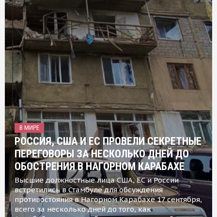
В МИРЕ
РОССИЯ, США И ЕС ПРОВЕЛИ СЕКРЕТНЫЕ
ПЕРЕГОВОРЫ ЗА НЕСКОЛЬКО ДНЕЙ ДО
ОБОСТРЕНИЯ В НАГОРНОМ КАРАБАХЕ
Высшие должностные лица США, ЕС и России
встретились в Стамбуле для обсуждения
противостояния в Нагорном Карабахе 17 сентября,
всего за несколько дней до того, как