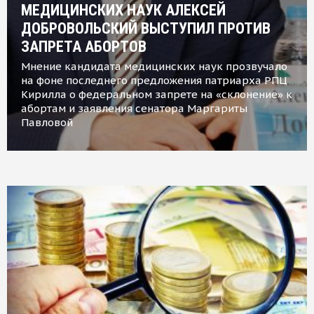
МЕДИЦИНСКИХ НАУК АЛЕКСЕЙ
ДОБРОВОЛЬСКИЙ ВЫСТУПИЛ ПРОТИВ
ЗАПРЕТА АБОРТОВ
Мнение кандидата медицинских наук прозвучало
на фоне последнего предложения патриарха РПЦ
Кирилла о федеральном запрете на «склонение» к
абортам и заявления сенатора Маргариты
Павловой