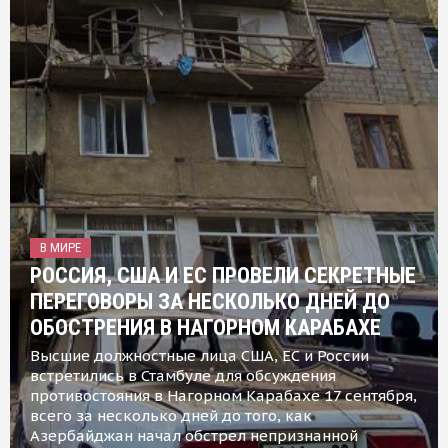
В МИРЕ
РОССИЯ, США И ЕС ПРОВЕЛИ СЕКРЕТНЫЕ
ПЕРЕГОВОРЫ ЗА НЕСКОЛЬКО ДНЕЙ ДО
ОБОСТРЕНИЯ В НАГОРНОМ КАРАБАХЕ
Высшие должностные лица США, ЕС и России
встретились в Стамбуле для обсуждения
противостояния в Нагорном Карабахе 17 сентября,
всего за несколько дней до того, как
Азербайджан начал обстрел непризнанной