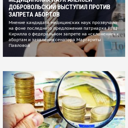
ДОБРОВОЛЬСКИЙ ВЫСТУПИЛ ПРОТИВ
ЗАПРЕТА АБОРТОВ
Мнение кандидата медицинских наук прозвучало
на фоне последнего предложения патриарха РПЦ
Кирилла о федеральном запрете на «склонение» к
абортам и заявления сенатора Маргариты
Павловой