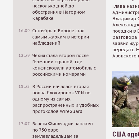
Глава назн
несколько дней до
администр
обострения в Нагорном
Владимир С
Карабахе
Александр
поездки в 
16:09
Сентябрь в Европе стал
разговора 
самым жарким в истории
заявил жур
наблюдений
передать М
Азовского 
12:39
Чехия стала второй после
Германии страной, где
конфисковали автомобиль с
российскими номерами
18:32
В России началась вторая
волна блокировок VPN по
одному из самых
распространенных и удобных
протоколов WireGuard
17:07
Власти Финляндии заплатят
по 750 евро
США одоб
землевладельцам за