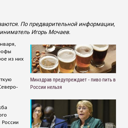
ваются. По предварительной информации,
риниматель Игорь Мочаев.
нваря,
трофы
рое из них
сткую
Минздрав предупреждает - пиво пить в
Северо-
России нельзя
жба
ого
 России