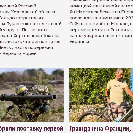
аченной Россией
немецкой платёжной систем
ации Херсонской области
Ян Марсалек бежал из Евр
альдо встретился с
после краха компании в 202
ом Лукашенко в ходе своей
Сейчас он живёт в Москве, 
Беларусь. После этого
перемещается по России и 
глава Херсонской области
на оккупированные террит
налистам, что регион готов
Украины
инску часть побережья
и Черного морей
рили поставку первой
Гражданина Франции,