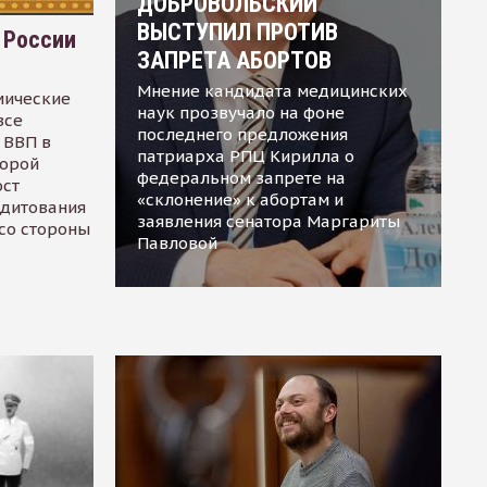
ДОБРОВОЛЬСКИЙ
ВЫСТУПИЛ ПРОТИВ
 России
ЗАПРЕТА АБОРТОВ
Мнение кандидата медицинских
мические
наук прозвучало на фоне
все
последнего предложения
 ВВП в
патриарха РПЦ Кирилла о
торой
федеральном запрете на
ост
«склонение» к абортам и
едитования
заявления сенатора Маргариты
 со стороны
Павловой