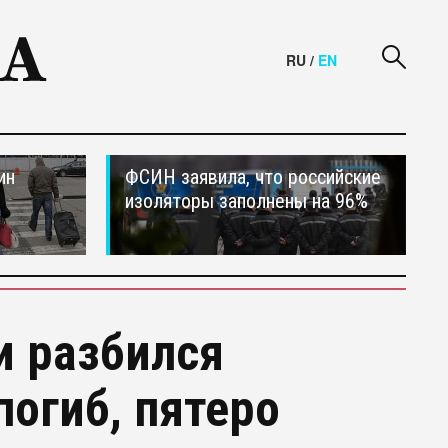
RU
/
EN
ин
ФСИН заявила, что российские
изоляторы заполнены на 96%
и разбился
погиб, пятеро