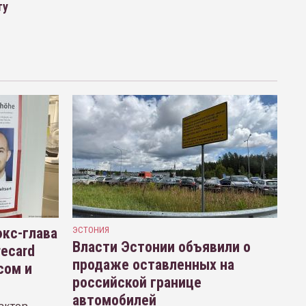
ту
кс-глава
ЭСТОНИЯ
Власти Эстонии объявили о
recard
продаже оставленных на
сом и
российской границе
автомобилей
ектор