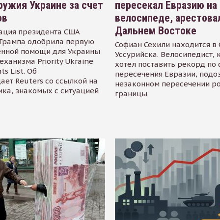
ружия Украине за счет
пересекал Евразию на
ов
велосипеде, арестова
Дальнем Востоке
ация президента США
Трампа одобрила первую
Софиан Сехили находится в
енной помощи для Украины
Уссурийска. Велосипедист,
еханизма Priority Ukraine
хотел поставить рекорд по 
s List. Об
пересечения Евразии, подо
ает Reuters со ссылкой на
незаконном пересечении р
ика, знакомых с ситуацией
границы