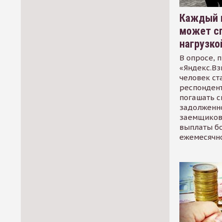
Каждый 
может сп
нагрузко
В опросе, 
«Яндекс.Вз
человек ст
респондент
погашать 
задолженно
заемщиков
выплаты б
ежемесячн