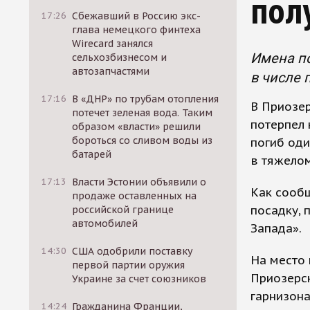
пол
17:26
Сбежавший в Россию экс-
глава немецкого финтеха
Wirecard занялся
Имена п
сельхозбизнесом и
автозапчастями
в числе 
17:16
В «ДНР» по трубам отопления
В Приозер
потечет зеленая вода. Таким
потерпел 
образом «власти» решили
бороться со сливом воды из
погиб оди
батарей
в тяжелом
17:13
Власти Эстонии объявили о
Как сооб
продаже оставленных на
посадку,
российской границе
автомобилей
Запада».
14:30
США одобрили поставку
На место
первой партии оружия
Приозерск
Украине за счет союзников
гарнизона
14:24
Гражданина Франции,