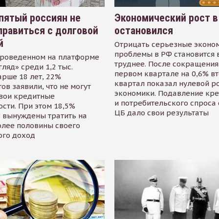
пятый россиян не
Экономический рост в
равиться с долговой
остановился
й
Отрицать серьезные эконо
проблемы в РФ становится 
проведенном на платформе
труднее. После сокращения
гляд» среди 1,2 тыс.
первом квартале на 0,6% в
арше 18 лет, 22%
квартал показал нулевой р
ов заявили, что не могут
экономики. Подавление кр
свои кредитные
и потребительского спроса
сти. При этом 18,5%
ЦБ дало свои результаты
 вынуждены тратить на
олее половины своего
ого доход