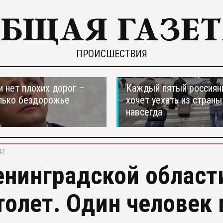
ПРОИСШЕСТВИЯ
и нет плохих дорог –
Каждый пятый россиян
лько бездорожье
хочет уехать из страны
навсегда
42
енинградской област
толет. Один человек 