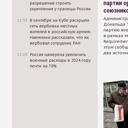
партии о
разрешение строить
укрепления у границы России
союзник
Администр
12:53
В сентябре на Кубе раскрыли
Дональда 
сеть вербовки местных
партию во
жителей в российскую армию.
в рамках м
Наемники рассказали, что их
Requirement
вербовал сотрудник РАН
этом сообщ
два источн
22:20
Россия намерена увеличить
военные расходы в 2024 году
почти на 70%