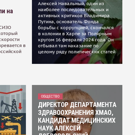
Алексей Навальный, один из
наиболее последовательных и
ли на
активных критиков Владимира
Путина, основатель Фонда
 СИЗО
борьбы с коррупцией, скончался
 который
в колонии в Харпе за Полярным
скорости
кругом 16 февраля 2024 года. Он
зревается в
отбывал там наказание по
оссийской
целому ряду политических статей
ОБЩЕСТВО
ДИРЕКТОР ДЕПАРТАМЕНТА
ЗДРАВООХРАНЕНИЯ ХМАО,
КАНДИДАТ МЕДИЦИНСКИХ
НАУК АЛЕКСЕЙ