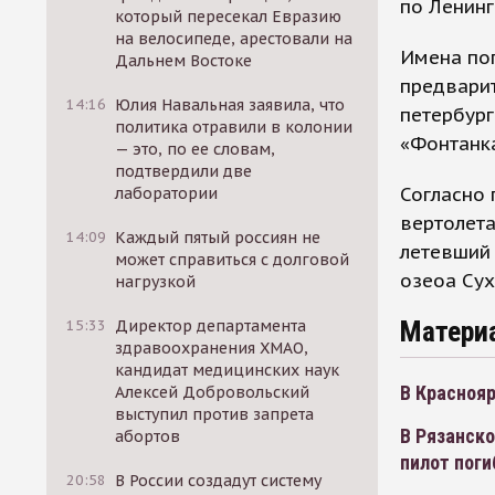
по Ленинг
который пересекал Евразию
на велосипеде, арестовали на
Имена по
Дальнем Востоке
предвари
14:16
Юлия Навальная заявила, что
петербур
политика отравили в колонии
«Фонтанка
— это, по ее словам,
подтвердили две
Согласно
лаборатории
вертолета
14:09
Каждый пятый россиян не
летевший 
может справиться с долговой
озеоа Сух
нагрузкой
Матери
15:33
Директор департамента
здравоохранения ХМАО,
кандидат медицинских наук
В Краснояр
Алексей Добровольский
выступил против запрета
В Рязанско
абортов
пилот поги
20:58
В России создадут систему