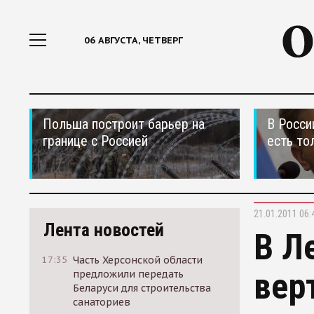
06 АВГУСТА, ЧЕТВЕРГ
Польша построит барьер на
В Росси
границе с Россией
есть то
21.01.2011 06:
Лента новостей
В Л
17:35
Часть Херсонской области
вер
предложили передать
Беларуси для строительства
санаториев