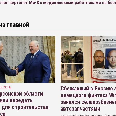
опал вертолет Ми-8 с медицинскими работниками на бор
на главной
БЛАСТЬ
Сбежавший в Россию э
рсонской области
немецкого финтеха Wi
или передать
занялся сельхозбизне
 для строительства
автозапчастями
иев
Бывший операционный дир