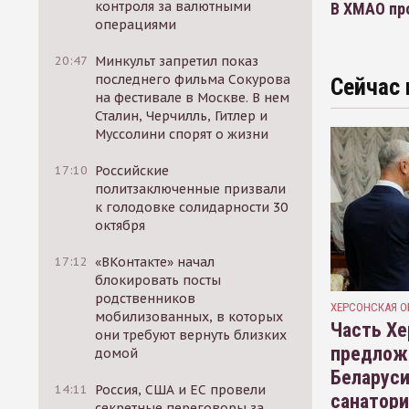
контроля за валютными
В ХМАО пр
операциями
20:47
Минкульт запретил показ
последнего фильма Сокурова
Сейчас 
на фестивале в Москве. В нем
Сталин, Черчилль, Гитлер и
Муссолини спорят о жизни
17:10
Российские
политзаключенные призвали
к голодовке солидарности 30
октября
17:12
«ВКонтакте» начал
блокировать посты
родственников
ХЕРСОНСКАЯ О
мобилизованных, в которых
Часть Хе
они требуют вернуть близких
предлож
домой
Беларуси
14:11
Россия, США и ЕС провели
санатор
секретные переговоры за