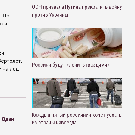
ООН призвала Путина прекратить войну
против Украины
. По
тся
ки
ертолет,
Россиян будут «лечить гвоздями»
 на лед
Каждый пятый россиянин хочет уехать
. Один
из страны навсегда