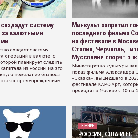
 создадут систему
Минкульт запретил по
я за валютными
последнего фильма С
ями
на фестивале в Москве
Сталин, Черчилль, Гит
тво создает систему
а операций в валюте, с
Муссолини спорят о ж
оторой планирует следить
Министерство культуры зап
капитала из России. На это
показ фильма Александра 
кнуло нежелание бизнеса
«Сказка», вышедшего в 2022
аться к предупреждениям
фестивале КАРО.Арт, котор
проходит в Москве с 10 по 
В МИРЕ
РОССИЯ, США И ЕС