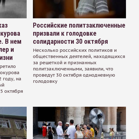
каз
Российские политзаключенные
окурова
призвали к голодовке
. В нем
солидарности 30 октября
лер и
Несколько российских политиков и
общественных деятелей, находящихся
изни
за решеткой и признанных
ретило
политзаключенными, заявили, что
Сокурова
проведут 30 октября однодневную
 году, на
голодовку
ый
15 октября