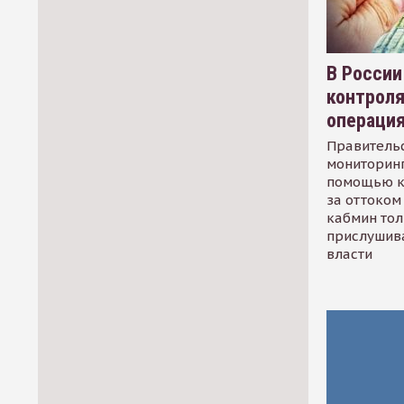
В России
контрол
операци
Правительс
мониторинг
помощью к
за оттоком 
кабмин тол
прислушив
власти