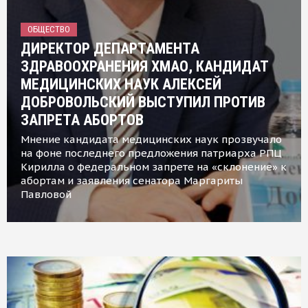
ОБЩЕСТВО
ДИРЕКТОР ДЕПАРТАМЕНТА
ЗДРАВООХРАНЕНИЯ ХМАО, КАНДИДАТ
МЕДИЦИНСКИХ НАУК АЛЕКСЕЙ
ДОБРОВОЛЬСКИЙ ВЫСТУПИЛ ПРОТИВ
ЗАПРЕТА АБОРТОВ
Мнение кандидата медицинских наук прозвучало
на фоне последнего предложения патриарха РПЦ
Кирилла о федеральном запрете на «склонение» к
абортам и заявления сенатора Маргариты
Павловой