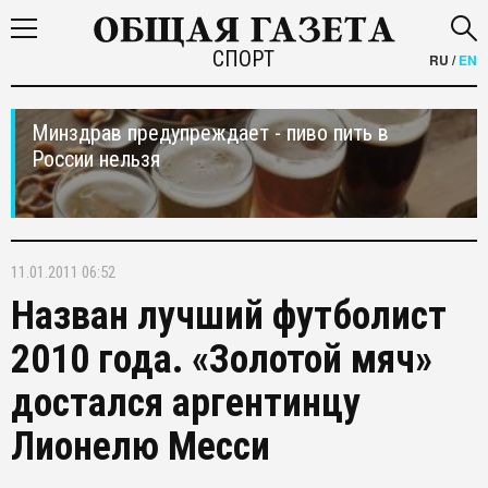
СПОРТ
RU
/
EN
Минздрав предупреждает - пиво пить в
России нельзя
11.01.2011 06:52
Назван лучший футболист
2010 года. «Золотой мяч»
достался аргентинцу
Лионелю Месси