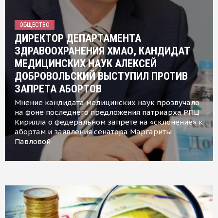
ОБЩЕСТВО
ДИРЕКТОР ДЕПАРТАМЕНТА
ЗДРАВООХРАНЕНИЯ ХМАО, КАНДИДАТ
МЕДИЦИНСКИХ НАУК АЛЕКСЕЙ
ДОБРОВОЛЬСКИЙ ВЫСТУПИЛ ПРОТИВ
ЗАПРЕТА АБОРТОВ
Мнение кандидата медицинских наук прозвучало
на фоне последнего предложения патриарха РПЦ
Кирилла о федеральном запрете на «склонение» к
абортам и заявления сенатора Маргариты
Павловой