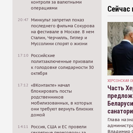
контроля за валютными
Сейчас 
операциями
20:47
Минкульт запретил показ
последнего фильма Сокурова
на фестивале в Москве. В нем
Сталин, Черчилль, Гитлер и
Муссолини спорят о жизни
17:10
Российские
политзаключенные призвали
к голодовке солидарности 30
октября
ХЕРСОНСКАЯ О
17:12
«ВКонтакте» начал
Часть Хе
блокировать посты
предлож
родственников
Беларуси
мобилизованных, в которых
они требуют вернуть близких
санатор
домой
Глава назн
администр
14:11
Россия, США и ЕС провели
Владимир С
секретные переговоры за