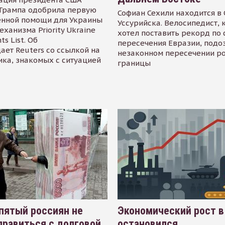
Трампа одобрила первую
Софиан Сехили находится в
енной помощи для Украины
Уссурийска. Велосипедист,
еханизма Priority Ukraine
хотел поставить рекорд по 
s List. Об
пересечения Евразии, подо
ает Reuters со ссылкой на
незаконном пересечении р
ика, знакомых с ситуацией
границы
пятый россиян не
Экономический рост в
равиться с долговой
остановился