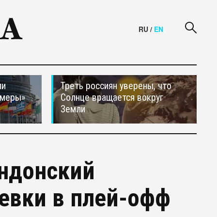
RU
/
EN
ли
Треть россиян уверены, что
 меры»
Солнце вращается вокруг
Земли
ондонский
евки в плей-офф