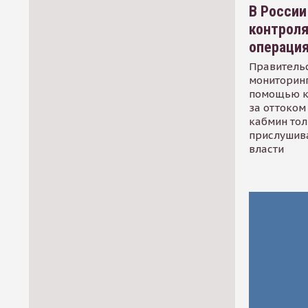
В России
контрол
операци
Правительс
мониторинг
помощью к
за оттоком 
кабмин тол
прислушив
власти