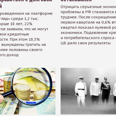
й
Отрицать серьезные эконо
проблемы в РФ становится 
проведенном на платформе
труднее. После сокращения
гляд» среди 1,2 тыс.
первом квартале на 0,6% в
арше 18 лет, 22%
квартал показал нулевой р
ов заявили, что не могут
экономики. Подавление кр
свои кредитные
и потребительского спроса
сти. При этом 18,5%
ЦБ дало свои результаты
 вынуждены тратить на
олее половины своего
ого доход