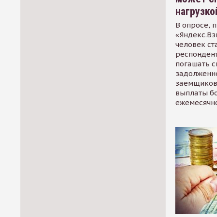
нагрузко
В опросе, 
«Яндекс.Вз
человек ст
респондент
погашать 
задолженно
заемщиков
выплаты б
ежемесячн