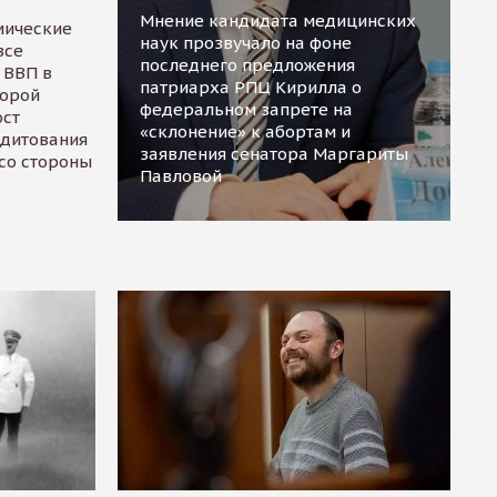
Мнение кандидата медицинских
мические
наук прозвучало на фоне
все
последнего предложения
 ВВП в
патриарха РПЦ Кирилла о
торой
федеральном запрете на
ост
«склонение» к абортам и
едитования
заявления сенатора Маргариты
 со стороны
Павловой