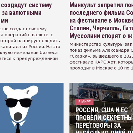
 создадут систему
Минкульт запретил по
я за валютными
последнего фильма С
ями
на фестивале в Москве
Сталин, Черчилль, Гит
тво создает систему
а операций в валюте, с
Муссолини спорят о ж
оторой планирует следить
Министерство культуры зап
капитала из России. На это
показ фильма Александра 
кнуло нежелание бизнеса
«Сказка», вышедшего в 2022
аться к предупреждениям
фестивале КАРО.Арт, котор
проходит в Москве с 10 по 
В МИРЕ
РОССИЯ, США И ЕС
ПРОВЕЛИ СЕКРЕТНЫ
ПЕРЕГОВОРЫ ЗА