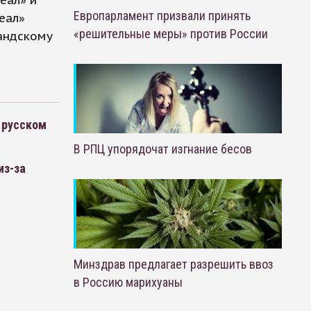
еал» и
Европарламент призвали принять
еал»
«решительные меры» против России
ландскому
 русском
В РПЦ упорядочат изгнание бесов
из-за
Минздрав предлагает разрешить ввоз
в Россию марихуаны