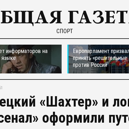
СПОРТ
ет информаторов на
Европарламент призва
 языке
принять «решительные
против России
51
ецкий «Шахтер» и л
сенал» оформили пут