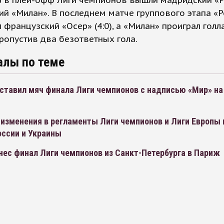
G в плей-офф Лиги чемпионов вышли мадридский «Р
ий «Милан». В последнем матче группового этапа «Р
 французский «Осер» (4:0), а «Милан» проиграл гол
пропустив два безответных гола.
алы по теме
ставил мяч финала Лиги чемпионов с надписью «Мир» на
изменения в регламенты Лиги чемпионов и Лиги Европы 
оссии и Украины
нес финал Лиги чемпионов из Санкт-Петербурга в Париж