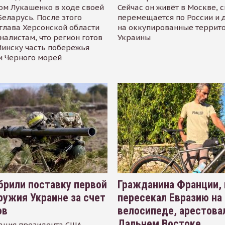
ом Лукашенко в ходе своей
Сейчас он живёт в Москве, 
Беларусь. После этого
перемещается по России и 
глава Херсонской области
на оккупированные террит
налистам, что регион готов
Украины
инску часть побережья
и Черного морей
рили поставку первой
Гражданина Франции,
ружия Украине за счет
пересекал Евразию на
ов
велосипеде, арестова
Дальнем Востоке
ация президента США