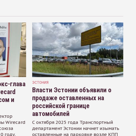
кс-глава
ЭСТОНИЯ
Власти Эстонии объявили о
recard
продаже оставленных на
сом и
российской границе
автомобилей
ектор
ы Wirecard
С октября 2025 года Транспортный
осоюза
департамент Эстонии начнет изымать
0 году.
оставленные на парковке возле КПП