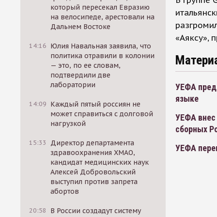
В группе 
который пересекал Евразию
итальянск
на велосипеде, арестовали на
разгромил
Дальнем Востоке
«Аяксу», 
14:16
Юлия Навальная заявила, что
политика отравили в колонии
Матери
— это, по ее словам,
подтвердили две
лаборатории
УЕФА пред
языке
14:09
Каждый пятый россиян не
может справиться с долговой
УЕФА внес 
нагрузкой
сборных Р
15:33
Директор департамента
УЕФА пере
здравоохранения ХМАО,
кандидат медицинских наук
Алексей Добровольский
выступил против запрета
абортов
20:58
В России создадут систему