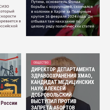
Путина, основатель Фонда
 СИЗО
борьбы с коррупцией, скончался
 который
в колонии в Харпе за Полярным
скорости
кругом 16 февраля 2024 года. Он
зревается в
отбывал там наказание по
оссийской
целому ряду политических статей
ОБЩЕСТВО
ДИРЕКТОР ДЕПАРТАМЕНТА
ЗДРАВООХРАНЕНИЯ ХМАО,
КАНДИДАТ МЕДИЦИНСКИХ
НАУК АЛЕКСЕЙ
ДОБРОВОЛЬСКИЙ
ВЫСТУПИЛ ПРОТИВ
 России
ЗАПРЕТА АБОРТОВ