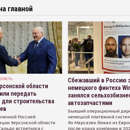
на главной
БЛАСТЬ
Сбежавший в Россию э
рсонской области
немецкого финтеха Wi
или передать
занялся сельхозбизне
 для строительства
автозапчастями
иев
Бывший операционный дир
аченной Россией
немецкой платёжной систем
ации Херсонской области
Ян Марсалек бежал из Евр
альдо встретился с
после краха компании в 202