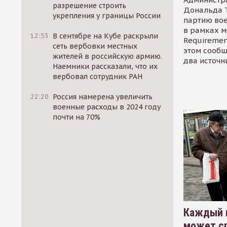
разрешение строить
Дональда 
укрепления у границы России
партию во
в рамках м
12:53
В сентябре на Кубе раскрыли
Requirement
сеть вербовки местных
этом сообщ
жителей в российскую армию.
два источн
Наемники рассказали, что их
вербовал сотрудник РАН
22:20
Россия намерена увеличить
военные расходы в 2024 году
почти на 70%
Каждый 
может сп