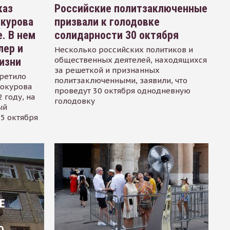
каз
Российские политзаключенные
окурова
призвали к голодовке
. В нем
солидарности 30 октября
лер и
Несколько российских политиков и
общественных деятелей, находящихся
изни
за решеткой и признанных
ретило
политзаключенными, заявили, что
Сокурова
проведут 30 октября однодневную
 году, на
голодовку
ый
15 октября
Е