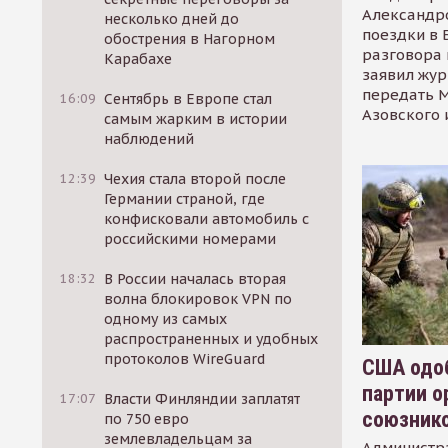
Александр
несколько дней до
поездки в 
обострения в Нагорном
разговора 
Карабахе
заявил жур
передать М
16:09
Сентябрь в Европе стал
Азовского 
самым жарким в истории
наблюдений
12:39
Чехия стала второй после
Германии страной, где
конфисковали автомобиль с
российскими номерами
18:32
В России началась вторая
волна блокировок VPN по
одному из самых
распространенных и удобных
протоколов WireGuard
США одоб
партии о
17:07
Власти Финляндии заплатят
союзник
по 750 евро
землевладельцам за
Администр