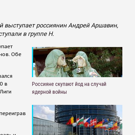
ый выступает россиянин Андрей Аршавин,
тупали в группе Н.
упает
нов. Обе
зался
0 в
Россияне скупают йод на случай
 Лиги
ядерной войны
 переиграв