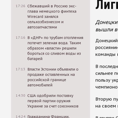
Лиг
17:26
Сбежавший в Россию экс-
глава немецкого финтеха
Wirecard занялся
Донецкий
сельхозбизнесом и
автозапчастями
вышли в 
17:16
В «ДНР» по трубам отопления
Донецкий 
потечет зеленая вода. Таким
россиянин
образом «власти» решили
бороться со сливом воды из
команды в
батарей
В последн
17:13
Власти Эстонии объявили о
сильнее п
продаже оставленных на
пользу ук
российской границе
автомобилей
чемпионо
14:30
США одобрили поставку
Вторую пу
первой партии оружия
на своем 
Украине за счет союзников
14:24
Гражданина Франции,