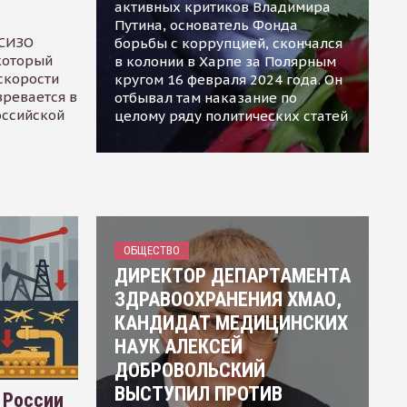
активных критиков Владимира
Путина, основатель Фонда
 СИЗО
борьбы с коррупцией, скончался
 который
в колонии в Харпе за Полярным
скорости
кругом 16 февраля 2024 года. Он
зревается в
отбывал там наказание по
оссийской
целому ряду политических статей
ОБЩЕСТВО
ДИРЕКТОР ДЕПАРТАМЕНТА
ЗДРАВООХРАНЕНИЯ ХМАО,
КАНДИДАТ МЕДИЦИНСКИХ
НАУК АЛЕКСЕЙ
ДОБРОВОЛЬСКИЙ
ВЫСТУПИЛ ПРОТИВ
 России