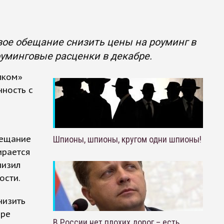
вое обещание снизить цены на роуминг в
оуминговые расценки в декабре.
лком»
нность с
бещание
Шпионы, шпионы, кругом одни шпионы!
ирается
низил
ости.
низить
бре
В России нет плохих дорог – есть