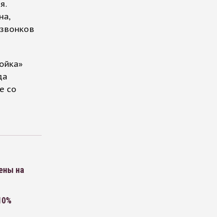
я.
на,
 звонков
ройка»
да
е со
ены на
10%