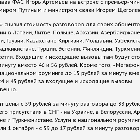
лава ФАС Игорь Артемьев на встрече с премьер-ми
миром Путиным и министром связи Игорем Щеголе
 снизил стоимость разговоров для своих абоненто
и в Латвии, Литве, Польше, Абхазии, Азербайджане
и, Грузии, Казахстане Киргизии, Молдавии, Узбекист
Таджикистане, Турции, Эстонии, Финляндии, Туркмени
етии. Входящие и исходящие вызовы там будут сто
минуту вместо 46 и 56 рублей. Кроме того, «Мегафон
национальном роуминге до 15 рублей за минуту вме
24 и 45 рублей за входящие и исходящие вызовы
венно.
т цены с 59 рублей за минуту разговора до 33 рубл
его присутствия в СНГ - на Украине, в Белоруссии, А
не и Туркменистане. Услуги в национальном роумин
и 1 октября - с 59 до 17 рублей за минуту разговор