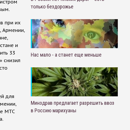
нистром
только бездорожье
вым.
в при их
, Армении,
ане,
стане и
ить 33
Нас мало - а станет еще меньше
» снизил
сто
ей для
Минздрав предлагает разрешить ввоз
рмении,
в Россию марихуаны
ге МТС
а.