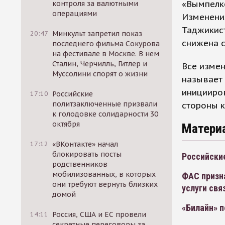
«Вымпелк
контроля за валютными
операциями
Изменения
Таджикист
20:47
Минкульт запретил показ
снижена с
последнего фильма Сокурова
на фестивале в Москве. В нем
Сталин, Черчилль, Гитлер и
Все измен
Муссолини спорят о жизни
называет 
иницииро
17:10
Российские
политзаключенные призвали
стороны 
к голодовке солидарности 30
октября
Матери
17:12
«ВКонтакте» начал
блокировать посты
Российские
родственников
мобилизованных, в которых
ФАС призн
они требуют вернуть близких
услуги свя
домой
«Билайн» п
14:11
Россия, США и ЕС провели
секретные переговоры за