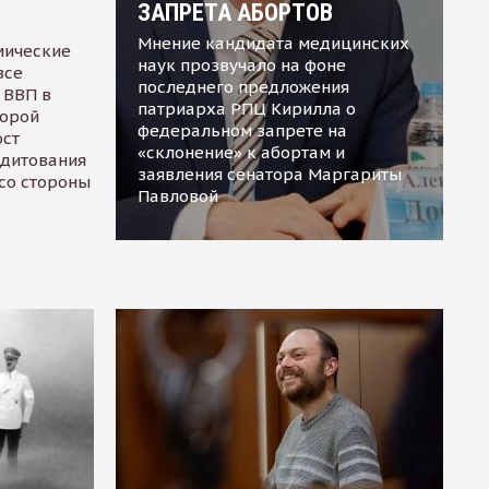
ЗАПРЕТА АБОРТОВ
Мнение кандидата медицинских
мические
наук прозвучало на фоне
все
последнего предложения
 ВВП в
патриарха РПЦ Кирилла о
торой
федеральном запрете на
ост
«склонение» к абортам и
едитования
заявления сенатора Маргариты
 со стороны
Павловой