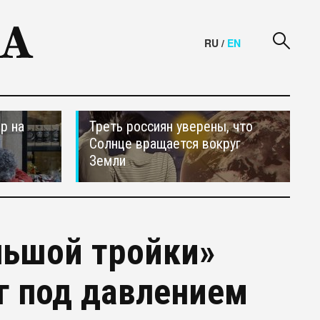
RU
/
EN
р на
Треть россиян уверены, что
Солнце вращается вокруг
Земли
льшой тройки»
г под давлением