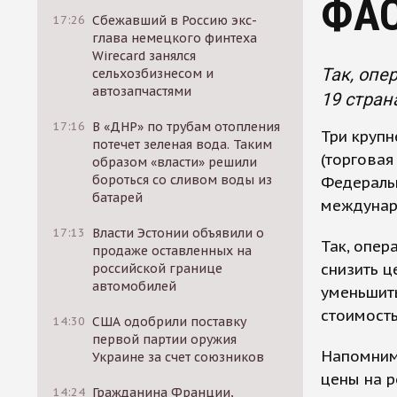
ФА
17:26
Сбежавший в Россию экс-
глава немецкого финтеха
Wirecard занялся
Так, опе
сельхозбизнесом и
автозапчастями
19 стран
17:16
В «ДНР» по трубам отопления
Три круп
потечет зеленая вода. Таким
(торговая
образом «власти» решили
бороться со сливом воды из
Федераль
батарей
междунар
17:13
Власти Эстонии объявили о
Так, опе
продаже оставленных на
снизить ц
российской границе
автомобилей
уменьшит
стоимость
14:30
США одобрили поставку
первой партии оружия
Напомним,
Украине за счет союзников
цены на р
14:24
Гражданина Франции,