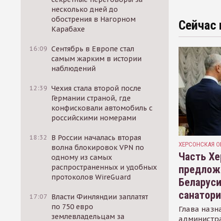
несколько дней до
обострения в Нагорном
Сейчас 
Карабахе
16:09
Сентябрь в Европе стал
самым жарким в истории
наблюдений
12:39
Чехия стала второй после
Германии страной, где
конфисковали автомобиль с
российскими номерами
18:32
В России началась вторая
ХЕРСОНСКАЯ О
волна блокировок VPN по
Часть Хе
одному из самых
распространенных и удобных
предлож
протоколов WireGuard
Беларуси
санатор
17:07
Власти Финляндии заплатят
по 750 евро
Глава назн
землевладельцам за
администр