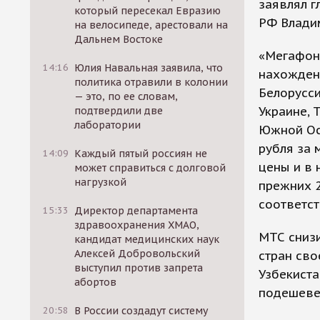
заявлял г
который пересекал Евразию
РФ Влади
на велосипеде, арестовали на
Дальнем Востоке
«Мегафон»
14:16
Юлия Навальная заявила, что
нахождени
политика отравили в колонии
Белорусси
— это, по ее словам,
Украине, 
подтвердили две
лаборатории
Южной Ос
рубля за 
14:09
Каждый пятый россиян не
цены и в 
может справиться с долговой
нагрузкой
прежних 
соответст
15:33
Директор департамента
здравоохранения ХМАО,
МТС снизи
кандидат медицинских наук
Алексей Добровольский
стран сво
выступил против запрета
Узбекиста
абортов
подешевел
20:58
В России создадут систему