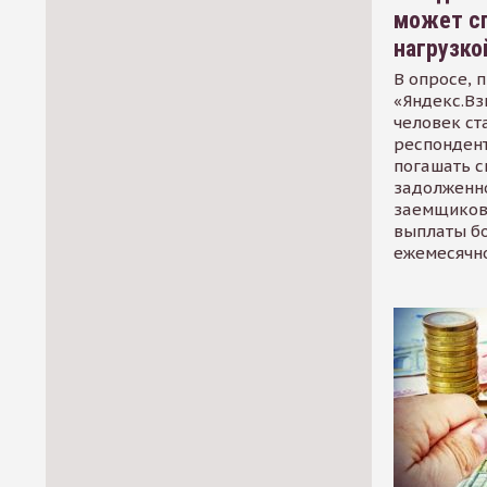
может сп
нагрузко
В опросе, 
«Яндекс.Вз
человек ст
респондент
погашать 
задолженно
заемщиков
выплаты б
ежемесячн