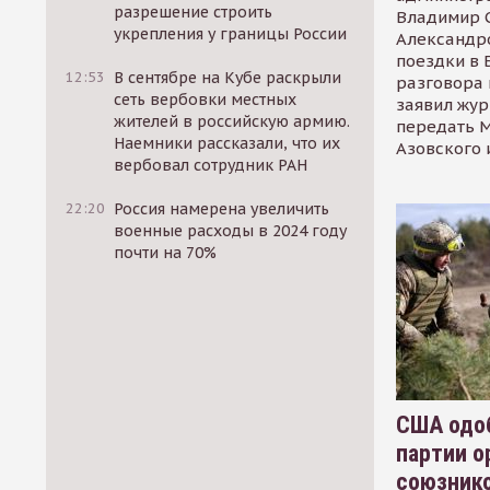
разрешение строить
Владимир С
укрепления у границы России
Александр
поездки в 
12:53
В сентябре на Кубе раскрыли
разговора 
сеть вербовки местных
заявил жур
жителей в российскую армию.
передать М
Наемники рассказали, что их
Азовского 
вербовал сотрудник РАН
22:20
Россия намерена увеличить
военные расходы в 2024 году
почти на 70%
США одоб
партии о
союзник