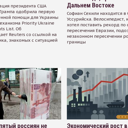
Дальнем Востоке
ация президента США
Трампа одобрила первую
Софиан Сехили находится в
енной помощи для Украины
Уссурийска. Велосипедист,
еханизма Priority Ukraine
хотел поставить рекорд по 
s List. Об
пересечения Евразии, подо
ает Reuters со ссылкой на
незаконном пересечении р
ика, знакомых с ситуацией
границы
пятый россиян не
Экономический рост в