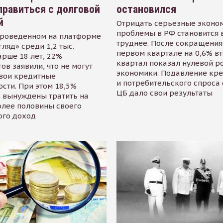
равиться с долговой
остановился
й
Отрицать серьезные эконо
проблемы в РФ становится 
проведенном на платформе
труднее. После сокращения
гляд» среди 1,2 тыс.
первом квартале на 0,6% в
арше 18 лет, 22%
квартал показал нулевой р
ов заявили, что не могут
экономики. Подавление кр
свои кредитные
и потребительского спроса
сти. При этом 18,5%
ЦБ дало свои результаты
 вынуждены тратить на
олее половины своего
ого доход