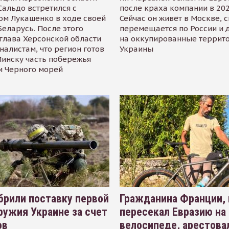
альдо встретился с
после краха компании в 202
ом Лукашенко в ходе своей
Сейчас он живёт в Москве, 
Беларусь. После этого
перемещается по России и 
глава Херсонской области
на оккупированные террит
налистам, что регион готов
Украины
инску часть побережья
и Черного морей
рили поставку первой
Гражданина Франции,
ружия Украине за счет
пересекал Евразию на
ов
велосипеде, арестова