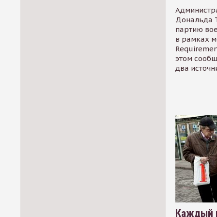
Администр
Дональда 
партию во
в рамках м
Requirement
этом сообщ
два источн
Каждый 