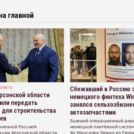
на главной
БЛАСТЬ
Сбежавший в Россию э
рсонской области
немецкого финтеха Wi
или передать
занялся сельхозбизне
 для строительства
автозапчастями
иев
Бывший операционный дир
аченной Россией
немецкой платёжной систем
ации Херсонской области
Ян Марсалек бежал из Евр