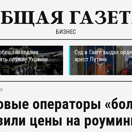
БИЗНЕС
обещали годами
Суд в Гааге выдал орде
ять оружие Украине
арест Путина
48
овые операторы «бо
зили цены на роумин