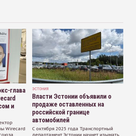
кс-глава
ЭСТОНИЯ
Власти Эстонии объявили о
recard
продаже оставленных на
сом и
российской границе
автомобилей
ектор
ы Wirecard
С октября 2025 года Транспортный
осоюза
департамент Эстонии начнет изымать