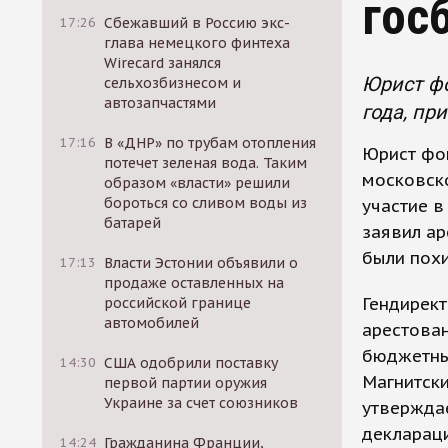
гос
17:26
Сбежавший в Россию экс-
глава немецкого финтеха
Wirecard занялся
Юрист фо
сельхозбизнесом и
автозапчастями
года, пр
17:16
В «ДНР» по трубам отопления
Юрист фон
потечет зеленая вода. Таким
московск
образом «власти» решили
бороться со сливом воды из
участие в
батарей
заявил ар
были пох
17:13
Власти Эстонии объявили о
продаже оставленных на
Гендирек
российской границе
автомобилей
арестован
бюджетны
14:30
США одобрили поставку
Магнитски
первой партии оружия
Украине за счет союзников
утвержда
деклараци
14:24
Гражданина Франции,