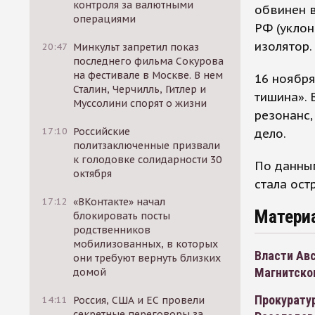
контроля за валютными
обвинен в
операциями
РФ (уклон
изолятор.
20:47
Минкульт запретил показ
последнего фильма Сокурова
на фестивале в Москве. В нем
16 ноября
Сталин, Черчилль, Гитлер и
тишина». 
Муссолини спорят о жизни
резонанс,
17:10
Российские
дело.
политзаключенные призвали
к голодовке солидарности 30
По данным
октября
стала ост
17:12
«ВКонтакте» начал
Матери
блокировать посты
родственников
мобилизованных, в которых
Власти Авс
они требуют вернуть близких
Магнитско
домой
Прокурату
14:11
Россия, США и ЕС провели
секретные переговоры за