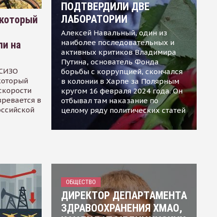
ПОДТВЕРДИЛИ ДВЕ
ЛАБОРАТОРИИ
 который
Алексей Навальный, один из
наиболее последовательных и
ли на
активных критиков Владимира
Путина, основатель Фонда
 СИЗО
борьбы с коррупцией, скончался
 который
в колонии в Харпе за Полярным
скорости
кругом 16 февраля 2024 года. Он
зревается в
отбывал там наказание по
оссийской
целому ряду политических статей
ОБЩЕСТВО
ДИРЕКТОР ДЕПАРТАМЕНТА
ЗДРАВООХРАНЕНИЯ ХМАО,