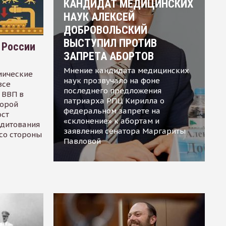
КАНДИДАТ МЕДИЦИНСКИХ
НАУК АЛЕКСЕЙ
ДОБРОВОЛЬСКИЙ
ВЫСТУПИЛ ПРОТИВ
 России
ЗАПРЕТА АБОРТОВ
Мнение кандидата медицинских
мические
наук прозвучало на фоне
все
последнего предложения
 ВВП в
патриарха РПЦ Кирилла о
торой
федеральном запрете на
ост
«склонение» к абортам и
едитования
заявления сенатора Маргариты
 со стороны
Павловой