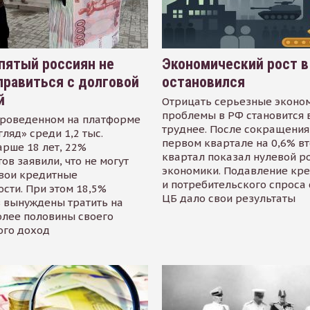
пятый россиян не
Экономический рост в
равиться с долговой
остановился
й
Отрицать серьезные эконо
проблемы в РФ становится 
проведенном на платформе
труднее. После сокращения
гляд» среди 1,2 тыс.
первом квартале на 0,6% в
арше 18 лет, 22%
квартал показал нулевой р
ов заявили, что не могут
экономики. Подавление кр
свои кредитные
и потребительского спроса
сти. При этом 18,5%
ЦБ дало свои результаты
 вынуждены тратить на
олее половины своего
ого доход