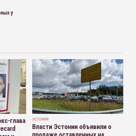
нных у
кс-глава
ЭСТОНИЯ
Власти Эстонии объявили о
recard
продаже оставленных на