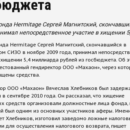
бюджета
нда Hermitage Сергей Магнитский, скончавши
инимал непосредственное участие в хищении 5
да Hermitage Сергей Магнитский, скончавшийся в
ом СИЗО в ноябре 2009 года, принимал непосредст
 хищении 5,4 миллиарда рублей из госбюджета. Об 
естованный гендиректор ООО «Махаон», через кото
ищены средства.
тор ООО «Махаон» Вячеслав Хлебников был задерж
 в сентябре 2010 года. Он рассказал, что хищение
х средств организовали должностные лица фонда,
й был одним из основных участников аферы. Именн
ет Хлебников, изготовил заведомо ложные налогов
и для осуществления налогового возврата, пишет