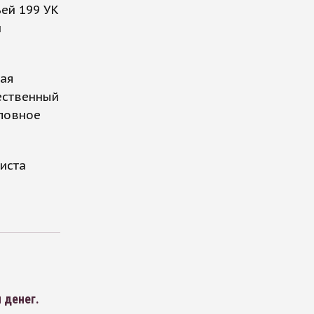
ей 199 УК
й
кая
щественный
оловное
иста
 денег.