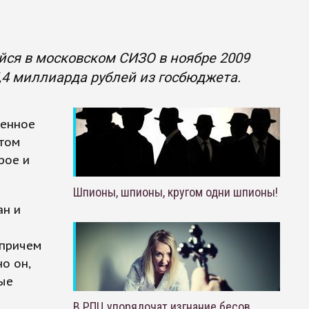
йся в московском СИЗО в ноябре 2009
,4 миллиарда рублей из госбюджета.
венное
этом
рое и
Шпионы, шпионы, кругом одни шпионы!
ан и
 причем
о он,
ые
В РПЦ упорядочат изгнание бесов