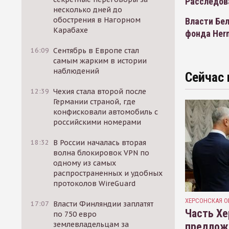
Расследов
несколько дней до
обострения в Нагорном
Власти Бел
Карабахе
фонда Herm
16:09
Сентябрь в Европе стал
самым жарким в истории
наблюдений
Сейчас 
12:39
Чехия стала второй после
Германии страной, где
конфисковали автомобиль с
российскими номерами
18:32
В России началась вторая
волна блокировок VPN по
одному из самых
распространенных и удобных
протоколов WireGuard
ХЕРСОНСКАЯ О
17:07
Власти Финляндии заплатят
Часть Хе
по 750 евро
землевладельцам за
предлож