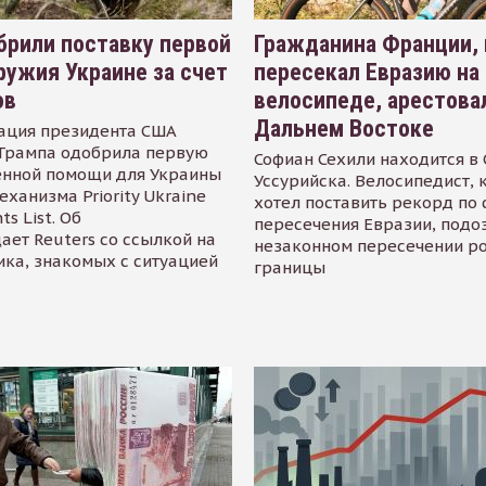
рили поставку первой
Гражданина Франции,
ружия Украине за счет
пересекал Евразию на
ов
велосипеде, арестова
Дальнем Востоке
ация президента США
Трампа одобрила первую
Софиан Сехили находится в
енной помощи для Украины
Уссурийска. Велосипедист,
еханизма Priority Ukraine
хотел поставить рекорд по 
s List. Об
пересечения Евразии, подо
ает Reuters со ссылкой на
незаконном пересечении р
ика, знакомых с ситуацией
границы