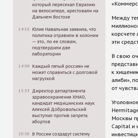
«Коммерс
который пересекал Евразию
на велосипеде, арестовали на
Дальнем Востоке
Между тем
миллионов
14:16
Юлия Навальная заявила, что
корсчете 
политика отравили в колонии
эти средс
— это, по ее словам,
подтвердили две
лаборатории
В свою оч
представи
14:09
Каждый пятый россиян не
к хищени
может справиться с долговой
нагрузкой
алиби», п
от чувств
15:33
Директор департамента
здравоохранения ХМАО,
Уголовное
кандидат медицинских наук
Алексей Добровольский
Hermitage
выступил против запрета
Москвы п
абортов
Capital и
инвестици
20:58
В России создадут систему