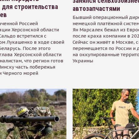
занялся сельхозбизне
 для строительства
автозапчастями
иев
Бывший операционный дир
аченной Россией
немецкой платёжной систем
ации Херсонской области
Ян Марсалек бежал из Евр
альдо встретился с
после краха компании в 202
ом Лукашенко в ходе своей
Сейчас он живёт в Москве, 
Беларусь. После этого
перемещается по России и 
глава Херсонской области
на оккупированные террит
налистам, что регион готов
Украины
инску часть побережья
и Черного морей