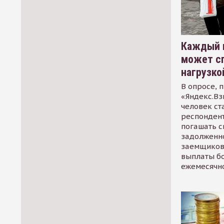
Каждый 
может сп
нагрузко
В опросе, 
«Яндекс.Вз
человек ст
респондент
погашать 
задолженно
заемщиков
выплаты б
ежемесячн