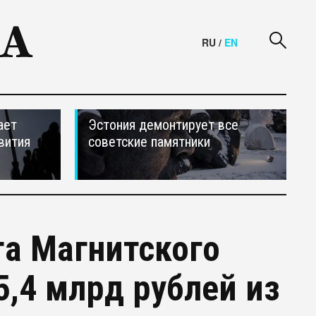
RU
/
EN
ает
Эстония демонтирует все
вития
советские памятники
а Магнитского
5,4 млрд рублей из