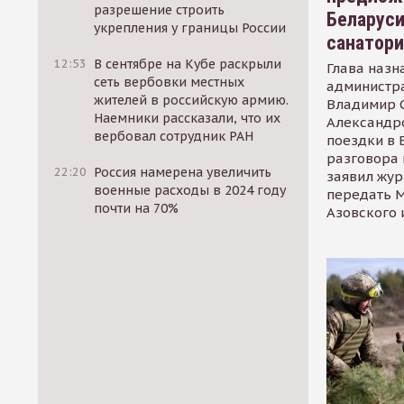
разрешение строить
Беларуси
укрепления у границы России
санатор
12:53
В сентябре на Кубе раскрыли
Глава назн
сеть вербовки местных
администр
жителей в российскую армию.
Владимир С
Наемники рассказали, что их
Александр
вербовал сотрудник РАН
поездки в 
разговора 
22:20
Россия намерена увеличить
заявил жур
военные расходы в 2024 году
передать М
почти на 70%
Азовского 