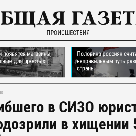
ПРОИСШЕСТВИЯ
и появятся магазины,
Половина россиян счит
пные для простых
неправильным путь раз
н
страны
48
ибшего в СИЗО юрист
одозрили в хищении 