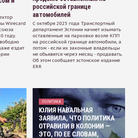
сом и
российской границе
автомобилей
ектор
ы Wirecard
С октября 2025 года Транспортный
осоюза
департамент Эстонии начнет изымать
0 году.
оставленные на парковке возле КПП
свободно
на российской границе автомобили, а
даже ездит
потом - если их законные владельцы
ории
не объявятся через месяц - продавать.
Об этом сообщает эстонское издание
ERR
ПОЛИТИКА
ЮЛИЯ НАВАЛЬНАЯ
ЗАЯВИЛА, ЧТО ПОЛИТИКА
ОТРАВИЛИ В КОЛОНИИ —
ЭТО, ПО ЕЕ СЛОВАМ,