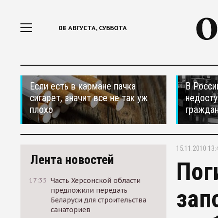
08 АВГУСТА, СУББОТА
Если есть в кармане пачка
В Росси
сигарет, значит все не так уж
недосту
плохо
гражда
15.11.2010 13:
Лента новостей
Пог
17:35
Часть Херсонской области
зап
предложили передать
Беларуси для строительства
санаториев