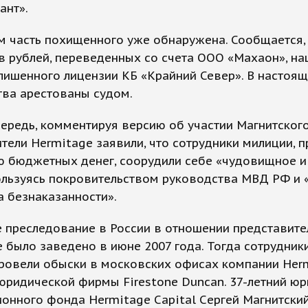
ант».
 часть похищенного уже обнаружена. Сообщается, 
 рублей, переведенных со счета ООО «Махаон», на
лишенного лицензии КБ «Крайний Север». В настоя
тва арестованы судом.
ередь, комментируя версию об участии Магнитского
тели Hermitage заявили, что сотрудники милиции, 
ю бюджетных денег, соорудили себе «чудовищное и
ользуясь покровительством руководства МВД РФ и 
а безнаказанности».
 преследование в России в отношении представите
 было заведено в июне 2007 года. Тогда сотрудник
ровели обыски в московских офисах компании Her
 юридической фирмы Firestone Duncan. 37-летний юр
онного фонда Hermitage Capital Cергей Магнитски