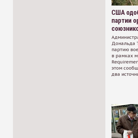
США одоб
партии о
союзник
Администр
Дональда 
партию во
в рамках м
Requirement
этом сообщ
два источн