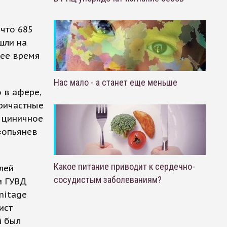
что 685
шли на
щее время
Нас мало - а станет еще меньше
 в афере,
причастные
 циничное
«опьянев
Какое питание приводит к сердечно-
лей
сосудистым заболеваниям?
и ГУВД
mitage
ист
й был