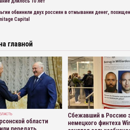
ание длилось 10 лет
ьгии обвинили двух россиян в отмывании денег, похище
itage Capital
на главной
БЛАСТЬ
Сбежавший в Россию э
рсонской области
немецкого финтеха Wi
или передать