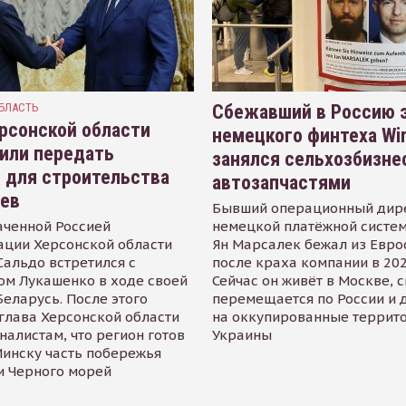
БЛАСТЬ
Сбежавший в Россию э
рсонской области
немецкого финтеха Wi
или передать
занялся сельхозбизне
 для строительства
автозапчастями
иев
Бывший операционный дир
аченной Россией
немецкой платёжной систем
ации Херсонской области
Ян Марсалек бежал из Евр
альдо встретился с
после краха компании в 202
ом Лукашенко в ходе своей
Сейчас он живёт в Москве, 
Беларусь. После этого
перемещается по России и 
глава Херсонской области
на оккупированные террит
налистам, что регион готов
Украины
инску часть побережья
и Черного морей