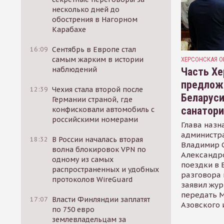
несколько дней до
обострения в Нагорном
Карабахе
16:09
Сентябрь в Европе стал
самым жарким в истории
ХЕРСОНСКАЯ О
наблюдений
Часть Хе
предлож
12:39
Чехия стала второй после
Беларуси
Германии страной, где
санатор
конфисковали автомобиль с
российскими номерами
Глава назн
администр
18:32
В России началась вторая
Владимир С
волна блокировок VPN по
Александр
одному из самых
поездки в 
распространенных и удобных
разговора 
протоколов WireGuard
заявил жур
передать М
17:07
Власти Финляндии заплатят
Азовского 
по 750 евро
землевладельцам за