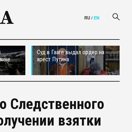
RU
/
EN
и
Суд в Гааге выдал ордер на
аине
арест Путина
о Следственного
олучении взятки