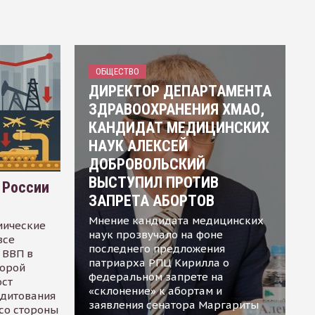
ОБЩЕСТВО
ДИРЕКТОР ДЕПАРТАМЕНТА
ЗДРАВООХРАНЕНИЯ ХМАО,
КАНДИДАТ МЕДИЦИНСКИХ
НАУК АЛЕКСЕЙ
ДОБРОВОЛЬСКИЙ
ВЫСТУПИЛ ПРОТИВ
 России
ЗАПРЕТА АБОРТОВ
Мнение кандидата медицинских
мические
наук прозвучало на фоне
все
последнего предложения
 ВВП в
патриарха РПЦ Кирилла о
торой
федеральном запрете на
ост
«склонение» к абортам и
едитования
заявления сенатора Маргариты
 со стороны