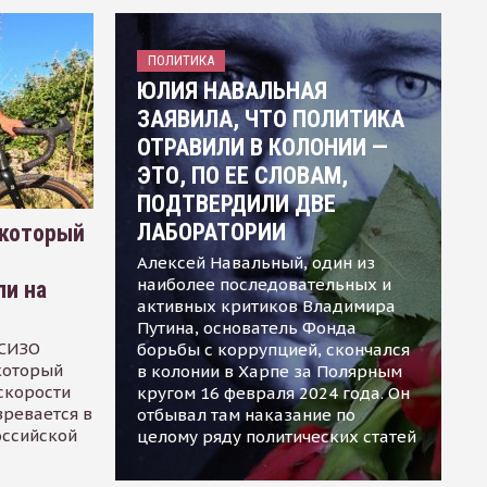
ПОЛИТИКА
ЮЛИЯ НАВАЛЬНАЯ
ЗАЯВИЛА, ЧТО ПОЛИТИКА
ОТРАВИЛИ В КОЛОНИИ —
ЭТО, ПО ЕЕ СЛОВАМ,
ПОДТВЕРДИЛИ ДВЕ
ЛАБОРАТОРИИ
 который
Алексей Навальный, один из
наиболее последовательных и
ли на
активных критиков Владимира
Путина, основатель Фонда
 СИЗО
борьбы с коррупцией, скончался
 который
в колонии в Харпе за Полярным
скорости
кругом 16 февраля 2024 года. Он
зревается в
отбывал там наказание по
оссийской
целому ряду политических статей