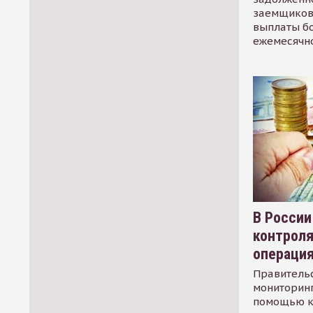
заемщиков
выплаты б
ежемесячн
В России
контрол
операци
Правительс
мониторинг
помощью к