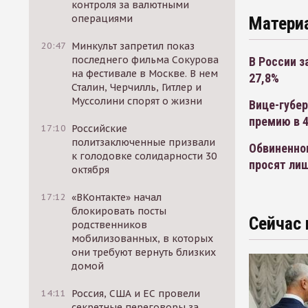
контроля за валютными
операциями
Матери
20:47
Минкульт запретил показ
последнего фильма Сокурова
В России з
на фестивале в Москве. В нем
27,8%
Сталин, Черчилль, Гитлер и
Муссолини спорят о жизни
Вице-губер
премию в 4
17:10
Российские
политзаключенные призвали
Обвиненног
к голодовке солидарности 30
просят ли
октября
17:12
«ВКонтакте» начал
блокировать посты
Сейчас 
родственников
мобилизованных, в которых
они требуют вернуть близких
домой
14:11
Россия, США и ЕС провели
секретные переговоры за