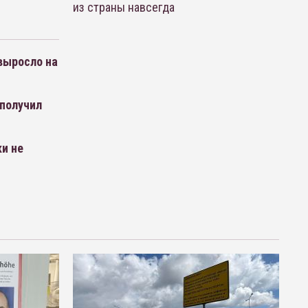
из страны навсегда
выросло на
 получил
ки не