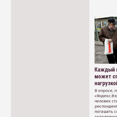
Каждый 
может сп
нагрузко
В опросе, 
«Яндекс.Вз
человек ст
респондент
погашать 
задолженно