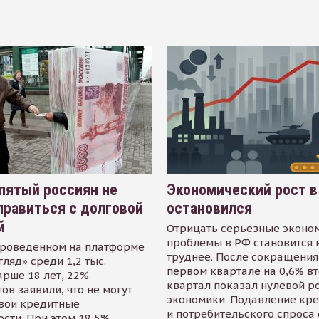
пятый россиян не
Экономический рост в
равиться с долговой
остановился
й
Отрицать серьезные эконо
проблемы в РФ становится 
проведенном на платформе
труднее. После сокращения
гляд» среди 1,2 тыс.
первом квартале на 0,6% в
арше 18 лет, 22%
квартал показал нулевой р
ов заявили, что не могут
экономики. Подавление кр
свои кредитные
и потребительского спроса
сти. При этом 18,5%