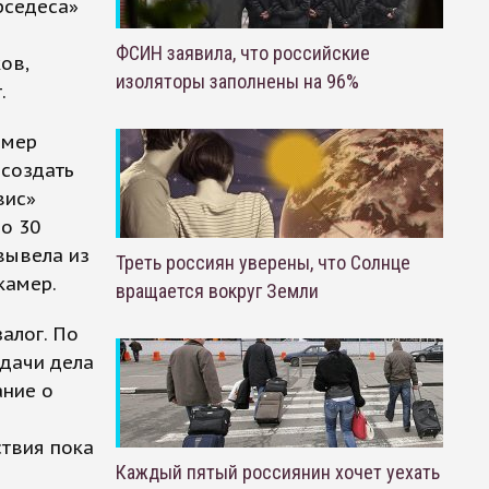
рседеса»
ФСИН заявила, что российские
ов,
изоляторы заполнены на 96%
.
амер
 создать
вис»
о 30
вывела из
Треть россиян уверены, что Солнце
камер.
вращается вокруг Земли
алог. По
едачи дела
ание о
ствия пока
Каждый пятый россиянин хочет уехать