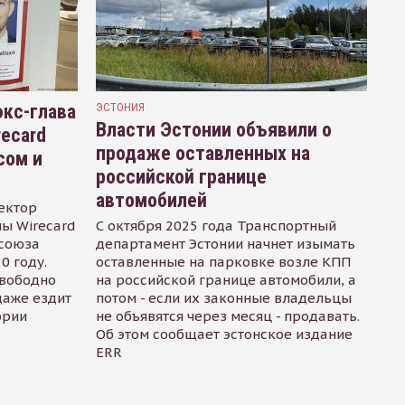
кс-глава
ЭСТОНИЯ
Власти Эстонии объявили о
recard
продаже оставленных на
сом и
российской границе
автомобилей
ектор
ы Wirecard
С октября 2025 года Транспортный
осоюза
департамент Эстонии начнет изымать
0 году.
оставленные на парковке возле КПП
свободно
на российской границе автомобили, а
даже ездит
потом - если их законные владельцы
ории
не объявятся через месяц - продавать.
Об этом сообщает эстонское издание
ERR