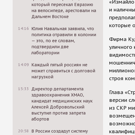
«Измайло
который пересекал Евразию
и наличны
на велосипеде, арестовали на
Дальнем Востоке
предпола
которые 
14:16
Юлия Навальная заявила, что
политика отравили в колонии
Фирма Ку
— это, по ее словам,
уличного 
подтвердили две
лаборатории
видимост
мошеннич
14:09
Каждый пятый россиян не
миллионов
может справиться с долговой
нагрузкой
строя ко
15:33
Директор департамента
Глава «Ст
здравоохранения ХМАО,
версии сл
кандидат медицинских наук
Алексей Добровольский
из СКР ми
выступил против запрета
возмещен
абортов
возможнос
квалифиц
20:58
В России создадут систему