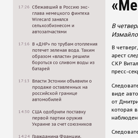
«Ме
17:26
Сбежавший в Россию экс-
глава немецкого финтеха
Wirecard занялся
В четвер
сельхозбизнесом и
автозапчастями
Измайлов
17:16
В «ДНР» по трубам отопления
В четверг
потечет зеленая вода. Таким
арест сле
образом «власти» решили
бороться со сливом воды из
СКР Витал
батарей
пресс-сек
17:13
Власти Эстонии объявили о
Следовате
продаже оставленных на
виде авто
российской границе
автомобилей
от Дмитри
которая 
14:30
США одобрили поставку
наблюден
первой партии оружия
Украине за счет союзников
Следовате
14:24
Гражданина Франции,