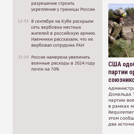
разрешение строить
укрепления у границы России
12:53
В сентябре на Кубе раскрыли
сеть вербовки местных
жителей в российскую армию.
Наемники рассказали, что их
вербовал сотрудник РАН
22:20
Россия намерена увеличить
США одоб
военные расходы в 2024 году
почти на 70%
партии о
союзник
Администр
Дональда 
партию во
в рамках м
Requirement
этом сообщ
два источн