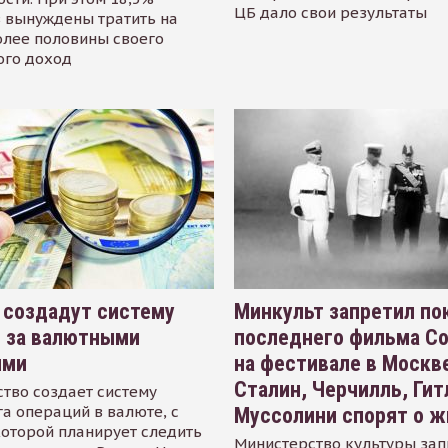
ЦБ дало свои результаты
 вынуждены тратить на
олее половины своего
ого доход
 создадут систему
Минкульт запретил по
я за валютными
последнего фильма С
ями
на фестивале в Москве
Сталин, Черчилль, Гит
тво создает систему
а операций в валюте, с
Муссолини спорят о ж
оторой планирует следить
Министерство культуры зап