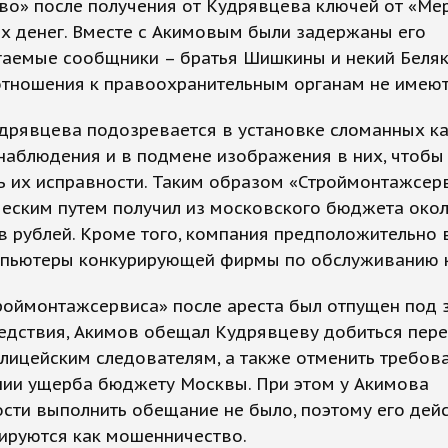
во» после получения от Кудрявцева ключей от «Ме
х денег. Вместе с Акимовым были задержаны его
гаемые сообщники – братья Шишкины и некий Беляк
отношения к правоохранительным органам не имеют
дрявцева подозревается в установке сломанных к
наблюдения и в подмене изображения в них, чтобы
ь их исправности. Таким образом «Строймонтажсер
еским путем получил из московского бюджета окол
 рублей. Кроме того, компания предположительно 
мпьютеры конкурирующей фирмы по обслуживанию 
роймонтажсервиса» после ареста был отпущен под з
едствия, Акимов обещал Кудрявцеву добиться пер
лицейским следователям, а также отменить требов
ии ущерба бюджету Москвы. При этом у Акимова
ти выполнить обещание не было, поэтому его дей
ируются как мошенничество.