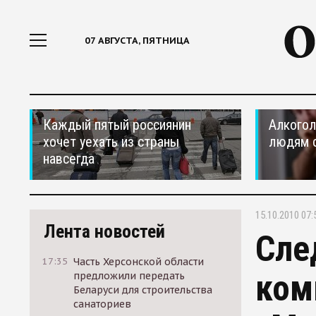
07 АВГУСТА, ПЯТНИЦА
Каждый пятый россиянин
Алкогол
хочет уехать из страны
людям 
навсегда
15.10.2010 07:
Лента новостей
Сле
17:35
Часть Херсонской области
ком
предложили передать
Беларуси для строительства
санаториев