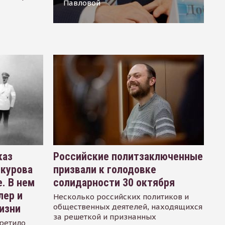
Павловой
каз
Российские политзаключенные
окурова
призвали к голодовке
. В нем
солидарности 30 октября
лер и
Несколько российских политиков и
общественных деятелей, находящихся
изни
за решеткой и признанных
ретило