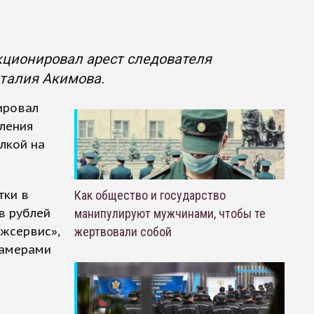
нкционировал арест следователя
талия Акимова.
ировал
вления
лкой на
тки в
Как общество и государство
в рублей
манипулируют мужчинами, чтобы те
жсервис»,
жертвовали собой
камерами