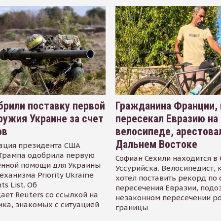
рили поставку первой
Гражданина Франции,
ружия Украине за счет
пересекал Евразию на
ов
велосипеде, арестова
Дальнем Востоке
ация президента США
Трампа одобрила первую
Софиан Сехили находится в
енной помощи для Украины
Уссурийска. Велосипедист,
еханизма Priority Ukraine
хотел поставить рекорд по 
s List. Об
пересечения Евразии, подо
ает Reuters со ссылкой на
незаконном пересечении р
ика, знакомых с ситуацией
границы