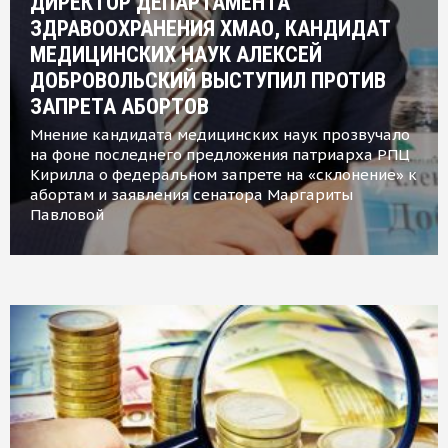
ДИРЕКТОР ДЕПАРТАМЕНТА
ЗДРАВООХРАНЕНИЯ ХМАО, КАНДИДАТ
МЕДИЦИНСКИХ НАУК АЛЕКСЕЙ
ДОБРОВОЛЬСКИЙ ВЫСТУПИЛ ПРОТИВ
ЗАПРЕТА АБОРТОВ
Мнение кандидата медицинских наук прозвучало
на фоне последнего предложения патриарха РПЦ
Кирилла о федеральном запрете на «склонение» к
абортам и заявления сенатора Маргариты
Павловой