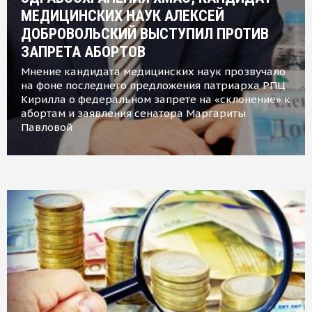
МЕДИЦИНСКИХ НАУК АЛЕКСЕЙ
ДОБРОВОЛЬСКИЙ ВЫСТУПИЛ ПРОТИВ
ЗАПРЕТА АБОРТОВ
Мнение кандидата медицинских наук прозвучало
на фоне последнего предложения патриарха РПЦ
Кирилла о федеральном запрете на «склонение» к
абортам и заявления сенатора Маргариты
Павловой