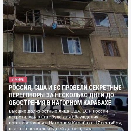
В МИРЕ
РОССИЯ, США И ЕС ПРОВЕЛИ СЕКРЕТНЫЕ
ПЕРЕГОВОРЫ ЗА НЕСКОЛЬКО ДНЕЙ ДО
ОБОСТРЕНИЯ В НАГОРНОМ КАРАБАХЕ
Высшие должностные лица США, ЕС и России
встретились в Стамбуле для обсуждения
противостояния в Нагорном Карабахе 17 сентября,
всего за несколько дней до того, как