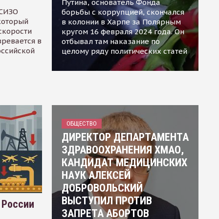
Путина, основатель Фонда
 СИЗО
борьбы с коррупцией, скончался
 который
в колонии в Харпе за Полярным
скорости
кругом 16 февраля 2024 года. Он
зревается в
отбывал там наказание по
оссийской
целому ряду политических статей
ОБЩЕСТВО
ДИРЕКТОР ДЕПАРТАМЕНТА
ЗДРАВООХРАНЕНИЯ ХМАО,
КАНДИДАТ МЕДИЦИНСКИХ
НАУК АЛЕКСЕЙ
ДОБРОВОЛЬСКИЙ
ВЫСТУПИЛ ПРОТИВ
 России
ЗАПРЕТА АБОРТОВ