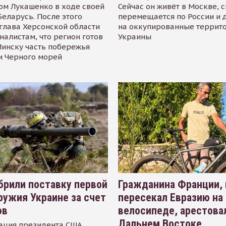
ом Лукашенко в ходе своей
Сейчас он живёт в Москве, 
Беларусь. После этого
перемещается по России и 
глава Херсонской области
на оккупированные террит
налистам, что регион готов
Украины
инску часть побережья
и Черного морей
рили поставку первой
Гражданина Франции,
ружия Украине за счет
пересекал Евразию на
ов
велосипеде, арестова
Дальнем Востоке
ация президента США