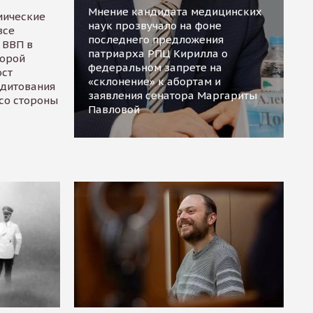
Мнение кандидата медицинских
мические
наук прозвучало на фоне
все
последнего предложения
 ВВП в
патриарха РПЦ Кирилла о
торой
федеральном запрете на
ост
«склонение» к абортам и
едитования
заявления сенатора Маргариты
 со стороны
Павловой