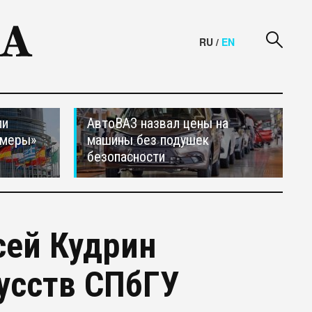
RU
/
EN
ли
АвтоВАЗ назвал цены на
 меры»
машины без подушек
безопасности
сей Кудрин
кусств СПбГУ