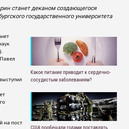
дрин станет деканом создающегося
ургского государственного университета
анет
наук
.
 Павел
Какое питание приводит к сердечно-
 выступил
сосудистым заболеваниям?
ет
го
й на пост
США пообещали годами поставлять