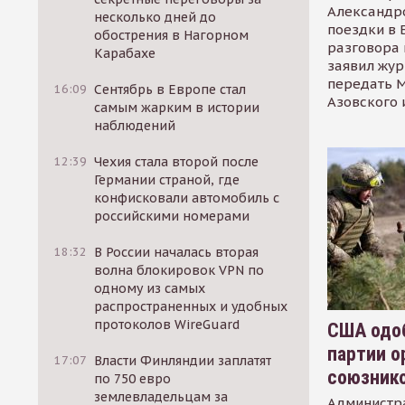
Александр
несколько дней до
поездки в 
обострения в Нагорном
разговора 
Карабахе
заявил жур
передать М
16:09
Сентябрь в Европе стал
Азовского 
самым жарким в истории
наблюдений
12:39
Чехия стала второй после
Германии страной, где
конфисковали автомобиль с
российскими номерами
18:32
В России началась вторая
волна блокировок VPN по
одному из самых
распространенных и удобных
протоколов WireGuard
США одоб
партии о
17:07
Власти Финляндии заплатят
союзник
по 750 евро
землевладельцам за
Администр