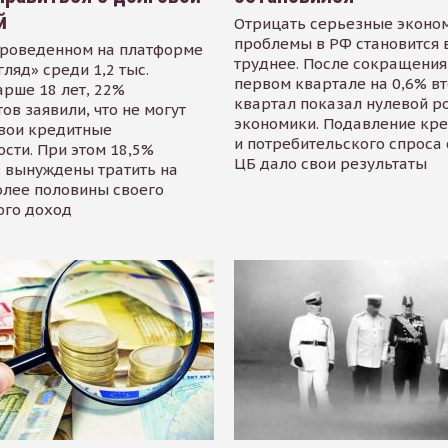
й
Отрицать серьезные эконо
проблемы в РФ становится 
проведенном на платформе
труднее. После сокращения
гляд» среди 1,2 тыс.
первом квартале на 0,6% в
арше 18 лет, 22%
квартал показал нулевой р
ов заявили, что не могут
экономики. Подавление кр
свои кредитные
и потребительского спроса
сти. При этом 18,5%
ЦБ дало свои результаты
 вынуждены тратить на
олее половины своего
ого доход