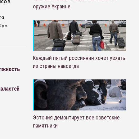
нсов
оружие Украине
ся
у».
Каждый пятый россиянин хочет уехать
из страны навсегда
олжность
 властей
Эстония демонтирует все советские
памятники