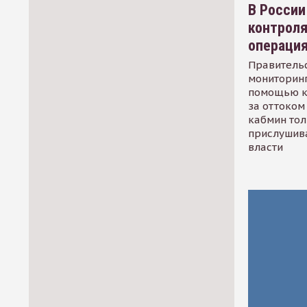
В России
контрол
операци
Правительс
мониторинг
помощью к
за оттоком 
кабмин тол
прислушив
власти