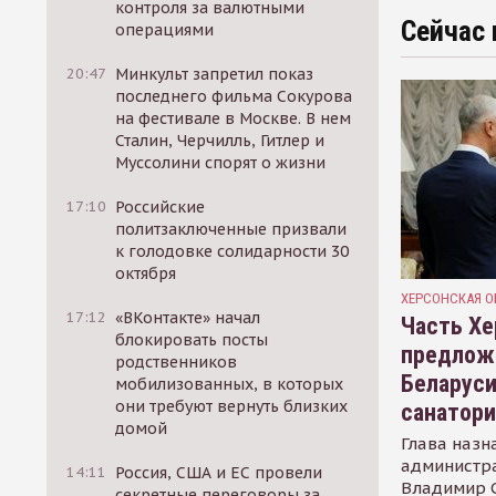
контроля за валютными
Сейчас 
операциями
20:47
Минкульт запретил показ
последнего фильма Сокурова
на фестивале в Москве. В нем
Сталин, Черчилль, Гитлер и
Муссолини спорят о жизни
17:10
Российские
политзаключенные призвали
к голодовке солидарности 30
октября
ХЕРСОНСКАЯ О
17:12
«ВКонтакте» начал
Часть Хе
блокировать посты
предлож
родственников
Беларуси
мобилизованных, в которых
они требуют вернуть близких
санатор
домой
Глава назн
администр
14:11
Россия, США и ЕС провели
Владимир С
секретные переговоры за