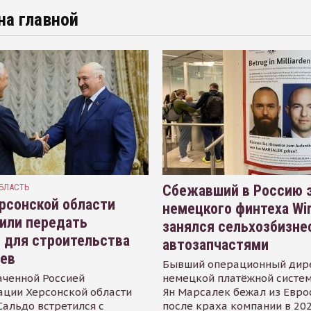
на главной
БЛАСТЬ
Сбежавший в Россию э
рсонской области
немецкого финтеха Wi
или передать
занялся сельхозбизне
 для строительства
автозапчастями
иев
Бывший операционный дир
аченной Россией
немецкой платёжной систем
ации Херсонской области
Ян Марсалек бежал из Евр
альдо встретился с
после краха компании в 202