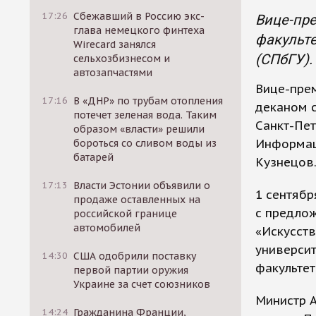
17:26
Сбежавший в Россию экс-
Вице-пре
глава немецкого финтеха
факульте
Wirecard занялся
(СПбГУ).
сельхозбизнесом и
автозапчастями
Вице-прем
17:16
В «ДНР» по трубам отопления
деканом с
потечет зеленая вода. Таким
Санкт-Пет
образом «власти» решили
Информац
бороться со сливом воды из
батарей
Кузнецов
17:13
Власти Эстонии объявили о
1 сентябр
продаже оставленных на
с предло
российской границе
автомобилей
«Искусств
университ
14:30
США одобрили поставку
факультет
первой партии оружия
Украине за счет союзников
Министр А
14:24
Гражданина Франции,