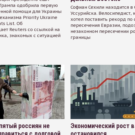
Трампа одобрила первую
Софиан Сехили находится в
енной помощи для Украины
Уссурийска. Велосипедист,
еханизма Priority Ukraine
хотел поставить рекорд по 
s List. Об
пересечения Евразии, подо
ает Reuters со ссылкой на
незаконном пересечении р
ика, знакомых с ситуацией
границы
пятый россиян не
Экономический рост в
равиться с долговой
остановился