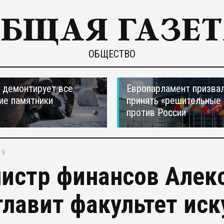
ОБЩЕСТВО
 демонтирует все
Европарламент призва
ие памятники
принять «решительные
против России
19
истр финансов Алек
главит факультет ис