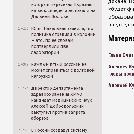
декана. П
который пересекал Евразию
«будет фи
на велосипеде, арестовали на
образоват
Дальнем Востоке
председат
14:16
Юлия Навальная заявила, что
политика отравили в колонии
Матери
— это, по ее словам,
подтвердили две
лаборатории
Глава Сче
14:09
Каждый пятый россиян не
Алексея К
может справиться с долговой
главы пра
нагрузкой
Алексей К
15:33
Директор департамента
здравоохранения ХМАО,
кандидат медицинских наук
Алексей Добровольский
выступил против запрета
абортов
20:58
В России создадут систему