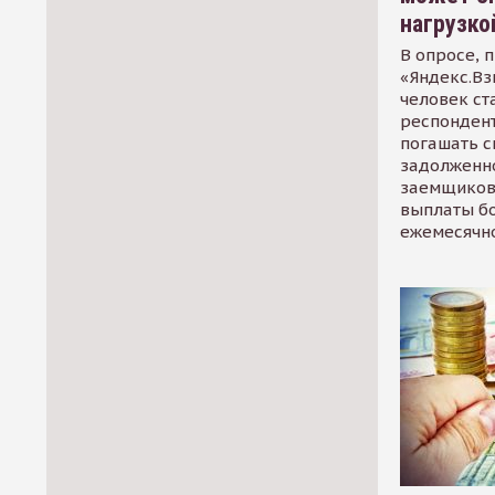
нагрузко
В опросе, 
«Яндекс.Вз
человек ст
респондент
погашать 
задолженно
заемщиков
выплаты б
ежемесячн