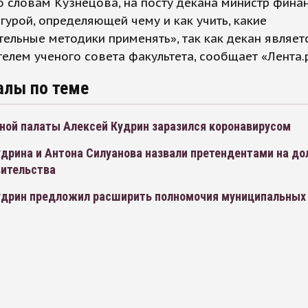
о словам Кузнецова, на посту декана министр фина
гурой, определяющей чему и как учить, какие
ельные методики применять», так как декан являет
елем ученого совета факультета, сообщает «Лента.р
алы по теме
тной палаты Алексей Кудрин заразился коронавирусом
удрина и Антона Силуанова назвали претендентами на д
вительства
удрин предложил расширить полномочия муниципальных