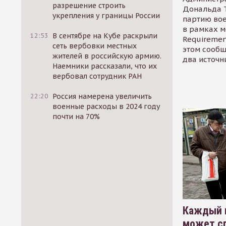
разрешение строить
Дональда 
укрепления у границы России
партию во
в рамках м
12:53
В сентябре на Кубе раскрыли
Requirement
сеть вербовки местных
этом сообщ
жителей в российскую армию.
два источн
Наемники рассказали, что их
вербовал сотрудник РАН
22:20
Россия намерена увеличить
военные расходы в 2024 году
почти на 70%
Каждый 
может сп