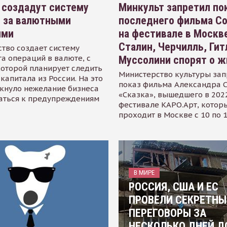
 создадут систему
Минкульт запретил по
я за валютными
последнего фильма С
ями
на фестивале в Москве
Сталин, Черчилль, Гит
тво создает систему
а операций в валюте, с
Муссолини спорят о ж
оторой планирует следить
Министерство культуры зап
капитала из России. На это
показ фильма Александра 
кнуло нежелание бизнеса
«Сказка», вышедшего в 2022
аться к предупреждениям
фестивале КАРО.Арт, котор
проходит в Москве с 10 по 
В МИРЕ
РОССИЯ, США И ЕС
ПРОВЕЛИ СЕКРЕТНЫ
ПЕРЕГОВОРЫ ЗА
НЕСКОЛЬКО ДНЕЙ Д