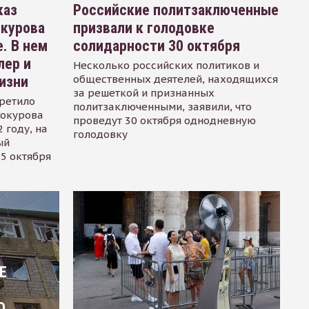
каз
Российские политзаключенные
окурова
призвали к голодовке
. В нем
солидарности 30 октября
лер и
Несколько российских политиков и
общественных деятелей, находящихся
изни
за решеткой и признанных
ретило
политзаключенными, заявили, что
Сокурова
проведут 30 октября однодневную
 году, на
голодовку
ый
15 октября
Е
О