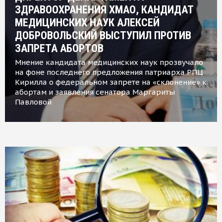
ЗДРАВООХРАНЕНИЯ ХМАО, КАНДИДАТ
МЕДИЦИНСКИХ НАУК АЛЕКСЕЙ
ДОБРОВОЛЬСКИЙ ВЫСТУПИЛ ПРОТИВ
ЗАПРЕТА АБОРТОВ
Мнение кандидата медицинских наук прозвучало
на фоне последнего предложения патриарха РПЦ
Кирилла о федеральном запрете на «склонение» к
абортам и заявления сенатора Маргариты
Павловой