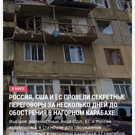
В МИРЕ
РОССИЯ, США И ЕС ПРОВЕЛИ СЕКРЕТНЫЕ
ПЕРЕГОВОРЫ ЗА НЕСКОЛЬКО ДНЕЙ ДО
ОБОСТРЕНИЯ В НАГОРНОМ КАРАБАХЕ
Высшие должностные лица США, ЕС и России
встретились в Стамбуле для обсуждения
противостояния в Нагорном Карабахе 17 сентября,