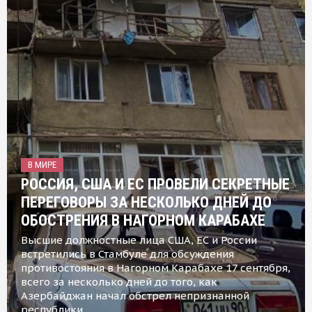
В МИРЕ
РОССИЯ, США И ЕС ПРОВЕЛИ СЕКРЕТНЫЕ
ПЕРЕГОВОРЫ ЗА НЕСКОЛЬКО ДНЕЙ ДО
ОБОСТРЕНИЯ В НАГОРНОМ КАРАБАХЕ
Высшие должностные лица США, ЕС и России
встретились в Стамбуле для обсуждения
противостояния в Нагорном Карабахе 17 сентября,
всего за несколько дней до того, как
Азербайджан начал обстрел непризнанной
республики