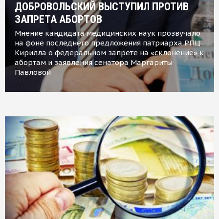
ДОБРОВОЛЬСКИЙ ВЫСТУПИЛ ПРОТИВ
ЗАПРЕТА АБОРТОВ
Мнение кандидата медицинских наук прозвучало
на фоне последнего предложения патриарха РПЦ
Кирилла о федеральном запрете на «склонение» к
абортам и заявления сенатора Маргариты
Павловой