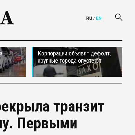
RU
/
EN
а
Корпорации объявят дефолт,
крупные города опустеют
рекрыла транзит
опу. Первыми