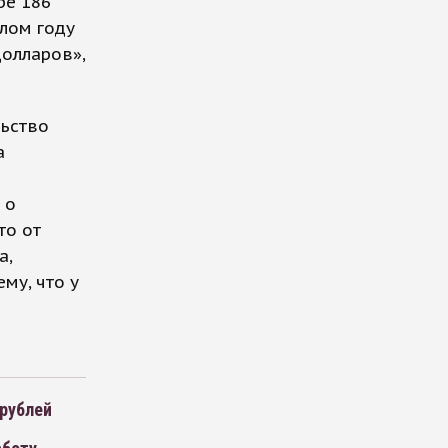
ре 186
шлом году
долларов»,
льство
а
 о
то от
а,
му, что у
 рублей