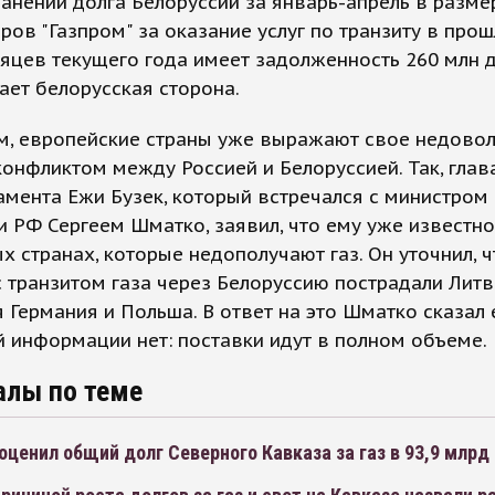
анении долга Белоруссии за январь-апрель в разме
ров "Газпром" за оказание услуг по транзиту в про
сяцев текущего года имеет задолженность 260 млн 
ает белорусская сторона.
м, европейские страны уже выражают свое недово
онфликтом между Россией и Белоруссией. Так, глав
мента Ежи Бузек, который встречался с министром
и РФ Сергеем Шматко, заявил, что ему уже известно
х странах, которые недополучают газ. Он уточнил, ч
 транзитом газа через Белоруссию пострадали Литв
 Германия и Польша. В ответ на это Шматко сказал е
й информации нет: поставки идут в полном объеме.
алы по теме
оценил общий долг Северного Кавказа за газ в 93,9 млрд