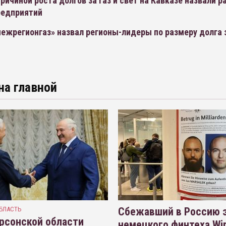
ричиной роста долгов за газ и свет на Кавказе назвали р
редприятий
ежрегионгаз» назвал регионы-лидеры по размеру долга 
на главной
БЛАСТЬ
Сбежавший в Россию э
рсонской области
немецкого финтеха Wi