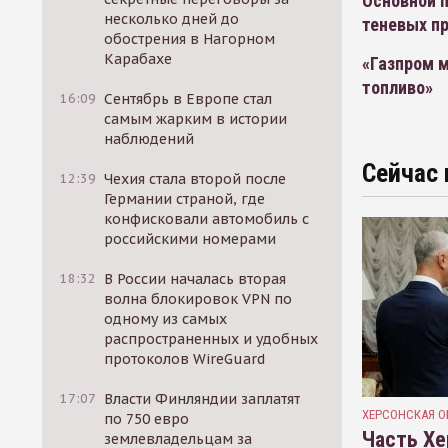
Основной п
несколько дней до
теневых п
обострения в Нагорном
Карабахе
«Газпром м
топливо»
16:09
Сентябрь в Европе стал
самым жарким в истории
наблюдений
Сейчас 
12:39
Чехия стала второй после
Германии страной, где
конфисковали автомобиль с
российскими номерами
18:32
В России началась вторая
волна блокировок VPN по
одному из самых
распространенных и удобных
протоколов WireGuard
17:07
Власти Финляндии заплатят
ХЕРСОНСКАЯ О
по 750 евро
Часть Хе
землевладельцам за