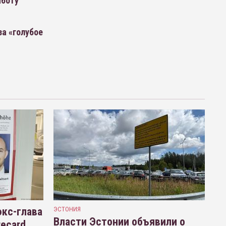
аботу
за «голубое
кс-глава
ЭСТОНИЯ
Власти Эстонии объявили о
recard