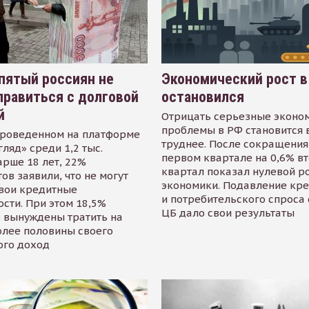
пятый россиян не
Экономический рост в
равиться с долговой
остановился
й
Отрицать серьезные эконо
проблемы в РФ становится 
проведенном на платформе
труднее. После сокращения
гляд» среди 1,2 тыс.
первом квартале на 0,6% в
арше 18 лет, 22%
квартал показал нулевой р
ов заявили, что не могут
экономики. Подавление кр
свои кредитные
и потребительского спроса
сти. При этом 18,5%
ЦБ дало свои результаты
 вынуждены тратить на
олее половины своего
ого доход