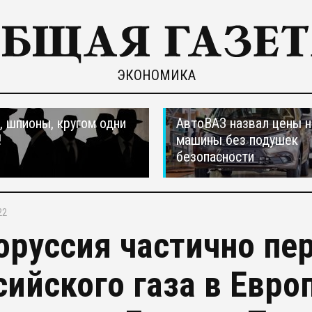
ЭКОНОМИКА
 шпионы, кругом одни
АвтоВАЗ назвал цены н
!
машины без подушек
безопасности
22
оруссия частично пе
сийского газа в Евр