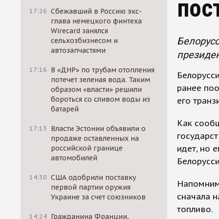
пос
17:26
Сбежавший в Россию экс-
глава немецкого финтеха
Wirecard занялся
Белорусс
сельхозбизнесом и
автозапчастями
президен
17:16
В «ДНР» по трубам отопления
Белорусси
потечет зеленая вода. Таким
ранее по
образом «власти» решили
бороться со сливом воды из
его транз
батарей
Как сообщ
17:13
Власти Эстонии объявили о
государст
продаже оставленных на
идет, но 
российской границе
автомобилей
Белорусси
14:30
США одобрили поставку
Напомним,
первой партии оружия
сначала н
Украине за счет союзников
топливо.
14:24
Гражданина Франции,