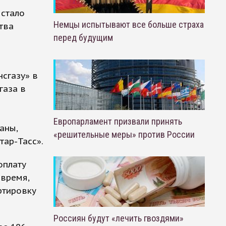
 стало
Немцы испытывают все больше страха
тва
перед будущим
сгазу» в
газа в
Европарламент призвали принять
аны,
«решительные меры» против России
тар-Тасс».
оплату
 время,
ртировку
Россиян будут «лечить гвоздями»