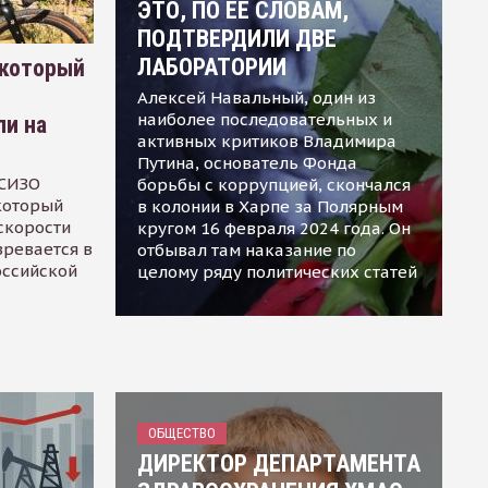
ЭТО, ПО ЕЕ СЛОВАМ,
ПОДТВЕРДИЛИ ДВЕ
ЛАБОРАТОРИИ
 который
Алексей Навальный, один из
наиболее последовательных и
ли на
активных критиков Владимира
Путина, основатель Фонда
 СИЗО
борьбы с коррупцией, скончался
 который
в колонии в Харпе за Полярным
скорости
кругом 16 февраля 2024 года. Он
зревается в
отбывал там наказание по
оссийской
целому ряду политических статей
ОБЩЕСТВО
ДИРЕКТОР ДЕПАРТАМЕНТА