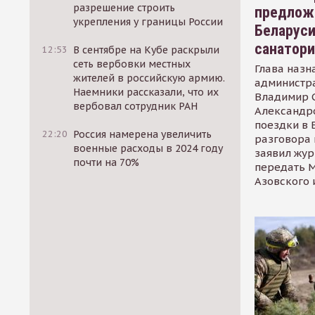
разрешение строить
предлож
укрепления у границы России
Беларуси
санатор
12:53
В сентябре на Кубе раскрыли
сеть вербовки местных
Глава назн
жителей в российскую армию.
администр
Наемники рассказали, что их
Владимир С
вербовал сотрудник РАН
Александр
поездки в 
22:20
Россия намерена увеличить
разговора 
военные расходы в 2024 году
заявил жур
почти на 70%
передать М
Азовского 