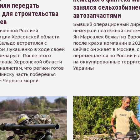
или передать
занялся сельхозбизне
 для строительства
автозапчастями
иев
Бывший операционный дир
аченной Россией
немецкой платёжной систем
ации Херсонской области
Ян Марсалек бежал из Евр
альдо встретился с
после краха компании в 202
ом Лукашенко в ходе своей
Сейчас он живёт в Москве, 
Беларусь. После этого
перемещается по России и 
глава Херсонской области
на оккупированные террит
налистам, что регион готов
Украины
инску часть побережья
и Черного морей