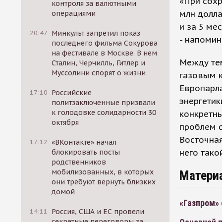
«При сохр
контроля за валютными
млн долла
операциями
и за 5 ме
20:47
Минкульт запретил показ
- напомин
последнего фильма Сокурова
на фестивале в Москве. В нем
Между те
Сталин, Черчилль, Гитлер и
Муссолини спорят о жизни
газовым к
Европарла
17:10
Российские
энергетик
политзаключенные призвали
к голодовке солидарности 30
конкретны
октября
проблем с
Восточная
17:12
«ВКонтакте» начал
него тако
блокировать посты
родственников
мобилизованных, в которых
Матери
они требуют вернуть близких
домой
«Газпром» 
14:11
Россия, США и ЕС провели
секретные переговоры за