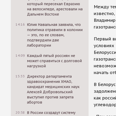
который пересекал Евразию
Между тем
на велосипеде, арестовали на
известно,
Дальнем Востоке
Владимир 
14:16
Юлия Навальная заявила, что
газотранс
политика отравили в колонии
— это, по ее словам,
Первый в
подтвердили две
условиях 
лаборатории
Белорусс
14:09
Каждый пятый россиян не
газотранс
может справиться с долговой
невозмож
нагрузкой
начать от
15:33
Директор департамента
здравоохранения ХМАО,
В Белорус
кандидат медицинских наук
задолженн
Алексей Добровольский
выступил против запрета
как росси
абортов
углеводор
20:58
В России создадут систему