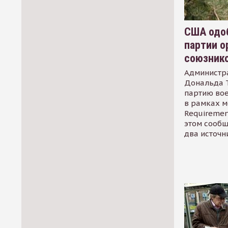
США одоб
партии о
союзник
Администр
Дональда 
партию во
в рамках м
Requirement
этом сообщ
два источн