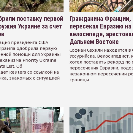
рили поставку первой
Гражданина Франции,
ружия Украине за счет
пересекал Евразию на
ов
велосипеде, арестова
Дальнем Востоке
ация президента США
Трампа одобрила первую
Софиан Сехили находится в
енной помощи для Украины
Уссурийска. Велосипедист,
еханизма Priority Ukraine
хотел поставить рекорд по 
s List. Об
пересечения Евразии, подо
ает Reuters со ссылкой на
незаконном пересечении р
ика, знакомых с ситуацией
границы