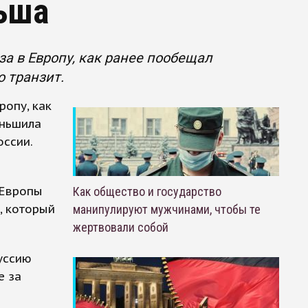
ьша
за в Европу, как ранее пообещал
 транзит.
ропу, как
еньшила
оссии.
 Европы
Как общество и государство
, который
манипулируют мужчинами, чтобы те
жертвовали собой
уссию
е за