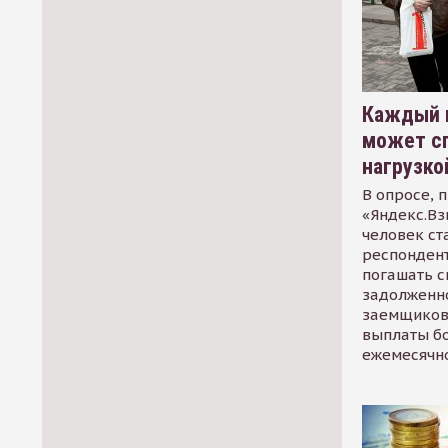
Каждый 
может сп
нагрузко
В опросе, 
«Яндекс.Вз
человек ст
респондент
погашать 
задолженно
заемщиков
выплаты б
ежемесячн