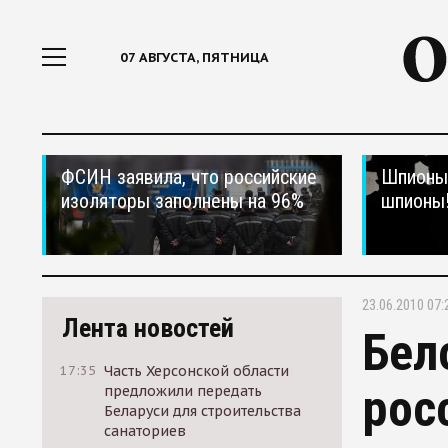
07 АВГУСТА, ПЯТНИЦА
ФСИН заявила, что российские
Шпионы,
изоляторы заполнены на 96%
шпионы
23.06.2010 07:
Лента новостей
Бел
17:35
Часть Херсонской области
рос
предложили передать
Беларуси для строительства
санаториев