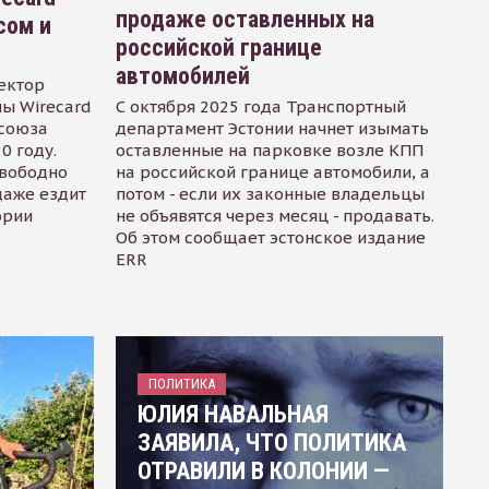
продаже оставленных на
сом и
российской границе
автомобилей
ектор
ы Wirecard
С октября 2025 года Транспортный
осоюза
департамент Эстонии начнет изымать
0 году.
оставленные на парковке возле КПП
свободно
на российской границе автомобили, а
даже ездит
потом - если их законные владельцы
ории
не объявятся через месяц - продавать.
Об этом сообщает эстонское издание
ERR
ПОЛИТИКА
ЮЛИЯ НАВАЛЬНАЯ
ЗАЯВИЛА, ЧТО ПОЛИТИКА
ОТРАВИЛИ В КОЛОНИИ —