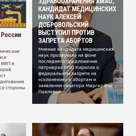
ЗДРАВООХРАНЕНИЯ ХМАО,
КАНДИДАТ МЕДИЦИНСКИХ
НАУК АЛЕКСЕЙ
ДОБРОВОЛЬСКИЙ
ВЫСТУПИЛ ПРОТИВ
 России
ЗАПРЕТА АБОРТОВ
Мнение кандидата медицинских
мические
наук прозвучало на фоне
все
последнего предложения
 ВВП в
патриарха РПЦ Кирилла о
торой
федеральном запрете на
ост
«склонение» к абортам и
едитования
заявления сенатора Маргариты
 со стороны
Павловой