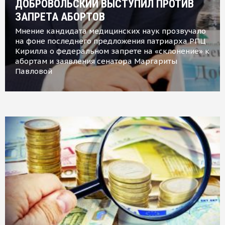
ДОБРОВОЛЬСКИЙ ВЫСТУПИЛ ПРОТИВ
ЗАПРЕТА АБОРТОВ
Мнение кандидата медицинских наук прозвучало
на фоне последнего предложения патриарха РПЦ
Кирилла о федеральном запрете на «склонение» к
абортам и заявления сенатора Маргариты
Павловой