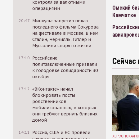
контроля за валютными
Омский биа
операциями
Камчатке
20:47
Минкульт запретил показ
Российски
последнего фильма Сокурова
на фестивале в Москве. В нем
авиапроис
Сталин, Черчилль, Гитлер и
Муссолини спорят о жизни
17:10
Российские
Сейчас 
политзаключенные призвали
к голодовке солидарности 30
октября
17:12
«ВКонтакте» начал
блокировать посты
родственников
мобилизованных, в которых
они требуют вернуть близких
домой
14:11
Россия, США и ЕС провели
ХЕРСОНСКАЯ О
секретные переговоры за