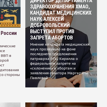
ДИРЕКТОР ДЕПАРТАМЕНТА
ЗДРАВООХРАНЕНИЯ ХМАО,
КАНДИДАТ МЕДИЦИНСКИХ
НАУК АЛЕКСЕЙ
ДОБРОВОЛЬСКИЙ
ВЫСТУПИЛ ПРОТИВ
 России
ЗАПРЕТА АБОРТОВ
Мнение кандидата медицинских
мические
наук прозвучало на фоне
все
последнего предложения
 ВВП в
патриарха РПЦ Кирилла о
торой
федеральном запрете на
ост
«склонение» к абортам и
едитования
заявления сенатора Маргариты
 со стороны
Павловой