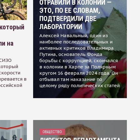
ОТРАВИЛИ В КОЛОНИИ —
ЭТО, ПО ЕЕ СЛОВАМ,
ПОДТВЕРДИЛИ ДВЕ
ЛАБОРАТОРИИ
 который
Алексей Навальный, один из
наиболее последовательных и
ли на
активных критиков Владимира
Путина, основатель Фонда
 СИЗО
борьбы с коррупцией, скончался
 который
в колонии в Харпе за Полярным
скорости
кругом 16 февраля 2024 года. Он
зревается в
отбывал там наказание по
оссийской
целому ряду политических статей
ОБЩЕСТВО