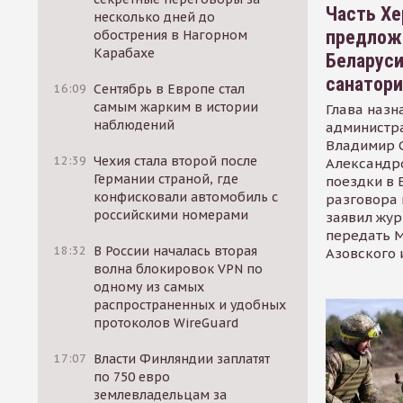
Часть Хе
несколько дней до
предлож
обострения в Нагорном
Карабахе
Беларуси
санатор
16:09
Сентябрь в Европе стал
самым жарким в истории
Глава назн
наблюдений
администр
Владимир С
12:39
Чехия стала второй после
Александр
Германии страной, где
поездки в 
конфисковали автомобиль с
разговора 
российскими номерами
заявил жур
передать М
18:32
В России началась вторая
Азовского 
волна блокировок VPN по
одному из самых
распространенных и удобных
протоколов WireGuard
17:07
Власти Финляндии заплатят
по 750 евро
землевладельцам за