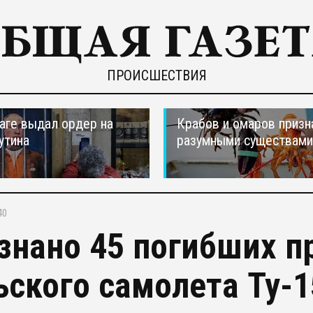
ПРОИСШЕСТВИЯ
ааге выдал ордер на
Крабов и омаров призн
утина
разумными существами
40
знано 45 погибших п
ьского самолета Ту-1