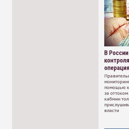
В России
контрол
операци
Правительс
мониторинг
помощью к
за оттоком 
кабмин тол
прислушив
власти