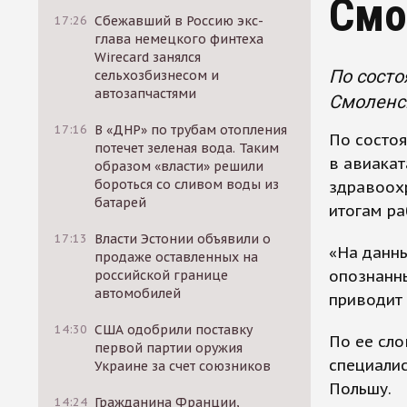
Смо
17:26
Сбежавший в Россию экс-
глава немецкого финтеха
Wirecard занялся
По состо
сельхозбизнесом и
автозапчастями
Смоленс
17:16
В «ДНР» по трубам отопления
По состоя
потечет зеленая вода. Таким
в авиака
образом «власти» решили
бороться со сливом воды из
здравоохр
батарей
итогам ра
17:13
Власти Эстонии объявили о
«На данны
продаже оставленных на
опознанны
российской границе
автомобилей
приводит 
14:30
США одобрили поставку
По ее сло
первой партии оружия
специалис
Украине за счет союзников
Польшу.
14:24
Гражданина Франции,