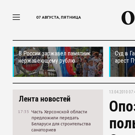
07 АВГУСТА, ПЯТНИЦА
В России заржавел памятник
Суд в Г
нержавеющему рублю
арест П
13.04.2010 07:
Лента новостей
Опо
17:35
Часть Херсонской области
пол
предложили передать
Беларуси для строительства
санаториев