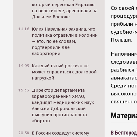
который пересекал Евразию
Со своей 
на велосипеде, арестовали на
процедура
Дальнем Востоке
прибыли н
14:16
Юлия Навальная заявила, что
судебно-
политика отравили в колонии
Польши.
— это, по ее словам,
подтвердили две
Напомним,
лаборатории
следовав
14:09
Каждый пятый россиян не
разбился 
может справиться с долговой
авиакатас
нагрузкой
Среди пог
15:33
Директор департамента
высокопо
здравоохранения ХМАО,
священно
кандидат медицинских наук
Алексей Добровольский
Матери
выступил против запрета
абортов
В Белгород
20:58
В России создадут систему