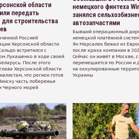
рсонской области
немецкого финтеха Wi
или передать
занялся сельхозбизне
 для строительства
автозапчастями
иев
Бывший операционный дир
аченной Россией
немецкой платёжной систем
ации Херсонской области
Ян Марсалек бежал из Евр
альдо встретился с
после краха компании в 202
ом Лукашенко в ходе своей
Сейчас он живёт в Москве, 
Беларусь. После этого
перемещается по России и 
глава Херсонской области
на оккупированные террит
налистам, что регион готов
Украины
инску часть побережья
и Черного морей