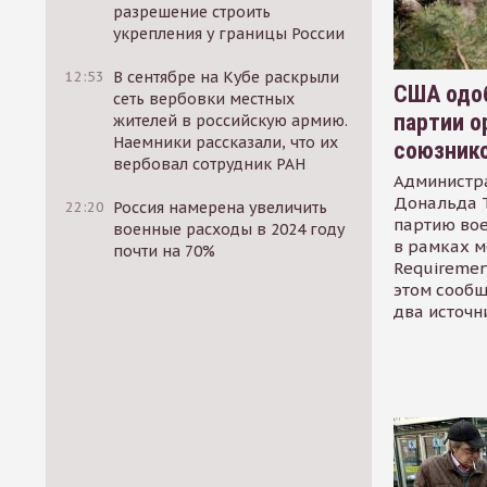
разрешение строить
укрепления у границы России
12:53
В сентябре на Кубе раскрыли
США одоб
сеть вербовки местных
партии о
жителей в российскую армию.
Наемники рассказали, что их
союзник
вербовал сотрудник РАН
Администр
Дональда 
22:20
Россия намерена увеличить
партию во
военные расходы в 2024 году
в рамках м
почти на 70%
Requirement
этом сообщ
два источн