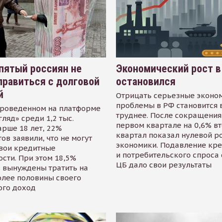
пятый россиян не
Экономический рост в
равиться с долговой
остановился
й
Отрицать серьезные эконо
проблемы в РФ становится 
проведенном на платформе
труднее. После сокращения
гляд» среди 1,2 тыс.
первом квартале на 0,6% в
арше 18 лет, 22%
квартал показал нулевой р
ов заявили, что не могут
экономики. Подавление кр
свои кредитные
и потребительского спроса
сти. При этом 18,5%
ЦБ дало свои результаты
 вынуждены тратить на
олее половины своего
ого доход