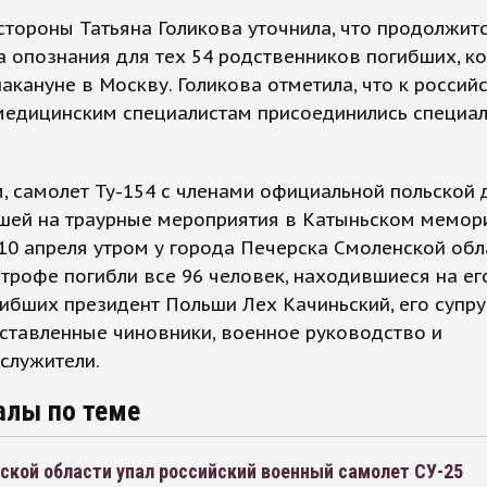
стороны Татьяна Голикова уточнила, что продолжит
 опознания для тех 54 родственников погибших, к
акануне в Москву. Голикова отметила, что к россий
медицинским специалистам присоединились специал
 самолет Ту-154 с членами официальной польской 
шей на траурные мероприятия в Катыньском мемори
10 апреля утром у города Печерска Смоленской обла
трофе погибли все 96 человек, находившиеся на его
ибших президент Польши Лех Качиньский, его супру
ставленные чиновники, военное руководство и
служители.
алы по теме
ской области упал российский военный самолет СУ-25