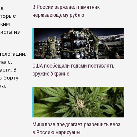
В России заржавел памятник
ся
нержавеющему рублю
оторые
ским
исты из
делегации,
але,
США пообещали годами поставлять
сти. В
оружие Украине
 борту.
га,
Минздрав предлагает разрешить ввоз
в Россию марихуаны