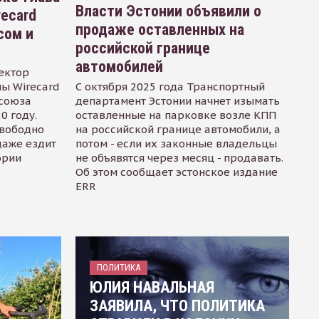
Власти Эстонии объявили о
recard
продаже оставленных на
сом и
российской границе
автомобилей
ектор
ы Wirecard
С октября 2025 года Транспортный
осоюза
департамент Эстонии начнет изымать
0 году.
оставленные на парковке возле КПП
свободно
на российской границе автомобили, а
даже ездит
потом - если их законные владельцы
ории
не объявятся через месяц - продавать.
Об этом сообщает эстонское издание
ERR
ПОЛИТИКА
ЮЛИЯ НАВАЛЬНАЯ
ЗАЯВИЛА, ЧТО ПОЛИТИКА