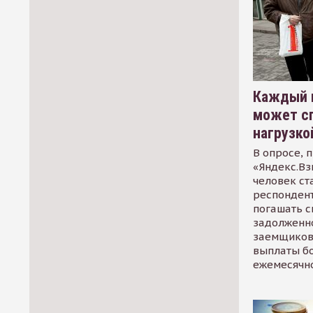
Каждый 
может сп
нагрузко
В опросе, 
«Яндекс.Вз
человек ст
респондент
погашать 
задолженно
заемщиков
выплаты б
ежемесячн