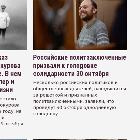
каз
Российские политзаключенные
окурова
призвали к голодовке
. В нем
солидарности 30 октября
лер и
Несколько российских политиков и
общественных деятелей, находящихся
изни
за решеткой и признанных
ретило
политзаключенными, заявили, что
Сокурова
проведут 30 октября однодневную
 году, на
голодовку
ый
15 октября