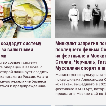
 создадут систему
Минкульт запретил по
я за валютными
последнего фильма С
ями
на фестивале в Москве
Сталин, Черчилль, Гит
тво создает систему
а операций в валюте, с
Муссолини спорят о ж
оторой планирует следить
Министерство культуры зап
капитала из России. На это
показ фильма Александра 
кнуло нежелание бизнеса
«Сказка», вышедшего в 2022
аться к предупреждениям
фестивале КАРО.Арт, котор
проходит в Москве с 10 по 