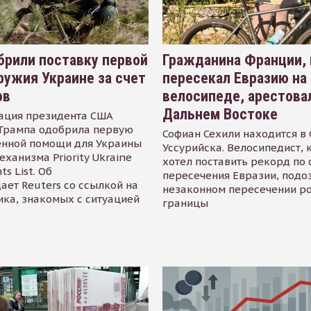
рили поставку первой
Гражданина Франции,
ружия Украине за счет
пересекал Евразию на
ов
велосипеде, арестова
Дальнем Востоке
ация президента США
Трампа одобрила первую
Софиан Сехили находится в
енной помощи для Украины
Уссурийска. Велосипедист,
еханизма Priority Ukraine
хотел поставить рекорд по 
s List. Об
пересечения Евразии, подо
ает Reuters со ссылкой на
незаконном пересечении р
ика, знакомых с ситуацией
границы