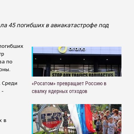
ела 45 погибших в авиакатастрофе под
 погибших
тр
ва по
оны.
. Среди
«Росатом» превращает Россию в
 -
свалку ядерных отходов
х в