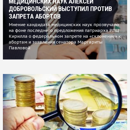
МЕДИЦИНСКИХ НАУК АЛЕКСЕЙ
ДОБРОВОЛЬСКИЙ ВЫСТУПИЛ ПРОТИВ
ЗАПРЕТА АБОРТОВ
Мнение кандидата медицинских наук прозвучало
на фоне последнего предложения патриарха РПЦ
Кирилла о федеральном запрете на «склонение» к
абортам и заявления сенатора Маргариты
Павловой