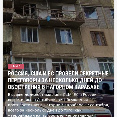
В МИРЕ
РОССИЯ, США И ЕС ПРОВЕЛИ СЕКРЕТНЫЕ
ПЕРЕГОВОРЫ ЗА НЕСКОЛЬКО ДНЕЙ ДО
ОБОСТРЕНИЯ В НАГОРНОМ КАРАБАХЕ
Высшие должностные лица США, ЕС и России
встретились в Стамбуле для обсуждения
противостояния в Нагорном Карабахе 17 сентября,
всего за несколько дней до того, как
Азербайджан начал обстрел непризнанной