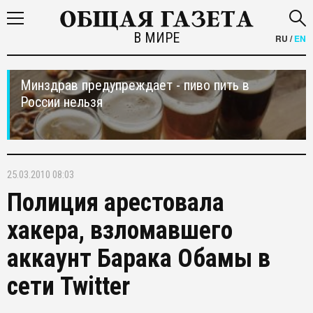
В МИРЕ
RU
/
EN
Минздрав предупреждает - пиво пить в
России нельзя
25.03.2010 08:03
Полиция арестовала
хакера, взломавшего
аккаунт Барака Обамы в
сети Twitter