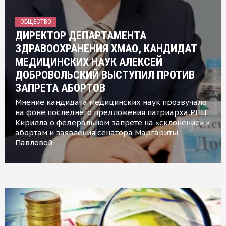
ОБЩЕСТВО
ДИРЕКТОР ДЕПАРТАМЕНТА
ЗДРАВООХРАНЕНИЯ ХМАО, КАНДИДАТ
МЕДИЦИНСКИХ НАУК АЛЕКСЕЙ
ДОБРОВОЛЬСКИЙ ВЫСТУПИЛ ПРОТИВ
ЗАПРЕТА АБОРТОВ
Мнение кандидата медицинских наук прозвучало
на фоне последнего предложения патриарха РПЦ
Кирилла о федеральном запрете на «склонение» к
абортам и заявления сенатора Маргариты
Павловой