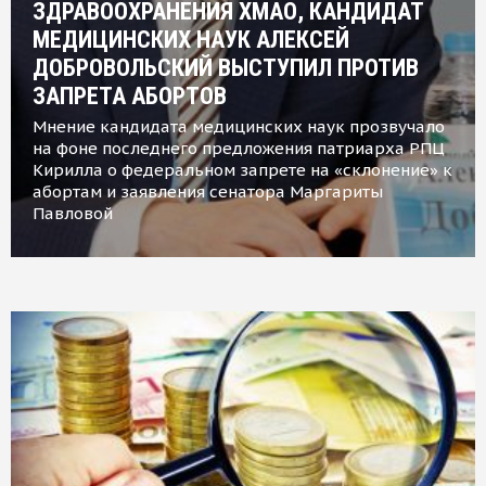
ЗДРАВООХРАНЕНИЯ ХМАО, КАНДИДАТ
МЕДИЦИНСКИХ НАУК АЛЕКСЕЙ
ДОБРОВОЛЬСКИЙ ВЫСТУПИЛ ПРОТИВ
ЗАПРЕТА АБОРТОВ
Мнение кандидата медицинских наук прозвучало
на фоне последнего предложения патриарха РПЦ
Кирилла о федеральном запрете на «склонение» к
абортам и заявления сенатора Маргариты
Павловой