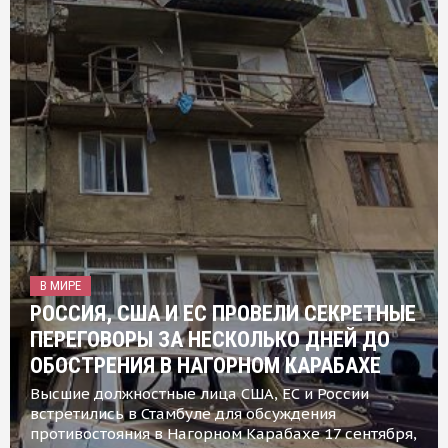
В МИРЕ
РОССИЯ, США И ЕС ПРОВЕЛИ СЕКРЕТНЫЕ
ПЕРЕГОВОРЫ ЗА НЕСКОЛЬКО ДНЕЙ ДО
ОБОСТРЕНИЯ В НАГОРНОМ КАРАБАХЕ
Высшие должностные лица США, ЕС и России
встретились в Стамбуле для обсуждения
противостояния в Нагорном Карабахе 17 сентября,