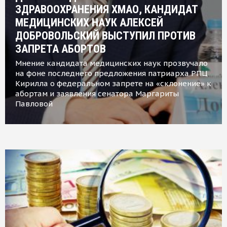
ЗДРАВООХРАНЕНИЯ ХМАО, КАНДИДАТ
МЕДИЦИНСКИХ НАУК АЛЕКСЕЙ
ДОБРОВОЛЬСКИЙ ВЫСТУПИЛ ПРОТИВ
ЗАПРЕТА АБОРТОВ
Мнение кандидата медицинских наук прозвучало
на фоне последнего предложения патриарха РПЦ
Кирилла о федеральном запрете на «склонение» к
абортам и заявления сенатора Маргариты
Павловой