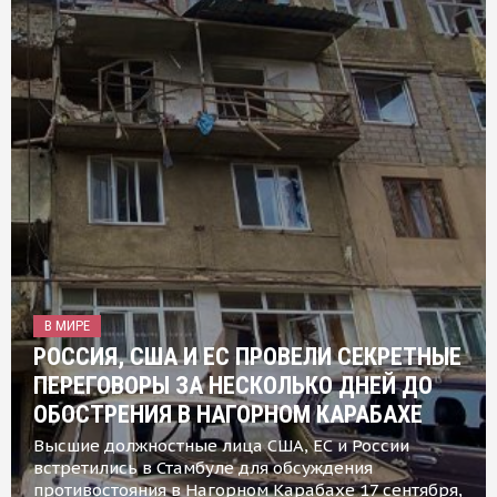
В МИРЕ
РОССИЯ, США И ЕС ПРОВЕЛИ СЕКРЕТНЫЕ
ПЕРЕГОВОРЫ ЗА НЕСКОЛЬКО ДНЕЙ ДО
ОБОСТРЕНИЯ В НАГОРНОМ КАРАБАХЕ
Высшие должностные лица США, ЕС и России
встретились в Стамбуле для обсуждения
противостояния в Нагорном Карабахе 17 сентября,