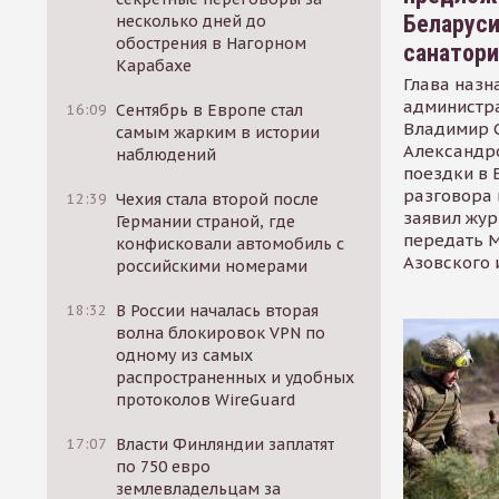
Беларуси
несколько дней до
обострения в Нагорном
санатор
Карабахе
Глава назн
администр
16:09
Сентябрь в Европе стал
Владимир С
самым жарким в истории
Александр
наблюдений
поездки в 
разговора 
12:39
Чехия стала второй после
заявил жур
Германии страной, где
передать М
конфисковали автомобиль с
Азовского 
российскими номерами
18:32
В России началась вторая
волна блокировок VPN по
одному из самых
распространенных и удобных
протоколов WireGuard
17:07
Власти Финляндии заплатят
по 750 евро
землевладельцам за