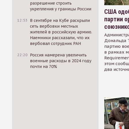
разрешение строить
укрепления у границы России
США одоб
партии о
12:53
В сентябре на Кубе раскрыли
союзник
сеть вербовки местных
жителей в российскую армию.
Администр
Наемники рассказали, что их
Дональда 
вербовал сотрудник РАН
партию во
в рамках м
22:20
Россия намерена увеличить
Requirement
военные расходы в 2024 году
этом сообщ
почти на 70%
два источн