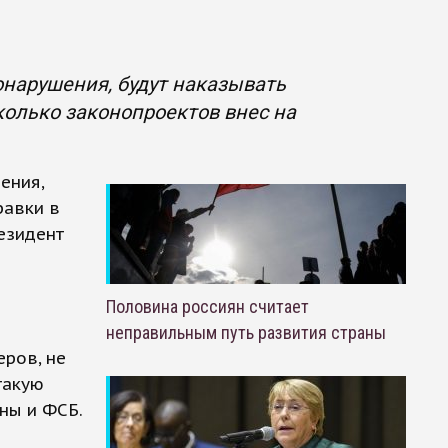
нарушения, будут наказывать
колько законопроектов внес на
ения,
равки в
езидент
м
Половина россиян считает
неправильным путь развития страны
ров, не
такую
ны и ФСБ.