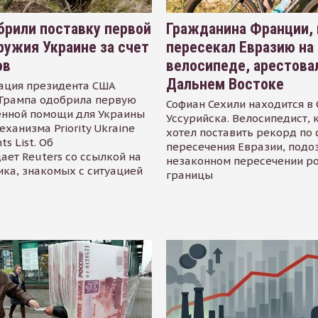
рили поставку первой
Гражданина Франции,
ружия Украине за счет
пересекал Евразию на
ов
велосипеде, арестова
Дальнем Востоке
ация президента США
Трампа одобрила первую
Софиан Сехили находится в
енной помощи для Украины
Уссурийска. Велосипедист,
еханизма Priority Ukraine
хотел поставить рекорд по 
s List. Об
пересечения Евразии, подо
ает Reuters со ссылкой на
незаконном пересечении р
ика, знакомых с ситуацией
границы