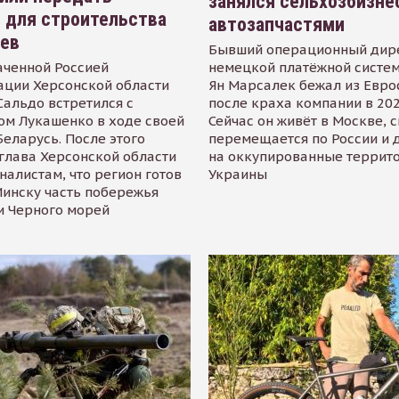
занялся сельхозбизне
 для строительства
автозапчастями
иев
Бывший операционный дир
аченной Россией
немецкой платёжной систем
ации Херсонской области
Ян Марсалек бежал из Евр
альдо встретился с
после краха компании в 202
ом Лукашенко в ходе своей
Сейчас он живёт в Москве, 
Беларусь. После этого
перемещается по России и 
глава Херсонской области
на оккупированные террит
налистам, что регион готов
Украины
инску часть побережья
и Черного морей