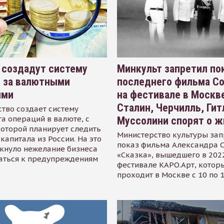
 создадут систему
Минкульт запретил по
я за валютными
последнего фильма С
ями
на фестивале в Москве
Сталин, Черчилль, Гит
тво создает систему
а операций в валюте, с
Муссолини спорят о ж
оторой планирует следить
Министерство культуры зап
капитала из России. На это
показ фильма Александра 
кнуло нежелание бизнеса
«Сказка», вышедшего в 2022
аться к предупреждениям
фестивале КАРО.Арт, котор
проходит в Москве с 10 по 