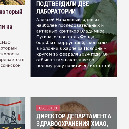
ПОДТВЕРДИЛИ ДВЕ
ЛАБОРАТОРИИ
 который
Алексей Навальный, один из
наиболее последовательных и
ли на
активных критиков Владимира
Путина, основатель Фонда
 СИЗО
борьбы с коррупцией, скончался
 который
в колонии в Харпе за Полярным
скорости
кругом 16 февраля 2024 года. Он
зревается в
отбывал там наказание по
оссийской
целому ряду политических статей
ОБЩЕСТВО
ДИРЕКТОР ДЕПАРТАМЕНТА
ЗДРАВООХРАНЕНИЯ ХМАО,