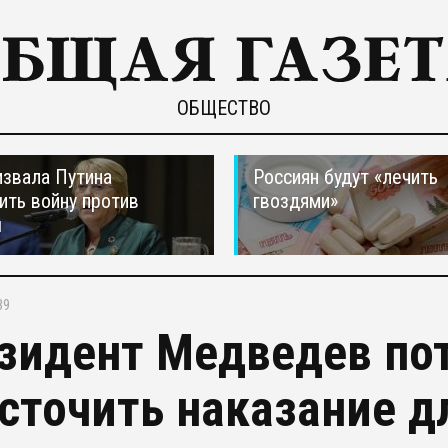
ОБЩЕСТВО
звала Путина
Россиян будут «лечить
ить войну против
гвоздями»
ы
39
зидент Медведев по
сточить наказание д