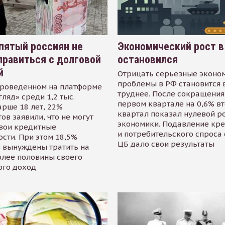
пятый россиян не
Экономический рост в
равиться с долговой
остановился
й
Отрицать серьезные эконо
проблемы в РФ становится 
проведенном на платформе
труднее. После сокращения
гляд» среди 1,2 тыс.
первом квартале на 0,6% в
арше 18 лет, 22%
квартал показал нулевой р
ов заявили, что не могут
экономики. Подавление кр
свои кредитные
и потребительского спроса
сти. При этом 18,5%
ЦБ дало свои результаты
 вынуждены тратить на
олее половины своего
ого доход