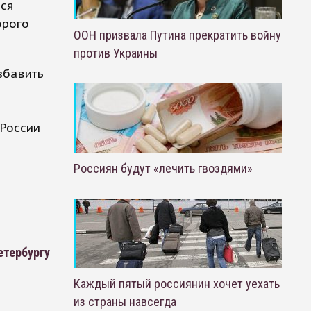
ься
орого
ООН призвала Путина прекратить войну
против Украины
збавить
 России
Россиян будут «лечить гвоздями»
етербургу
Каждый пятый россиянин хочет уехать
из страны навсегда