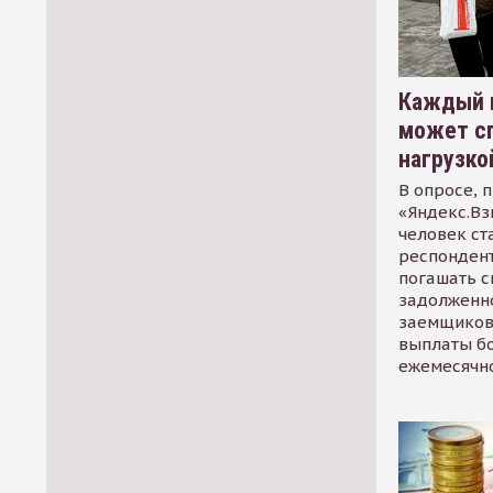
Каждый 
может сп
нагрузко
В опросе, 
«Яндекс.Вз
человек ст
респондент
погашать 
задолженно
заемщиков
выплаты б
ежемесячн