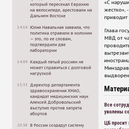
«С наруши
который пересекал Евразию
жестко», 
на велосипеде, арестовали на
Дальнем Востоке
приводит
14:16
Юлия Навальная заявила, что
Глава гос
политика отравили в колонии
МВД от ча
— это, по ее словам,
подтвердили две
проводит
лаборатории
вытрезвит
иностранц
14:09
Каждый пятый россиян не
Минздравс
может справиться с долговой
нагрузкой
выдворени
15:33
Директор департамента
Матери
здравоохранения ХМАО,
кандидат медицинских наук
Алексей Добровольский
Все сотру
выступил против запрета
уволены с
абортов
ЦБ просит 
20:58
В России создадут систему