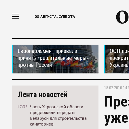
08 АВГУСТА, СУББОТА
Европарламент призвали
ООН при
принять «решительные меры»
прекрат
против России
Украин
18.02.2010 14:
Лента новостей
Пре
17:35
Часть Херсонской области
уже
предложили передать
Беларуси для строительства
санаториев