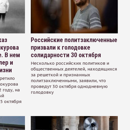
каз
Российские политзаключенные
окурова
призвали к голодовке
. В нем
солидарности 30 октября
лер и
Несколько российских политиков и
общественных деятелей, находящихся
изни
за решеткой и признанных
ретило
политзаключенными, заявили, что
Сокурова
проведут 30 октября однодневную
 году, на
голодовку
ый
15 октября