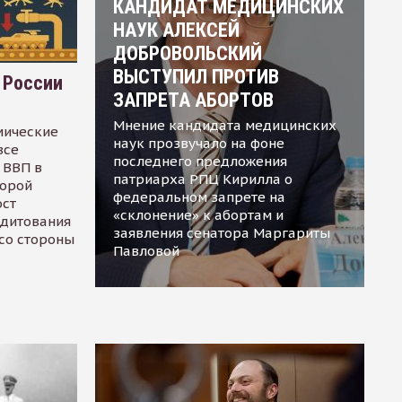
КАНДИДАТ МЕДИЦИНСКИХ
НАУК АЛЕКСЕЙ
ДОБРОВОЛЬСКИЙ
ВЫСТУПИЛ ПРОТИВ
 России
ЗАПРЕТА АБОРТОВ
Мнение кандидата медицинских
мические
наук прозвучало на фоне
все
последнего предложения
 ВВП в
патриарха РПЦ Кирилла о
торой
федеральном запрете на
ост
«склонение» к абортам и
едитования
заявления сенатора Маргариты
 со стороны
Павловой