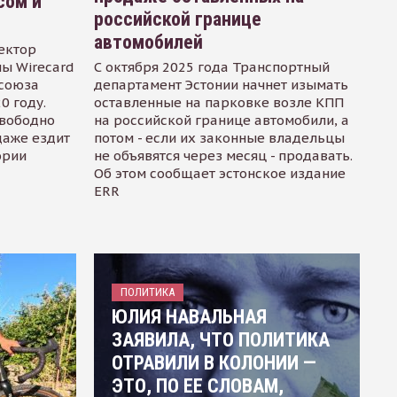
сом и
российской границе
автомобилей
ектор
ы Wirecard
С октября 2025 года Транспортный
осоюза
департамент Эстонии начнет изымать
0 году.
оставленные на парковке возле КПП
свободно
на российской границе автомобили, а
даже ездит
потом - если их законные владельцы
ории
не объявятся через месяц - продавать.
Об этом сообщает эстонское издание
ERR
ПОЛИТИКА
ЮЛИЯ НАВАЛЬНАЯ
ЗАЯВИЛА, ЧТО ПОЛИТИКА
ОТРАВИЛИ В КОЛОНИИ —
ЭТО, ПО ЕЕ СЛОВАМ,