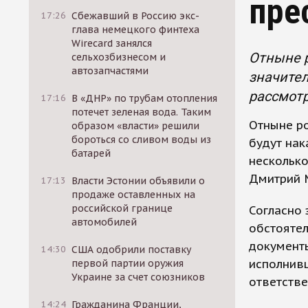
пре
17:26
Сбежавший в Россию экс-
глава немецкого финтеха
Wirecard занялся
Отныне 
сельхозбизнесом и
автозапчастями
значител
рассмот
17:16
В «ДНР» по трубам отопления
потечет зеленая вода. Таким
Отныне р
образом «власти» решили
бороться со сливом воды из
будут нак
батарей
несколько
Дмитрий 
17:13
Власти Эстонии объявили о
продаже оставленных на
российской границе
Согласно 
автомобилей
обстоятел
документы
14:30
США одобрили поставку
исполнивш
первой партии оружия
Украине за счет союзников
ответстве
14:24
Гражданина Франции,