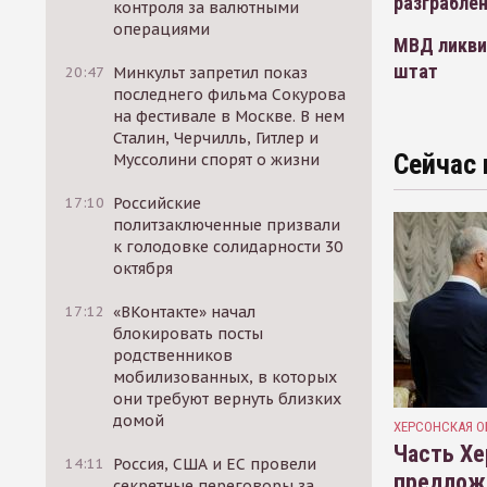
разграблен
контроля за валютными
операциями
МВД ликви
штат
20:47
Минкульт запретил показ
последнего фильма Сокурова
на фестивале в Москве. В нем
Сталин, Черчилль, Гитлер и
Сейчас 
Муссолини спорят о жизни
17:10
Российские
политзаключенные призвали
к голодовке солидарности 30
октября
17:12
«ВКонтакте» начал
блокировать посты
родственников
мобилизованных, в которых
они требуют вернуть близких
домой
ХЕРСОНСКАЯ О
Часть Хе
14:11
Россия, США и ЕС провели
предлож
секретные переговоры за