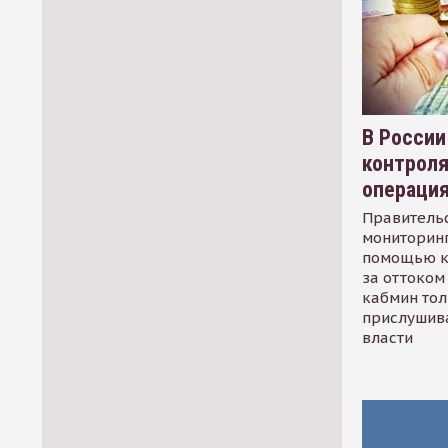
В России
контрол
операци
Правительс
мониторинг
помощью к
за оттоком 
кабмин тол
прислушив
власти