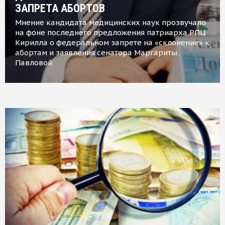
ЗАПРЕТА АБОРТОВ
Мнение кандидата медицинских наук прозвучало
на фоне последнего предложения патриарха РПЦ
Кирилла о федеральном запрете на «склонение» к
абортам и заявления сенатора Маргариты
Павловой