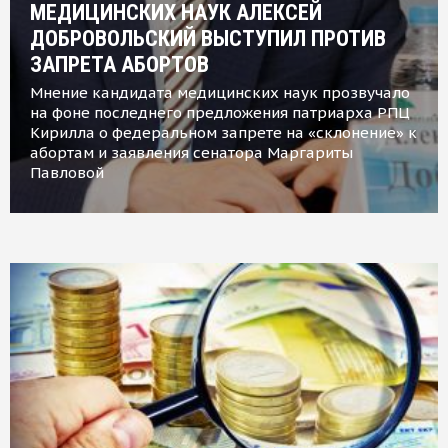
МЕДИЦИНСКИХ НАУК АЛЕКСЕЙ
ДОБРОВОЛЬСКИЙ ВЫСТУПИЛ ПРОТИВ
ЗАПРЕТА АБОРТОВ
Мнение кандидата медицинских наук прозвучало
на фоне последнего предложения патриарха РПЦ
Кирилла о федеральном запрете на «склонение» к
абортам и заявления сенатора Маргариты
Павловой