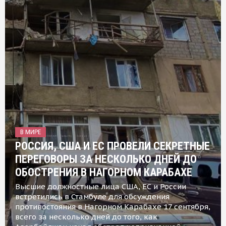
В МИРЕ
РОССИЯ, США И ЕС ПРОВЕЛИ СЕКРЕТНЫЕ
ПЕРЕГОВОРЫ ЗА НЕСКОЛЬКО ДНЕЙ ДО
ОБОСТРЕНИЯ В НАГОРНОМ КАРАБАХЕ
Высшие должностные лица США, ЕС и России
встретились в Стамбуле для обсуждения
противостояния в Нагорном Карабахе 17 сентября,
всего за несколько дней до того, как