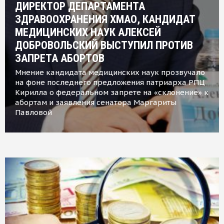
ДИРЕКТОР ДЕПАРТАМЕНТА
ЗДРАВООХРАНЕНИЯ ХМАО, КАНДИДАТ
МЕДИЦИНСКИХ НАУК АЛЕКСЕЙ
ДОБРОВОЛЬСКИЙ ВЫСТУПИЛ ПРОТИВ
ЗАПРЕТА АБОРТОВ
Мнение кандидата медицинских наук прозвучало
на фоне последнего предложения патриарха РПЦ
Кирилла о федеральном запрете на «склонение» к
абортам и заявления сенатора Маргариты
Павловой