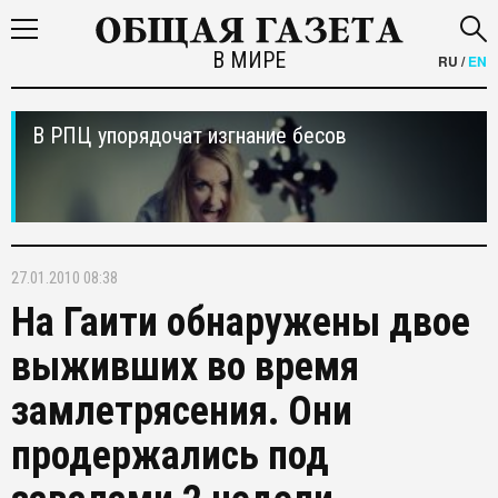
В МИРЕ
RU
/
EN
В РПЦ упорядочат изгнание бесов
27.01.2010 08:38
На Гаити обнаружены двое
выживших во время
замлетрясения. Они
продержались под