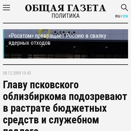
ПОЛИТИКА
RU
/
EN
«Росатом» превращает Россию в свалку
ядерных отходов
08.12.2009 10:43
Главу псковского
облизбиркома подозревают
в растрате бюджетных
средств и служебном