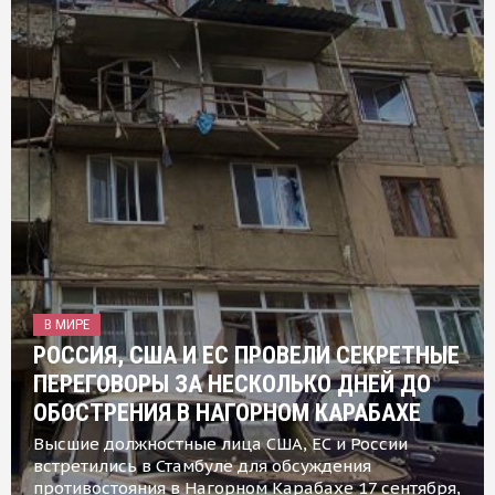
В МИРЕ
РОССИЯ, США И ЕС ПРОВЕЛИ СЕКРЕТНЫЕ
ПЕРЕГОВОРЫ ЗА НЕСКОЛЬКО ДНЕЙ ДО
ОБОСТРЕНИЯ В НАГОРНОМ КАРАБАХЕ
Высшие должностные лица США, ЕС и России
встретились в Стамбуле для обсуждения
противостояния в Нагорном Карабахе 17 сентября,