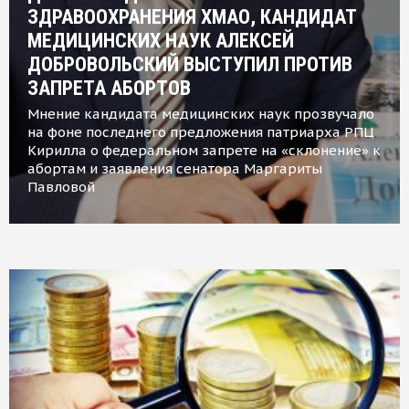
ЗДРАВООХРАНЕНИЯ ХМАО, КАНДИДАТ
МЕДИЦИНСКИХ НАУК АЛЕКСЕЙ
ДОБРОВОЛЬСКИЙ ВЫСТУПИЛ ПРОТИВ
ЗАПРЕТА АБОРТОВ
Мнение кандидата медицинских наук прозвучало
на фоне последнего предложения патриарха РПЦ
Кирилла о федеральном запрете на «склонение» к
абортам и заявления сенатора Маргариты
Павловой