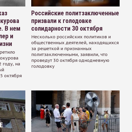
каз
Российские политзаключенные
окурова
призвали к голодовке
. В нем
солидарности 30 октября
лер и
Несколько российских политиков и
общественных деятелей, находящихся
изни
за решеткой и признанных
ретило
политзаключенными, заявили, что
Сокурова
проведут 30 октября однодневную
 году, на
голодовку
ый
15 октября
Е