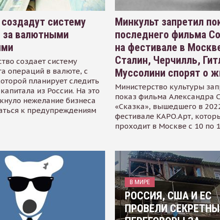
 создадут систему
Минкульт запретил по
я за валютными
последнего фильма С
ями
на фестивале в Москве
Сталин, Черчилль, Гит
тво создает систему
а операций в валюте, с
Муссолини спорят о ж
оторой планирует следить
Министерство культуры зап
капитала из России. На это
показ фильма Александра 
кнуло нежелание бизнеса
«Сказка», вышедшего в 2022
аться к предупреждениям
фестивале КАРО.Арт, котор
проходит в Москве с 10 по 
В МИРЕ
РОССИЯ, США И ЕС
ПРОВЕЛИ СЕКРЕТНЫ