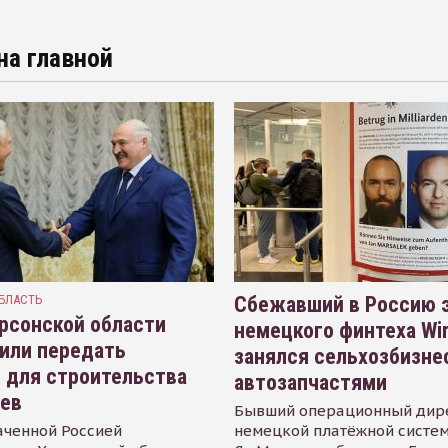
на главной
БЛАСТЬ
Сбежавший в Россию э
рсонской области
немецкого финтеха Wi
или передать
занялся сельхозбизне
 для строительства
автозапчастями
иев
Бывший операционный дир
аченной Россией
немецкой платёжной систем