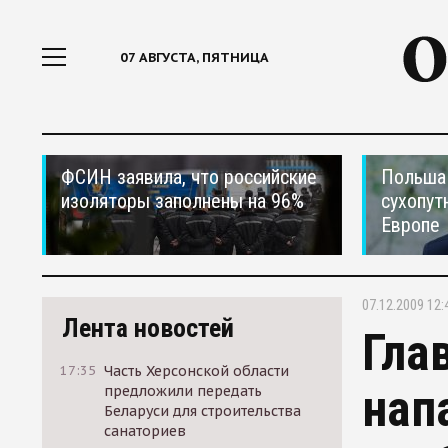
07 АВГУСТА, ПЯТНИЦА
ФСИН заявила, что российские
Польша 
изоляторы заполнены на 96%
сухопут
Европе
07.12.2009 12:
Лента новостей
Гла
17:35
Часть Херсонской области
нап
предложили передать
Беларуси для строительства
санаториев