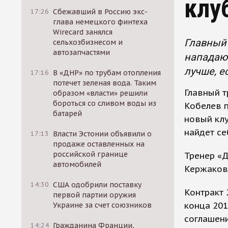
клу
17:26
Сбежавший в Россию экс-
глава немецкого финтеха
Wirecard занялся
Главный 
сельхозбизнесом и
автозапчастями
нападающ
лучше, е
17:16
В «ДНР» по трубам отопления
потечет зеленая вода. Таким
Главный 
образом «власти» решили
бороться со сливом воды из
Кобелев 
батарей
новый клу
найдет се
17:13
Власти Эстонии объявили о
продаже оставленных на
российской границе
Тренер «Д
автомобилей
Кержаковы
14:30
США одобрили поставку
Контракт 
первой партии оружия
конца 201
Украине за счет союзников
соглашени
14:24
Гражданина Франции,