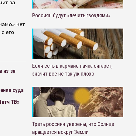
чит за
Россиян будут «лечить гвоздями»
намо» нет
 с его
Если есть в кармане пачка сигарет,
 из-за
значит все не так уж плохо
шения суда
Матч ТВ»
Треть россиян уверены, что Солнце
вращается вокруг Земли