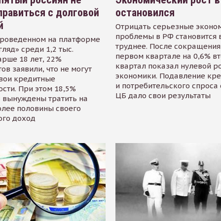
равиться с долговой
остановился
й
Отрицать серьезные эконо
проблемы в РФ становится 
проведенном на платформе
труднее. После сокращения
гляд» среди 1,2 тыс.
первом квартале на 0,6% в
арше 18 лет, 22%
квартал показал нулевой р
ов заявили, что не могут
экономики. Подавление кр
свои кредитные
и потребительского спроса
сти. При этом 18,5%
ЦБ дало свои результаты
 вынуждены тратить на
олее половины своего
ого доход