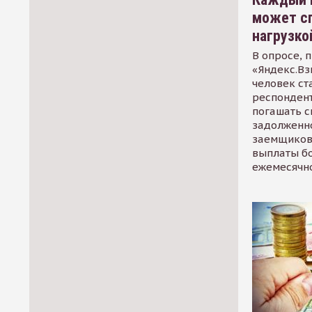
может сп
нагрузко
В опросе, 
«Яндекс.Вз
человек ст
респондент
погашать 
задолженно
заемщиков
выплаты б
ежемесячн