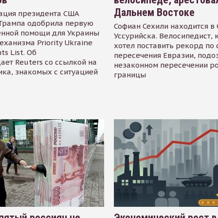
Дальнем Востоке
ация президента США
Трампа одобрила первую
Софиан Сехили находится в
енной помощи для Украины
Уссурийска. Велосипедист,
еханизма Priority Ukraine
хотел поставить рекорд по 
s List. Об
пересечения Евразии, подо
ает Reuters со ссылкой на
незаконном пересечении р
ика, знакомых с ситуацией
границы
пятый россиян не
Экономический рост в