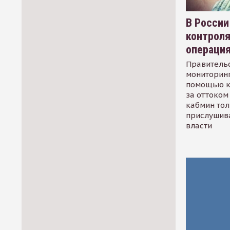
В России
контрол
операци
Правительс
мониторинг
помощью к
за оттоком 
кабмин тол
прислушив
власти