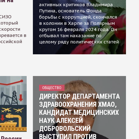
активных критиков Владимира
Путина, основатель Фонда
 СИЗО
борьбы с коррупцией, скончался
 который
в колонии в Харпе за Полярным
скорости
кругом 16 февраля 2024 года. Он
зревается в
отбывал там наказание по
оссийской
целому ряду политических статей
ОБЩЕСТВО
ДИРЕКТОР ДЕПАРТАМЕНТА
ЗДРАВООХРАНЕНИЯ ХМАО,
КАНДИДАТ МЕДИЦИНСКИХ
НАУК АЛЕКСЕЙ
ДОБРОВОЛЬСКИЙ
ВЫСТУПИЛ ПРОТИВ
 России