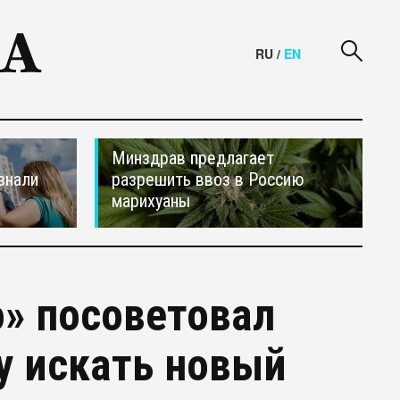
RU
/
EN
Минздрав предлагает
знали
разрешить ввоз в Россию
марихуаны
» посоветовал
 искать новый