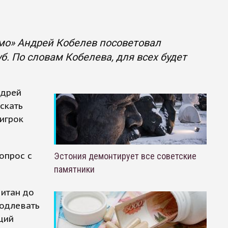
мо» Андрей Кобелев посоветовал
. По словам Кобелева, для всех будет
ндрей
скать
 игрок
опрос с
Эстония демонтирует все советские
памятники
читан до
родлевать
щий