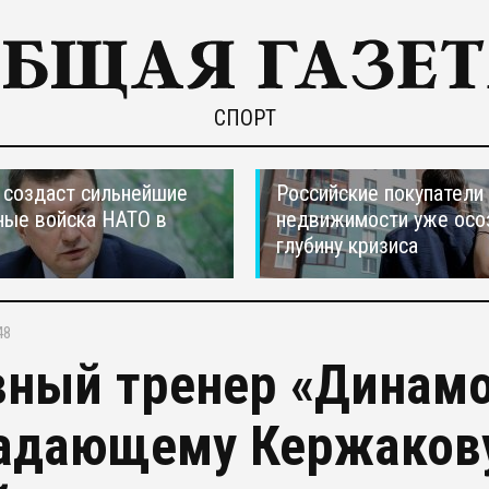
СПОРТ
создаст сильнейшие
Российские покупатели
ные войска НАТО в
недвижимости уже осо
глубину кризиса
48
вный тренер «Динамо
адающему Кержакову