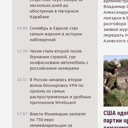
администр
несколько дней до
Владимир С
обострения в Нагорном
Александр
Карабахе
поездки в 
разговора 
16:09
Сентябрь в Европе стал
заявил жур
самым жарким в истории
передать М
наблюдений
Азовского 
12:39
Чехия стала второй после
Германии страной, где
конфисковали автомобиль с
российскими номерами
18:32
В России началась вторая
волна блокировок VPN по
одному из самых
распространенных и удобных
протоколов WireGuard
США одоб
17:07
Власти Финляндии заплатят
партии о
по 750 евро
землевладельцам за
союзник