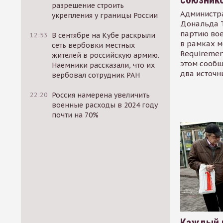
разрешение строить
Администр
укрепления у границы России
Дональда 
партию во
12:53
В сентябре на Кубе раскрыли
в рамках м
сеть вербовки местных
Requirement
жителей в российскую армию.
этом сообщ
Наемники рассказали, что их
два источн
вербовал сотрудник РАН
22:20
Россия намерена увеличить
военные расходы в 2024 году
почти на 70%
Каждый 