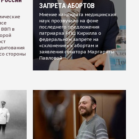
ЗАПРЕТА АБОРТОВ
Мнение кандидата медицинских
мические
наук прозвучало на фоне
все
последнего предложения
 ВВП в
патриарха РПЦ Кирилла о
торой
федеральном запрете на
ост
«склонение» к абортам и
едитования
заявления сенатора Маргариты
 со стороны
Павловой