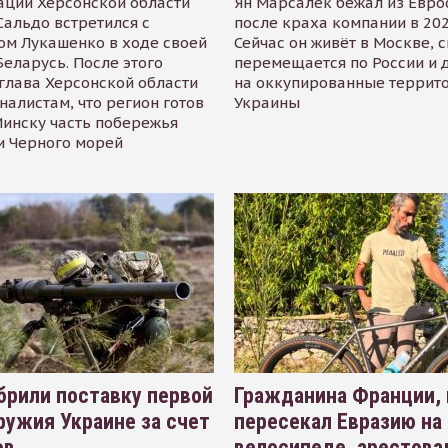
ации Херсонской области
Ян Марсалек бежал из Евр
альдо встретился с
после краха компании в 202
ом Лукашенко в ходе своей
Сейчас он живёт в Москве, 
Беларусь. После этого
перемещается по России и 
глава Херсонской области
на оккупированные террит
налистам, что регион готов
Украины
инску часть побережья
и Черного морей
рили поставку первой
Гражданина Франции,
ружия Украине за счет
пересекал Евразию на
ов
велосипеде, арестова