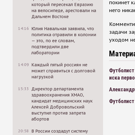
покинет к
который пересекал Евразию
него ника
на велосипеде, арестовали на
Дальнем Востоке
Комментир
14:16
Юлия Навальная заявила, что
задачи за
политика отравили в колонии
уходом не
— это, по ее словам,
подтвердили две
Матери
лаборатории
14:09
Каждый пятый россиян не
Футболист
может справиться с долговой
нагрузкой
иска перв
15:33
Директор департамента
Александру
здравоохранения ХМАО,
Футболист
кандидат медицинских наук
Алексей Добровольский
выступил против запрета
абортов
20:58
В России создадут систему