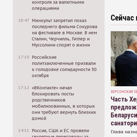
контроля за валютными
операциями
Сейчас 
20:47
Минкульт запретил показ
последнего фильма Сокурова
на фестивале в Москве. В нем
Сталин, Черчилль, Гитлер и
Муссолини спорят о жизни
17:10
Российские
политзаключенные призвали
к голодовке солидарности 30
октября
17:12
«ВКонтакте» начал
ХЕРСОНСКАЯ О
блокировать посты
Часть Хе
родственников
предлож
мобилизованных, в которых
они требуют вернуть близких
Беларуси
домой
санатор
14:11
Россия, США и ЕС провели
Глава назн
секретные переговоры за