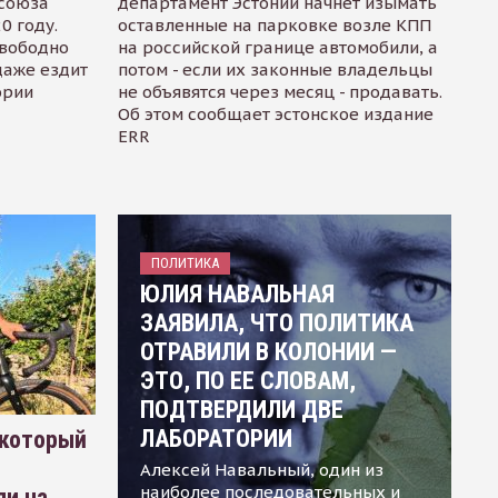
осоюза
департамент Эстонии начнет изымать
0 году.
оставленные на парковке возле КПП
свободно
на российской границе автомобили, а
даже ездит
потом - если их законные владельцы
ории
не объявятся через месяц - продавать.
Об этом сообщает эстонское издание
ERR
ПОЛИТИКА
ЮЛИЯ НАВАЛЬНАЯ
ЗАЯВИЛА, ЧТО ПОЛИТИКА
ОТРАВИЛИ В КОЛОНИИ —
ЭТО, ПО ЕЕ СЛОВАМ,
ПОДТВЕРДИЛИ ДВЕ
ЛАБОРАТОРИИ
 который
Алексей Навальный, один из
наиболее последовательных и
ли на