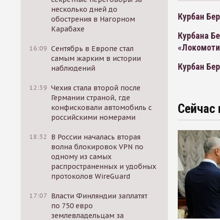
несколько дней до
Курбан Бер
обострения в Нагорном
Карабахе
Курбана Бе
«Локомоти
16:09
Сентябрь в Европе стал
самым жарким в истории
Курбан Бе
наблюдений
12:39
Чехия стала второй после
Германии страной, где
Сейчас 
конфисковали автомобиль с
российскими номерами
18:32
В России началась вторая
волна блокировок VPN по
одному из самых
распространенных и удобных
протоколов WireGuard
17:07
Власти Финляндии заплатят
по 750 евро
землевладельцам за