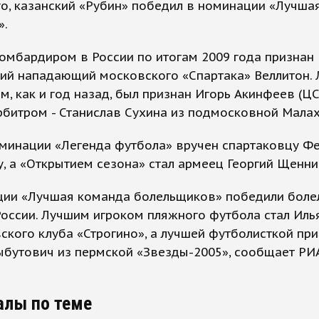
о, казанский «Рубин» победил в номинации «Лучша
».
омбардиром в России по итогам 2009 года признан
кий нападающий московского «Спартака» Веллитон.
м, как и год назад, был признан Игорь Акинфеев (ЦС
битром - Станислав Сухина из подмосковной Малах
оминации «Легенда футбола» вручен спартаковцу Ф
, а «Открытием сезона» стал армеец Георгий Щенни
ции «Лучшая команда болельщиков» победили боле
оссии. Лучшим игроком пляжного футбола стал Иль
ского клуба «Строгино», а лучшей футболисткой пр
ыбутович из пермской «Звезды-2005», сообщает РИ
алы по теме