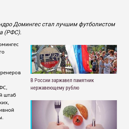
ндро Домингес стал лучшим футболистом
а (РФС).
омингес
го
тренеров
В России заржавел памятник
ФС,
нержавеющему рублю
ий штаб
ких,
тивной
ы.