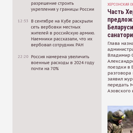
разрешение строить
ХЕРСОНСКАЯ О
укрепления у границы России
Часть Хе
предлож
12:53
В сентябре на Кубе раскрыли
Беларуси
сеть вербовки местных
жителей в российскую армию.
санатор
Наемники рассказали, что их
Глава назн
вербовал сотрудник РАН
администр
Владимир С
22:20
Россия намерена увеличить
Александр
военные расходы в 2024 году
поездки в 
почти на 70%
разговора 
заявил жур
передать М
Азовского 