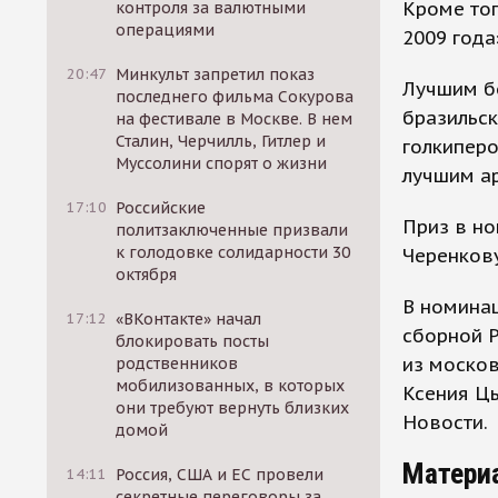
Кроме тог
контроля за валютными
операциями
2009 года
20:47
Минкульт запретил показ
Лучшим б
последнего фильма Сокурова
бразильс
на фестивале в Москве. В нем
Сталин, Черчилль, Гитлер и
голкиперо
Муссолини спорят о жизни
лучшим ар
17:10
Российские
Приз в н
политзаключенные призвали
к голодовке солидарности 30
Черенкову
октября
В номина
17:12
«ВКонтакте» начал
сборной Р
блокировать посты
из москов
родственников
мобилизованных, в которых
Ксения Ц
они требуют вернуть близких
Новости.
домой
Матери
14:11
Россия, США и ЕС провели
секретные переговоры за