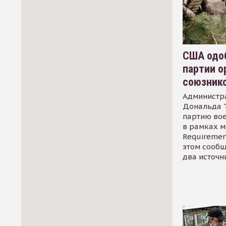
США одоб
партии о
союзник
Администр
Дональда 
партию во
в рамках м
Requirement
этом сообщ
два источн