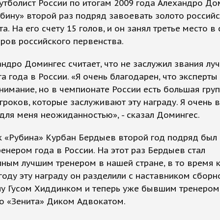
тболист России по итогам 2009 года Алехандро До
бину» второй раз подряд завоевать золото россий
а. На его счету 15 голов, и он занял третье место в
ров российского первенства.
ндро Домингес считает, что не заслужил звания лу
а года в России. «Я очень благодарен, что эксперты
нимание, но в чемпионате России есть большая гру
гроков, которые заслуживают эту награду. Я очень в
 для меня неожиданностью», - сказал Домингес.
 «Рубина» Курбан Бердыев второй год подряд был
енером года в России. На этот раз Бердыев стал
ным лучшим тренером в нашей стране, в то время к
оду эту награду он разделили с наставником сборн
лу Гусом Хиддинком и теперь уже бывшим тренером
о «Зенита» Диком Адвокатом.