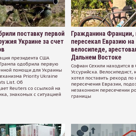
рили поставку первой
Гражданина Франции,
ружия Украине за счет
пересекал Евразию на
ов
велосипеде, арестова
Дальнем Востоке
ация президента США
Трампа одобрила первую
Софиан Сехили находится в
енной помощи для Украины
Уссурийска. Велосипедист,
еханизма Priority Ukraine
хотел поставить рекорд по 
s List. Об
пересечения Евразии, подо
ает Reuters со ссылкой на
незаконном пересечении р
ика, знакомых с ситуацией
границы