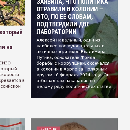
ЗАЯВИЛА, ЧТО ПОЛИТИКА
ОТРАВИЛИ В КОЛОНИИ —
ЭТО, ПО ЕЕ СЛОВАМ,
ПОДТВЕРДИЛИ ДВЕ
ЛАБОРАТОРИИ
 который
Алексей Навальный, один из
наиболее последовательных и
ли на
активных критиков Владимира
Путина, основатель Фонда
 СИЗО
борьбы с коррупцией, скончался
 который
в колонии в Харпе за Полярным
скорости
кругом 16 февраля 2024 года. Он
зревается в
отбывал там наказание по
оссийской
целому ряду политических статей
ОБЩЕСТВО