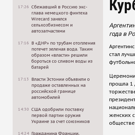
Кур
17:26
Сбежавший в Россию экс-
глава немецкого финтеха
Wirecard занялся
Аргенти
сельхозбизнесом и
автозапчастями
года в Р
17:16
В «ДНР» по трубам отопления
Аргентин
потечет зеленая вода. Таким
стал лучш
образом «власти» решили
бороться со сливом воды из
футбольно
батарей
Церемони
17:13
Власти Эстонии объявили о
прошла 1 
продаже оставленных на
торжеств
российской границе
автомобилей
президент
национал
14:30
США одобрили поставку
женских с
первой партии оружия
Украине за счет союзников
обществе
14:24
Гражданина Франции,