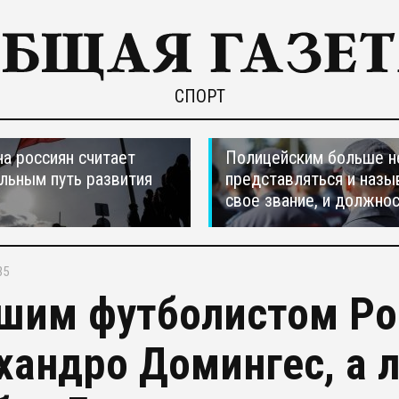
СПОРТ
а россиян считает
Полицейским больше н
льным путь развития
представляться и назы
свое звание, и должно
35
шим футболистом Ро
хандро Домингес, а 