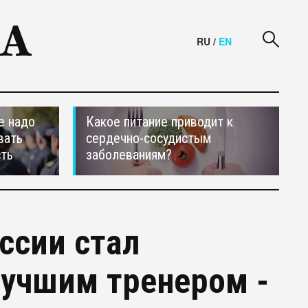
RU
/
EN
е надо
Какое питание приводит к
вать
сердечно-сосудистым
сть
заболеваниям?
ссии стал
лучшим тренером -