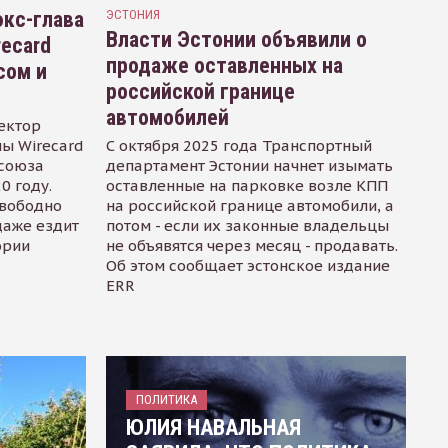
кс-глава
ЭСТОНИЯ
Власти Эстонии объявили о
recard
продаже оставленных на
сом и
российской границе
автомобилей
ектор
ы Wirecard
С октября 2025 года Транспортный
осоюза
департамент Эстонии начнет изымать
0 году.
оставленные на парковке возле КПП
свободно
на российской границе автомобили, а
даже ездит
потом - если их законные владельцы
ории
не объявятся через месяц - продавать.
Об этом сообщает эстонское издание
ERR
ПОЛИТИКА
ЮЛИЯ НАВАЛЬНАЯ