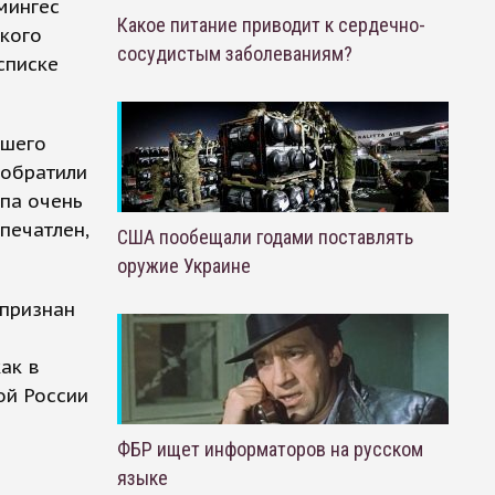
мингес
Какое питание приводит к сердечно-
ского
сосудистым заболеваниям?
 списке
чшего
 обратили
ппа очень
печатлен,
США пообещали годами поставлять
оружие Украине
 признан
ак в
ой России
ФБР ищет информаторов на русском
языке