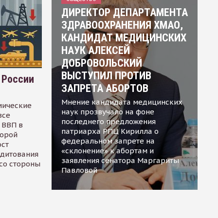
ДИРЕКТОР ДЕПАРТАМЕНТА
ЗДРАВООХРАНЕНИЯ ХМАО,
КАНДИДАТ МЕДИЦИНСКИХ
НАУК АЛЕКСЕЙ
ДОБРОВОЛЬСКИЙ
ВЫСТУПИЛ ПРОТИВ
 России
ЗАПРЕТА АБОРТОВ
Мнение кандидата медицинских
мические
наук прозвучало на фоне
все
последнего предложения
 ВВП в
патриарха РПЦ Кирилла о
торой
федеральном запрете на
ост
«склонение» к абортам и
едитования
заявления сенатора Маргариты
 со стороны
Павловой