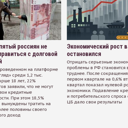
пятый россиян не
Экономический рост в
равиться с долговой
остановился
й
Отрицать серьезные эконо
проблемы в РФ становится 
проведенном на платформе
труднее. После сокращения
гляд» среди 1,2 тыс.
первом квартале на 0,6% в
арше 18 лет, 22%
квартал показал нулевой р
ов заявили, что не могут
экономики. Подавление кр
свои кредитные
и потребительского спроса
сти. При этом 18,5%
ЦБ дало свои результаты
 вынуждены тратить на
олее половины своего
ого доход