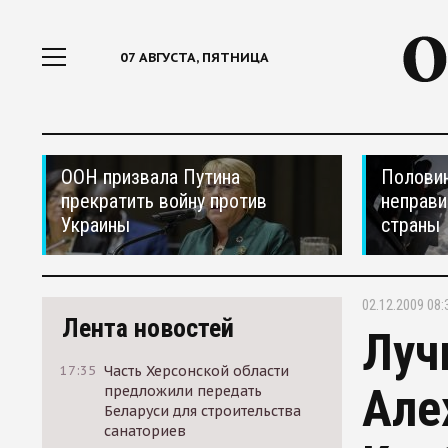
07 АВГУСТА, ПЯТНИЦА
ООН призвала Путина
Половин
прекратить войну против
неправи
Украины
страны
02.12.2009 08:
Лента новостей
Луч
17:35
Часть Херсонской области
Але
предложили передать
Беларуси для строительства
санаториев