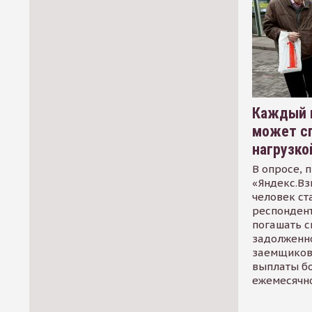
Каждый 
может сп
нагрузко
В опросе, 
«Яндекс.Вз
человек ст
респондент
погашать 
задолженно
заемщиков
выплаты б
ежемесячн