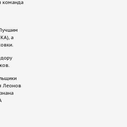
я команда
 Лучшим
КА), а
овки.
едору
ков.
льщики
я Леонов
изнана
А