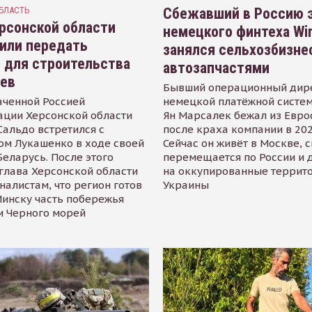
БЛАСТЬ
Сбежавший в Россию э
рсонской области
немецкого финтеха Wi
или передать
занялся сельхозбизне
 для строительства
автозапчастями
иев
Бывший операционный дир
аченной Россией
немецкой платёжной систем
ации Херсонской области
Ян Марсалек бежал из Евр
альдо встретился с
после краха компании в 202
ом Лукашенко в ходе своей
Сейчас он живёт в Москве, 
Беларусь. После этого
перемещается по России и 
глава Херсонской области
на оккупированные террит
налистам, что регион готов
Украины
инску часть побережья
и Черного морей