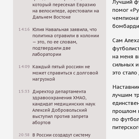
Лучший фу
который пересекал Евразию
помог «Ру
на велосипеде, арестовали на
Дальнем Востоке
чемпионат
бомбарди
14:16
Юлия Навальная заявила, что
политика отравили в колонии
Сам Алеха
— это, по ее словам,
футболист
подтвердили две
лаборатории
на меня в
сильных и
14:09
Каждый пятый россиян не
это стало
может справиться с долговой
нагрузкой
Наставник
15:33
Директор департамента
лучшим тр
здравоохранения ХМАО,
единствен
кандидат медицинских наук
Алексей Добровольский
прошлом г
выступил против запрета
по футбо
абортов
питерског
20:58
В России создадут систему