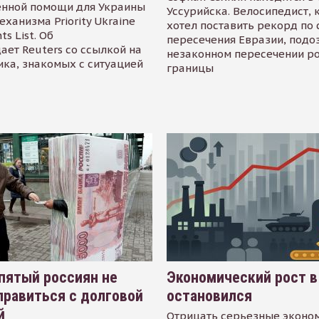
енной помощи для Украины
Уссурийска. Велосипедист,
еханизма Priority Ukraine
хотел поставить рекорд по 
s List. Об
пересечения Евразии, подо
ает Reuters со ссылкой на
незаконном пересечении р
ика, знакомых с ситуацией
границы
пятый россиян не
Экономический рост в
равиться с долговой
остановился
й
Отрицать серьезные эконо