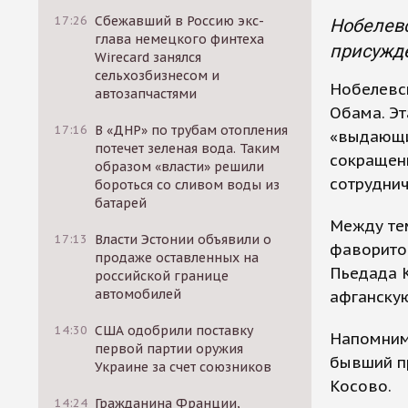
17:26
Сбежавший в Россию экс-
Нобелевс
глава немецкого финтеха
присужд
Wirecard занялся
сельхозбизнесом и
Нобелевс
автозапчастями
Обама. Эт
17:16
В «ДНР» по трубам отопления
«выдающи
потечет зеленая вода. Таким
сокращен
образом «власти» решили
сотрудни
бороться со сливом воды из
батарей
Между тем
17:13
Власти Эстонии объявили о
фаворитов
продаже оставленных на
Пьедада К
российской границе
автомобилей
афганску
14:30
США одобрили поставку
Напомним,
первой партии оружия
бывший п
Украине за счет союзников
Косово.
14:24
Гражданина Франции,