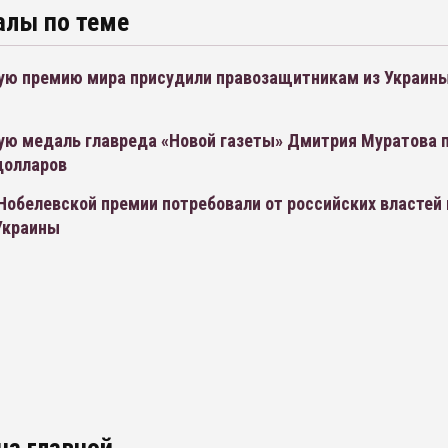
алы по теме
ую премию мира присудили правозащитникам из Украины
ую медаль главреда «Новой газеты» Дмитрия Муратова п
долларов
Нобелевской премии потребовали от российских властей
Украины