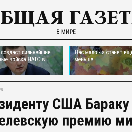
В МИРЕ
создаст сильнейшие
Нас мало - а станет ещ
ные войска НАТО в
меньше
28
зиденту США Бараку
елевскую премию м