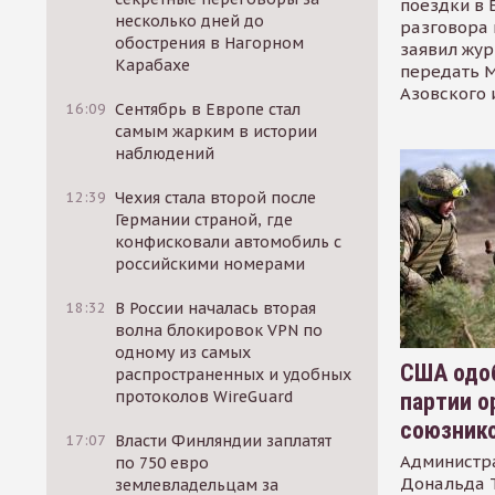
поездки в 
несколько дней до
разговора 
обострения в Нагорном
заявил жур
Карабахе
передать М
Азовского 
16:09
Сентябрь в Европе стал
самым жарким в истории
наблюдений
12:39
Чехия стала второй после
Германии страной, где
конфисковали автомобиль с
российскими номерами
18:32
В России началась вторая
волна блокировок VPN по
одному из самых
США одоб
распространенных и удобных
протоколов WireGuard
партии о
союзник
17:07
Власти Финляндии заплатят
Администр
по 750 евро
Дональда 
землевладельцам за