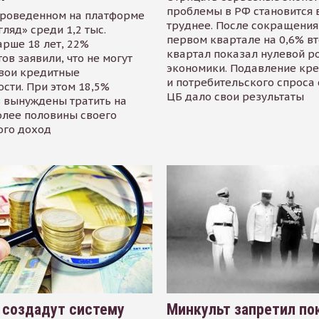
проблемы в РФ становится 
проведенном на платформе
труднее. После сокращения
гляд» среди 1,2 тыс.
первом квартале на 0,6% в
арше 18 лет, 22%
квартал показал нулевой р
ов заявили, что не могут
экономики. Подавление кр
свои кредитные
и потребительского спроса
сти. При этом 18,5%
ЦБ дало свои результаты
 вынуждены тратить на
олее половины своего
ого доход
 создадут систему
Минкульт запретил по