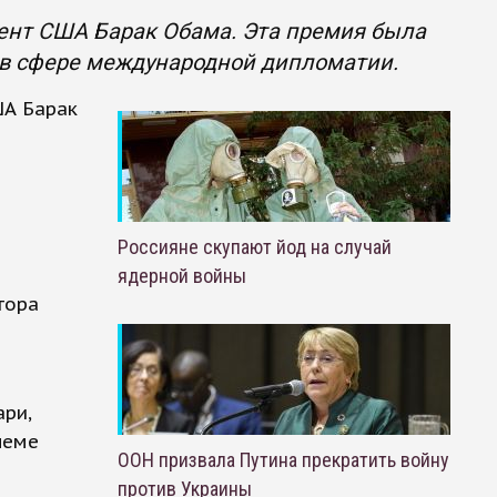
ент США Барак Обама. Эта премия была
 в сфере международной дипломатии.
ША Барак
а
Россияне скупают йод на случай
ядерной войны
тора
ри,
леме
ООН призвала Путина прекратить войну
против Украины