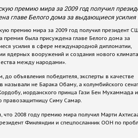
кую премию мира за 2009 год получил презид
ена главе Белого дома за выдающиеся усилия
кую премию мира за 2009 год получил президент С
а премия была присуждена главе Белого дома за
еся усилия в сфере международной дипломатии,
ии ядерных вооружений и создания нового климат
чества между народами».
, до объявления победителя, эксперты в качестве
 называли не Барака Обаму, а колумбийского сена
ордобу, иорданского принца Гази Бен Мухаммада и
ю правозащитницу Симу Самар.
 что 2008 году премию мира получил Марти Ахтисаа
резидент Финляндии и спецпосланник ООН по проб