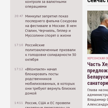
Сейчас 
контроля за валютными
операциями
20:47
Минкульт запретил показ
последнего фильма Сокурова
на фестивале в Москве. В нем
Сталин, Черчилль, Гитлер и
Муссолини спорят о жизни
17:10
Российские
политзаключенные призвали
к голодовке солидарности 30
ХЕРСОНСКАЯ О
октября
Часть Хе
17:12
«ВКонтакте» начал
предлож
блокировать посты
Беларуси
родственников
санатор
мобилизованных, в которых
они требуют вернуть близких
Глава назн
домой
администр
Владимир С
14:11
Россия, США и ЕС провели
Александр
секретные переговоры за