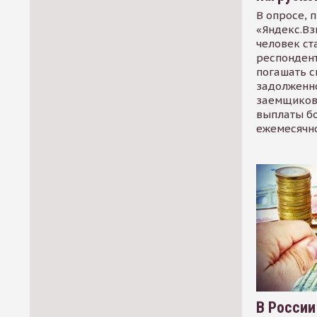
В опросе, 
«Яндекс.Вз
человек ст
респондент
погашать 
задолженно
заемщиков
выплаты б
ежемесячн
В России