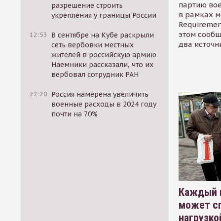
партию во
разрешение строить
в рамках м
укрепления у границы России
Requirement
этом сообщ
12:53
В сентябре на Кубе раскрыли
два источн
сеть вербовки местных
жителей в российскую армию.
Наемники рассказали, что их
вербовал сотрудник РАН
22:20
Россия намерена увеличить
военные расходы в 2024 году
почти на 70%
Каждый 
может сп
нагрузко