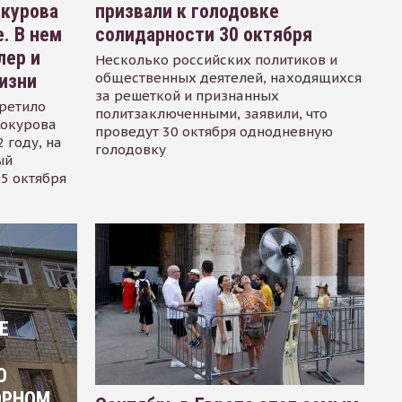
окурова
призвали к голодовке
. В нем
солидарности 30 октября
лер и
Несколько российских политиков и
общественных деятелей, находящихся
изни
за решеткой и признанных
ретило
политзаключенными, заявили, что
Сокурова
проведут 30 октября однодневную
 году, на
голодовку
ый
15 октября
Е
О
ОРНОМ