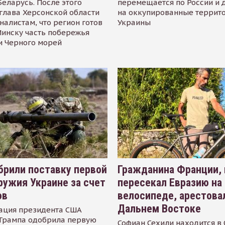
Беларусь. После этого
перемещается по России и 
глава Херсонской области
на оккупированные террит
налистам, что регион готов
Украины
инску часть побережья
и Черного морей
рили поставку первой
Гражданина Франции,
ружия Украине за счет
пересекал Евразию на
ов
велосипеде, арестова
Дальнем Востоке
ация президента США
Трампа одобрила первую
Софиан Сехили находится в