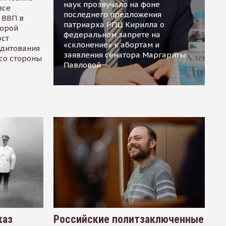
наук прозвучало на фоне
все
последнего предложения
 ВВП в
патриарха РПЦ Кирилла о
торой
федеральном запрете на
ост
«склонение» к абортам и
едитования
заявления сенатора Маргариты
 со стороны
Павловой
каз
Российские политзаключенные