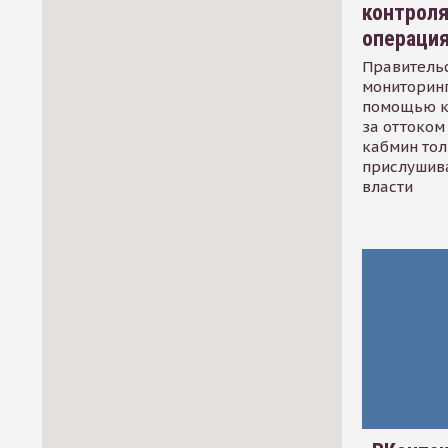
контрол
операци
Правительс
мониторинг
помощью к
за оттоком 
кабмин тол
прислушив
власти