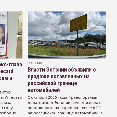
кс-глава
ЭСТОНИЯ
Власти Эстонии объявили о
recard
продаже оставленных на
сом и
российской границе
автомобилей
ектор
ы Wirecard
С октября 2025 года Транспортный
осоюза
департамент Эстонии начнет изымать
0 году.
оставленные на парковке возле КПП
свободно
на российской границе автомобили, а