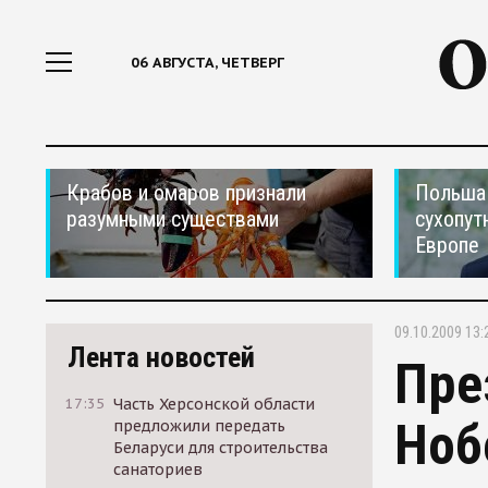
06 АВГУСТА, ЧЕТВЕРГ
Крабов и омаров признали
Польша 
разумными существами
сухопут
Европе
09.10.2009 13:
Лента новостей
Пре
17:35
Часть Херсонской области
Ноб
предложили передать
Беларуси для строительства
санаториев