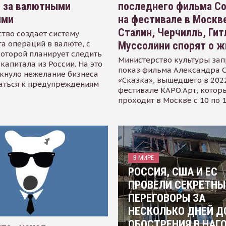
я за валютными
последнего фильма С
ями
на фестивале в Москве
Сталин, Черчилль, Гит
тво создает систему
а операций в валюте, с
Муссолини спорят о ж
оторой планирует следить
Министерство культуры зап
капитала из России. На это
показ фильма Александра 
кнуло нежелание бизнеса
«Сказка», вышедшего в 2022
аться к предупреждениям
фестивале КАРО.Арт, котор
проходит в Москве с 10 по 
В МИРЕ
РОССИЯ, США И ЕС
ПРОВЕЛИ СЕКРЕТНЫ
ПЕРЕГОВОРЫ ЗА
НЕСКОЛЬКО ДНЕЙ Д
ОБОСТРЕНИЯ В НАГ