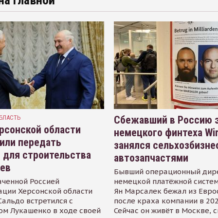
на главной
БЛАСТЬ
Сбежавший в Россию э
рсонской области
немецкого финтеха Wi
или передать
занялся сельхозбизне
 для строительства
автозапчастями
иев
Бывший операционный дир
аченной Россией
немецкой платёжной систем
ации Херсонской области
Ян Марсалек бежал из Евр
альдо встретился с
после краха компании в 202
ом Лукашенко в ходе своей
Сейчас он живёт в Москве, 