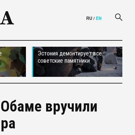
RU
/
EN
е
Эстония демонтирует все
советские памятники
 Обаме вручили
ира