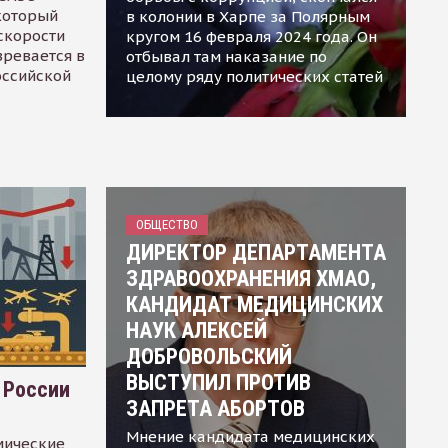
 который
в колонии в Харпе за Полярным
скорости
кругом 16 февраля 2024 года. Он
зревается в
отбывал там наказание по
оссийской
целому ряду политических статей
ОБЩЕСТВО
ДИРЕКТОР ДЕПАРТАМЕНТА
ЗДРАВООХРАНЕНИЯ ХМАО,
КАНДИДАТ МЕДИЦИНСКИХ
НАУК АЛЕКСЕЙ
ДОБРОВОЛЬСКИЙ
ВЫСТУПИЛ ПРОТИВ
 России
ЗАПРЕТА АБОРТОВ
Мнение кандидата медицинских
мические