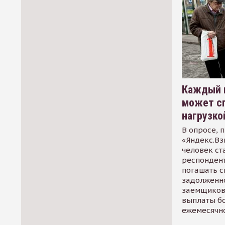
Каждый 
может сп
нагрузко
В опросе, 
«Яндекс.Вз
человек ст
респондент
погашать 
задолженно
заемщиков
выплаты б
ежемесячн