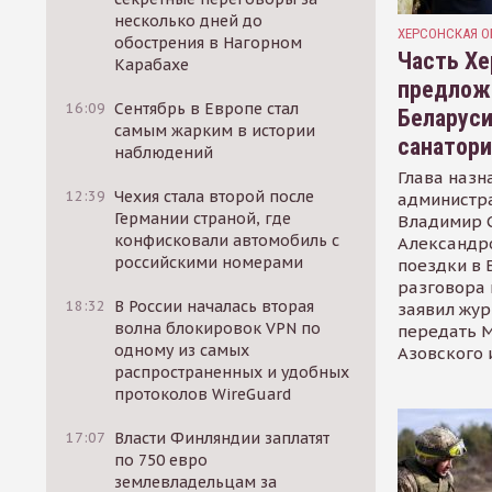
несколько дней до
ХЕРСОНСКАЯ О
обострения в Нагорном
Часть Хе
Карабахе
предлож
16:09
Сентябрь в Европе стал
Беларуси
самым жарким в истории
санатор
наблюдений
Глава назн
12:39
Чехия стала второй после
администр
Германии страной, где
Владимир С
конфисковали автомобиль с
Александр
российскими номерами
поездки в 
разговора 
18:32
В России началась вторая
заявил жур
волна блокировок VPN по
передать М
одному из самых
Азовского 
распространенных и удобных
протоколов WireGuard
17:07
Власти Финляндии заплатят
по 750 евро
землевладельцам за