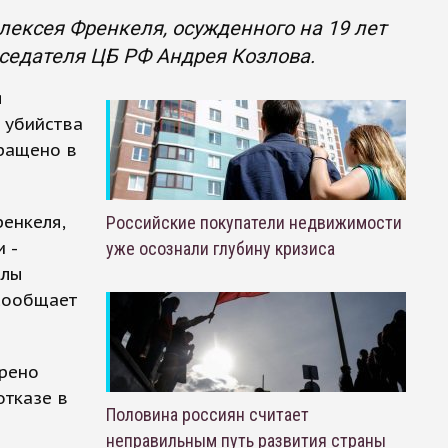
лексея Френкеля, осужденного на 19 лет
седателя ЦБ РФ Андрея Козлова.
я
 убийства
ращено в
енкеля,
Российские покупатели недвижимости
 -
уже осознали глубину кризиса
олы
 сообщает
трено
отказе в
Половина россиян считает
неправильным путь развития страны