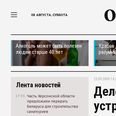
08 АВГУСТА, СУББОТА
Алкоголь может быть полезен
Крабов 
людям старше 40 лет
разумн
23.09.2009 14:
Лента новостей
Дел
17:35
Часть Херсонской области
уст
предложили передать
Беларуси для строительства
санаториев