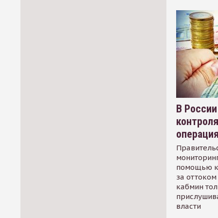
В России
контрол
операци
Правительс
мониторинг
помощью к
за оттоком 
кабмин тол
прислушив
власти