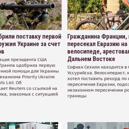
рили поставку первой
Гражданина Франции,
ружия Украине за счет
пересекал Евразию на
ов
велосипеде, арестова
Дальнем Востоке
ация президента США
Трампа одобрила первую
Софиан Сехили находится в
енной помощи для Украины
Уссурийска. Велосипедист,
еханизма Priority Ukraine
хотел поставить рекорд по 
s List. Об
пересечения Евразии, подо
ает Reuters со ссылкой на
незаконном пересечении р
ика, знакомых с ситуацией
границы