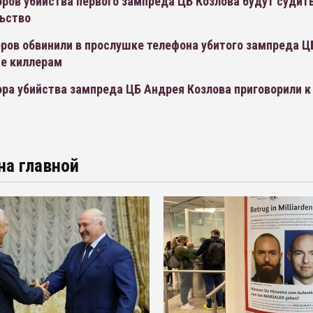
ров убийства первого зампреда ЦБ Козлова будут судить
ьство
ров обвинили в прослушке телефона убитого зампреда ЦБ
че киллерам
ра убийства зампреда ЦБ Андрея Козлова приговорили к
на главной