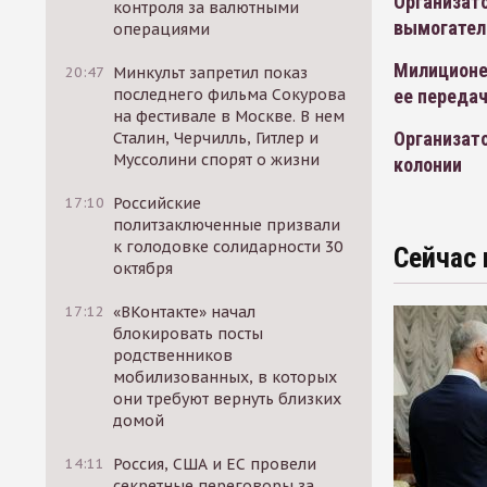
Организато
контроля за валютными
вымогател
операциями
Милиционе
20:47
Минкульт запретил показ
последнего фильма Сокурова
ее переда
на фестивале в Москве. В нем
Организато
Сталин, Черчилль, Гитлер и
Муссолини спорят о жизни
колонии
17:10
Российские
политзаключенные призвали
к голодовке солидарности 30
Сейчас 
октября
17:12
«ВКонтакте» начал
блокировать посты
родственников
мобилизованных, в которых
они требуют вернуть близких
домой
14:11
Россия, США и ЕС провели
секретные переговоры за