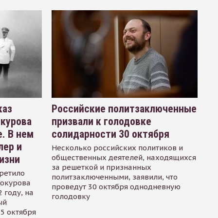
каз
Российские политзаключенные
окурова
призвали к голодовке
. В нем
солидарности 30 октября
лер и
Несколько российских политиков и
общественных деятелей, находящихся
изни
за решеткой и признанных
ретило
политзаключенными, заявили, что
Сокурова
проведут 30 октября однодневную
 году, на
голодовку
ый
15 октября