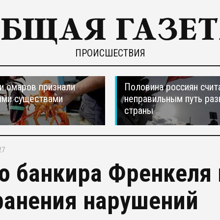
ПРОИСШЕСТВИЯ
и омаров признали
Половина россиян счит
ыми существами
неправильным путь раз
страны
27
о банкира Френкеля 
ранения нарушений