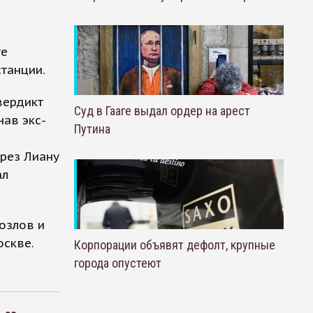
те
танции.
вердикт
Суд в Гааге выдал ордер на арест
нав экс-
Путина
ерез Лиану
ал
озлов и
оскве.
Корпорации объявят дефолт, крупные
города опустеют