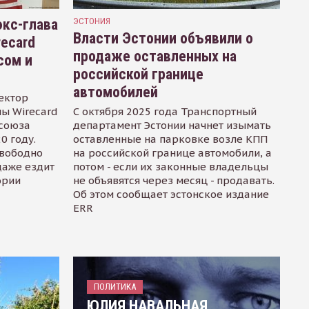
кс-глава
ЭСТОНИЯ
Власти Эстонии объявили о
recard
продаже оставленных на
сом и
российской границе
автомобилей
ектор
ы Wirecard
С октября 2025 года Транспортный
осоюза
департамент Эстонии начнет изымать
0 году.
оставленные на парковке возле КПП
свободно
на российской границе автомобили, а
даже ездит
потом - если их законные владельцы
ории
не объявятся через месяц - продавать.
Об этом сообщает эстонское издание
ERR
ПОЛИТИКА
ЮЛИЯ НАВАЛЬНАЯ