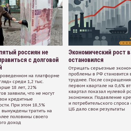
пятый россиян не
Экономический рост в
равиться с долговой
остановился
й
Отрицать серьезные эконо
проблемы в РФ становится 
проведенном на платформе
труднее. После сокращения
гляд» среди 1,2 тыс.
первом квартале на 0,6% в
арше 18 лет, 22%
квартал показал нулевой р
ов заявили, что не могут
экономики. Подавление кр
свои кредитные
и потребительского спроса
сти. При этом 18,5%
ЦБ дало свои результаты
 вынуждены тратить на
олее половины своего
ого доход