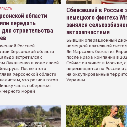
БЛАСТЬ
Сбежавший в Россию э
рсонской области
немецкого финтеха Wi
или передать
занялся сельхозбизне
 для строительства
автозапчастями
иев
Бывший операционный дир
аченной Россией
немецкой платёжной систем
ации Херсонской области
Ян Марсалек бежал из Евр
альдо встретился с
после краха компании в 202
ом Лукашенко в ходе своей
Сейчас он живёт в Москве, 
Беларусь. После этого
перемещается по России и 
глава Херсонской области
на оккупированные террит
налистам, что регион готов
Украины
инску часть побережья
и Черного морей