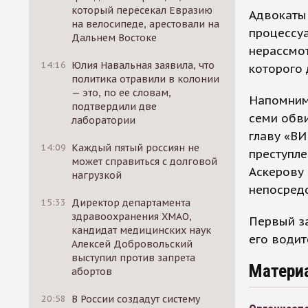
который пересекал Евразию
Адвокаты
на велосипеде, арестовали на
процессуа
Дальнем Востоке
нерассмот
14:16
Юлия Навальная заявила, что
которого 
политика отравили в колонии
— это, по ее словам,
Напомним
подтвердили две
семи обви
лаборатории
главу «ВИ
14:09
Каждый пятый россиян не
преступле
может справиться с долговой
Аскерову
нагрузкой
непосредс
15:33
Директор департамента
здравоохранения ХМАО,
Первый з
кандидат медицинских наук
его водит
Алексей Добровольский
выступил против запрета
Матери
абортов
20:58
В России создадут систему