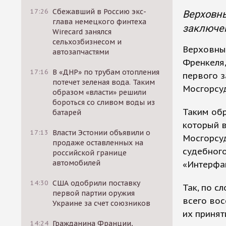
17:26
Сбежавший в Россию экс-
Верховны
глава немецкого финтеха
заключен
Wirecard занялся
сельхозбизнесом и
Верховный
автозапчастями
Френкеля,
17:16
В «ДНР» по трубам отопления
первого 
потечет зеленая вода. Таким
Мосгорсуд
образом «власти» решили
бороться со сливом воды из
Таким обр
батарей
который в
17:13
Власти Эстонии объявили о
Мосгорсуд
продаже оставленных на
судебного
российской границе
автомобилей
«Интерфа
14:30
США одобрили поставку
Так, по с
первой партии оружия
всего вос
Украине за счет союзников
их принят
14:24
Гражданина Франции,