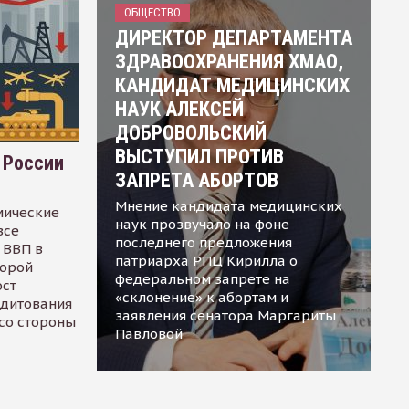
ОБЩЕСТВО
ДИРЕКТОР ДЕПАРТАМЕНТА
ЗДРАВООХРАНЕНИЯ ХМАО,
КАНДИДАТ МЕДИЦИНСКИХ
НАУК АЛЕКСЕЙ
ДОБРОВОЛЬСКИЙ
ВЫСТУПИЛ ПРОТИВ
 России
ЗАПРЕТА АБОРТОВ
Мнение кандидата медицинских
мические
наук прозвучало на фоне
все
последнего предложения
 ВВП в
патриарха РПЦ Кирилла о
торой
федеральном запрете на
ост
«склонение» к абортам и
едитования
заявления сенатора Маргариты
 со стороны
Павловой