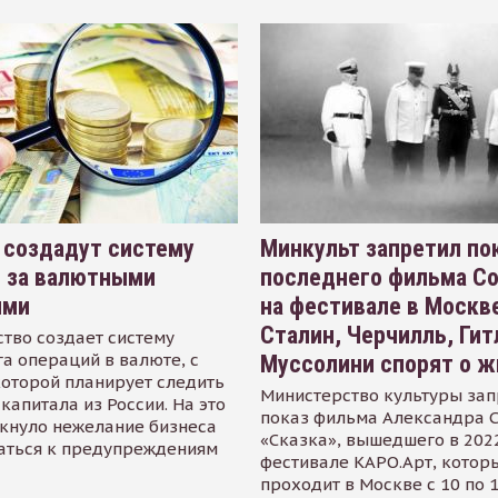
 создадут систему
Минкульт запретил по
я за валютными
последнего фильма С
ями
на фестивале в Москве
Сталин, Черчилль, Гит
тво создает систему
а операций в валюте, с
Муссолини спорят о ж
оторой планирует следить
Министерство культуры зап
капитала из России. На это
показ фильма Александра 
кнуло нежелание бизнеса
«Сказка», вышедшего в 2022
аться к предупреждениям
фестивале КАРО.Арт, котор
проходит в Москве с 10 по 