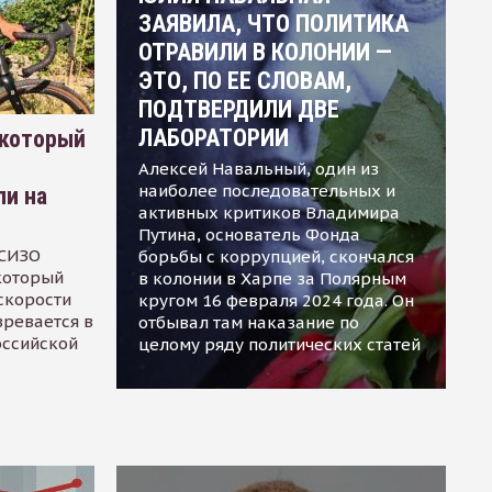
ЗАЯВИЛА, ЧТО ПОЛИТИКА
ОТРАВИЛИ В КОЛОНИИ —
ЭТО, ПО ЕЕ СЛОВАМ,
ПОДТВЕРДИЛИ ДВЕ
ЛАБОРАТОРИИ
 который
Алексей Навальный, один из
наиболее последовательных и
ли на
активных критиков Владимира
Путина, основатель Фонда
 СИЗО
борьбы с коррупцией, скончался
 который
в колонии в Харпе за Полярным
скорости
кругом 16 февраля 2024 года. Он
зревается в
отбывал там наказание по
оссийской
целому ряду политических статей