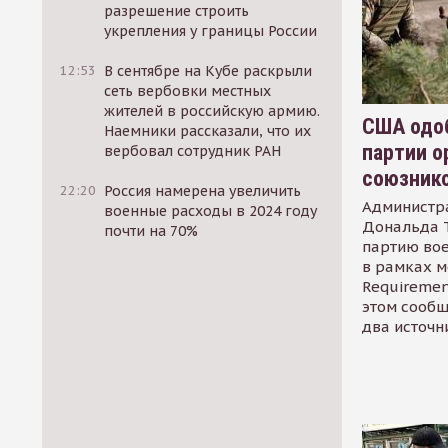
разрешение строить
укрепления у границы России
12:53
В сентябре на Кубе раскрыли
сеть вербовки местных
жителей в российскую армию.
США одоб
Наемники рассказали, что их
партии о
вербовал сотрудник РАН
союзник
22:20
Россия намерена увеличить
Администр
военные расходы в 2024 году
Дональда 
почти на 70%
партию во
в рамках м
Requirement
этом сообщ
два источн