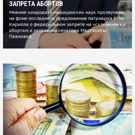
ЗАПРЕТА АБОРТОВ
Мнение кандидата медицинских наук прозвучало
на фоне последнего предложения патриарха РПЦ
Кирилла о федеральном запрете на «склонение» к
абортам и заявления сенатора Маргариты
Павловой