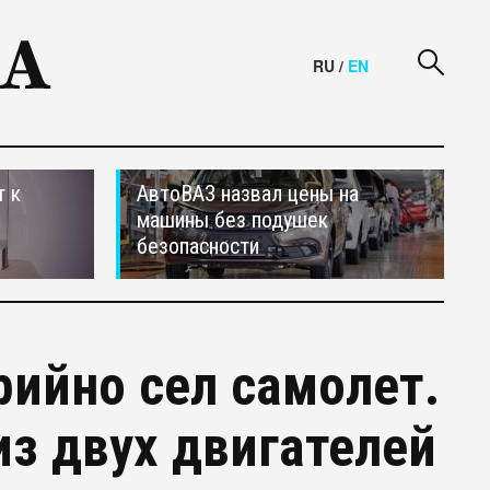
RU
/
EN
т к
АвтоВАЗ назвал цены на
машины без подушек
безопасности
рийно сел самолет.
из двух двигателей