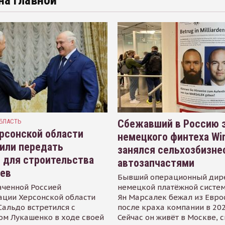
на главной
БЛАСТЬ
Сбежавший в Россию э
рсонской области
немецкого финтеха Wi
или передать
занялся сельхозбизне
 для строительства
автозапчастями
иев
Бывший операционный дир
аченной Россией
немецкой платёжной систем
ации Херсонской области
Ян Марсалек бежал из Евр
альдо встретился с
после краха компании в 202
ом Лукашенко в ходе своей
Сейчас он живёт в Москве, 