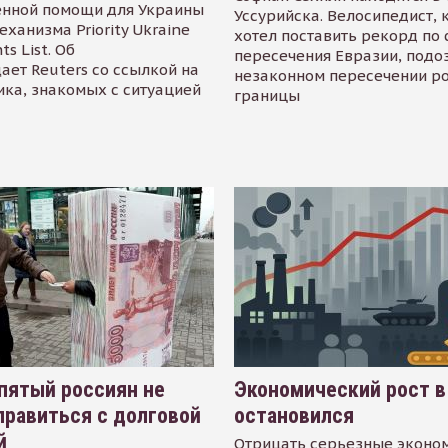
енной помощи для Украины
Уссурийска. Велосипедист,
еханизма Priority Ukraine
хотел поставить рекорд по 
s List. Об
пересечения Евразии, подо
ает Reuters со ссылкой на
незаконном пересечении р
ика, знакомых с ситуацией
границы
пятый россиян не
Экономический рост в
равиться с долговой
остановился
й
Отрицать серьезные эконо