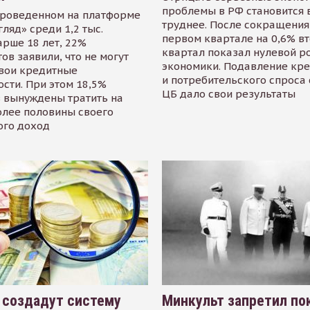
проблемы в РФ становится 
проведенном на платформе
труднее. После сокращения
гляд» среди 1,2 тыс.
первом квартале на 0,6% в
арше 18 лет, 22%
квартал показал нулевой р
ов заявили, что не могут
экономики. Подавление кр
свои кредитные
и потребительского спроса
сти. При этом 18,5%
ЦБ дало свои результаты
 вынуждены тратить на
олее половины своего
ого доход
 создадут систему
Минкульт запретил по