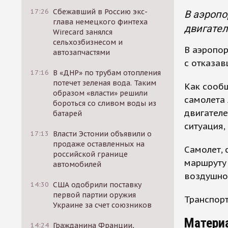
17:26
Сбежавший в Россию экс-
В аэропо
глава немецкого финтеха
двигател
Wirecard занялся
сельхозбизнесом и
В аэропор
автозапчастями
с отказав
17:16
В «ДНР» по трубам отопления
потечет зеленая вода. Таким
Как сообщ
образом «власти» решили
самолета 
бороться со сливом воды из
двигателе
батарей
ситуация,
17:13
Власти Эстонии объявили о
продаже оставленных на
Самолет, 
российской границе
маршруту 
автомобилей
воздушног
14:30
США одобрили поставку
первой партии оружия
Транспорт
Украине за счет союзников
Матери
14:24
Гражданина Франции,