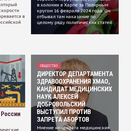
 который
в колонии в Харпе за Полярным
скорости
кругом 16 февраля 2024 года. Он
зревается в
отбывал там наказание по
оссийской
целому ряду политических статей
ОБЩЕСТВО
ДИРЕКТОР ДЕПАРТАМЕНТА
ЗДРАВООХРАНЕНИЯ ХМАО,
КАНДИДАТ МЕДИЦИНСКИХ
НАУК АЛЕКСЕЙ
ДОБРОВОЛЬСКИЙ
ВЫСТУПИЛ ПРОТИВ
 России
ЗАПРЕТА АБОРТОВ
Мнение кандидата медицинских
мические