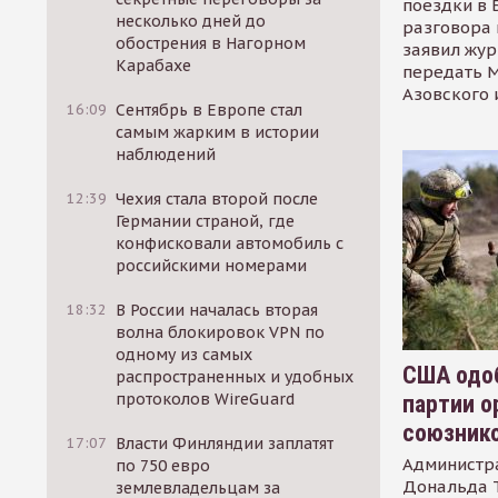
поездки в 
несколько дней до
разговора 
обострения в Нагорном
заявил жур
Карабахе
передать М
Азовского 
16:09
Сентябрь в Европе стал
самым жарким в истории
наблюдений
12:39
Чехия стала второй после
Германии страной, где
конфисковали автомобиль с
российскими номерами
18:32
В России началась вторая
волна блокировок VPN по
одному из самых
США одоб
распространенных и удобных
протоколов WireGuard
партии о
союзник
17:07
Власти Финляндии заплатят
Администр
по 750 евро
Дональда 
землевладельцам за