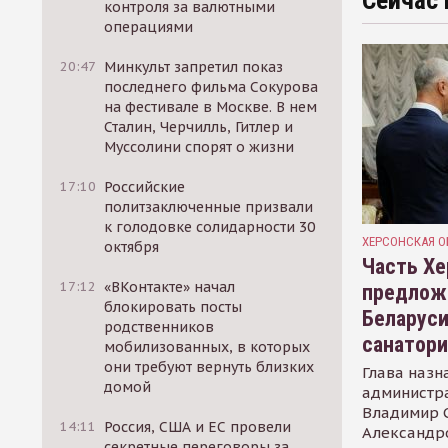
Сейчас 
контроля за валютными
операциями
20:47
Минкульт запретил показ
последнего фильма Сокурова
на фестивале в Москве. В нем
Сталин, Черчилль, Гитлер и
Муссолини спорят о жизни
17:10
Российские
политзаключенные призвали
к голодовке солидарности 30
ХЕРСОНСКАЯ О
октября
Часть Хе
17:12
«ВКонтакте» начал
предлож
блокировать посты
Беларуси
родственников
санатор
мобилизованных, в которых
они требуют вернуть близких
Глава назн
домой
администр
Владимир С
14:11
Россия, США и ЕС провели
Александр
секретные переговоры за