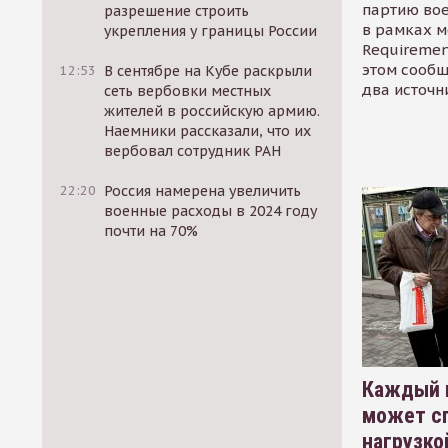
партию во
разрешение строить
в рамках м
укрепления у границы России
Requirement
этом сообщ
12:53
В сентябре на Кубе раскрыли
два источн
сеть вербовки местных
жителей в российскую армию.
Наемники рассказали, что их
вербовал сотрудник РАН
22:20
Россия намерена увеличить
военные расходы в 2024 году
почти на 70%
Каждый 
может сп
нагрузко