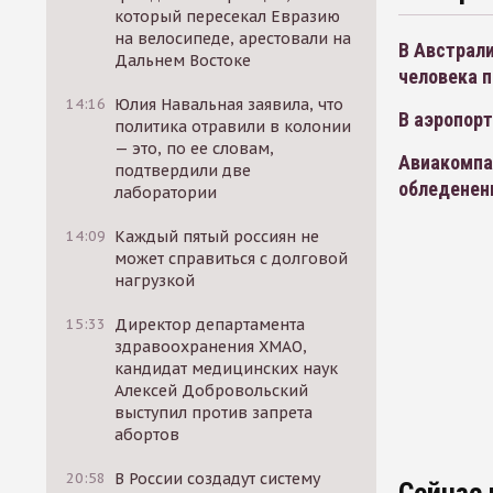
который пересекал Евразию
на велосипеде, арестовали на
В Австрали
Дальнем Востоке
человека п
14:16
Юлия Навальная заявила, что
В аэропор
политика отравили в колонии
— это, по ее словам,
Авиакомпан
подтвердили две
обледенен
лаборатории
14:09
Каждый пятый россиян не
может справиться с долговой
нагрузкой
15:33
Директор департамента
здравоохранения ХМАО,
кандидат медицинских наук
Алексей Добровольский
выступил против запрета
абортов
20:58
В России создадут систему