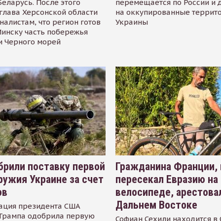
Беларусь. После этого
перемещается по России и 
глава Херсонской области
на оккупированные террит
налистам, что регион готов
Украины
инску часть побережья
и Черного морей
рили поставку первой
Гражданина Франции,
ружия Украине за счет
пересекал Евразию на
ов
велосипеде, арестова
Дальнем Востоке
ация президента США
Трампа одобрила первую
Софиан Сехили находится в