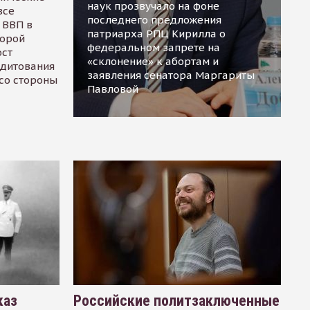
наук прозвучало на фоне
все
последнего предложения
 ВВП в
патриарха РПЦ Кирилла о
торой
федеральном запрете на
ост
«склонение» к абортам и
едитования
заявления сенатора Маргариты
 со стороны
Павловой
каз
Российские политзаключенные