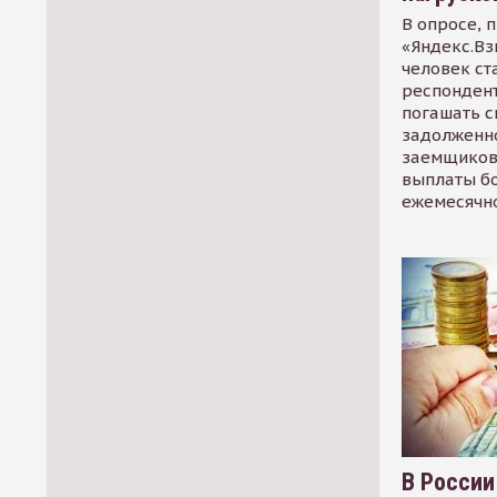
В опросе, 
«Яндекс.Вз
человек ст
респондент
погашать 
задолженно
заемщиков
выплаты б
ежемесячн
В России