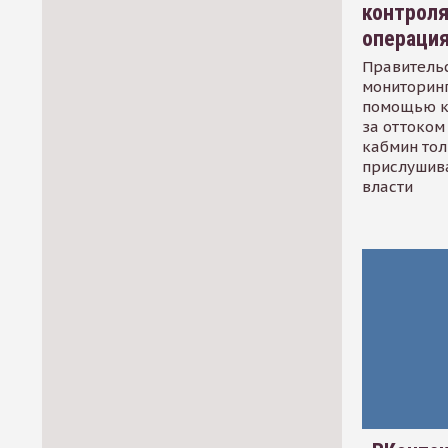
контрол
операци
Правительс
мониторинг
помощью к
за оттоком 
кабмин тол
прислушив
власти