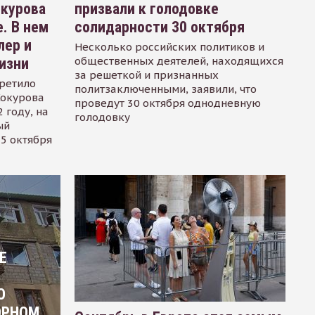
окурова
призвали к голодовке
. В нем
солидарности 30 октября
лер и
Несколько российских политиков и
общественных деятелей, находящихся
изни
за решеткой и признанных
ретило
политзаключенными, заявили, что
Сокурова
проведут 30 октября однодневную
 году, на
голодовку
ый
15 октября
Е
О
ОРНОМ