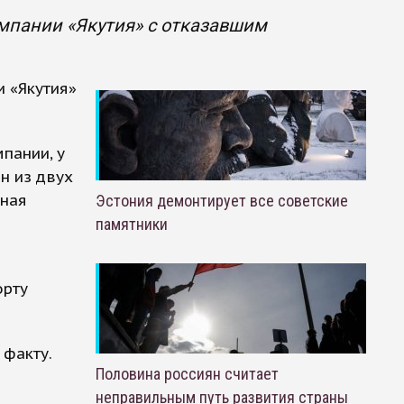
омпании «Якутия» с отказавшим
и «Якутия»
пании, у
н из двух
тная
Эстония демонтирует все советские
памятники
орту
 факту.
Половина россиян считает
неправильным путь развития страны