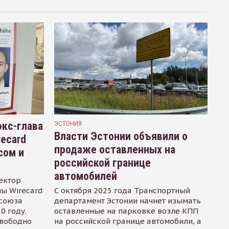
кс-глава
ЭСТОНИЯ
Власти Эстонии объявили о
recard
продаже оставленных на
сом и
российской границе
автомобилей
ектор
ы Wirecard
С октября 2025 года Транспортный
осоюза
департамент Эстонии начнет изымать
0 году.
оставленные на парковке возле КПП
свободно
на российской границе автомобили, а