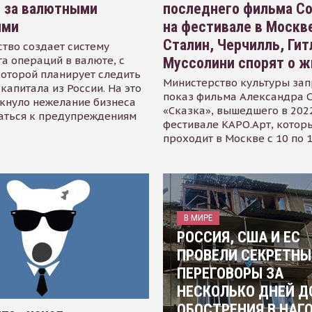
я за валютными
последнего фильма С
ями
на фестивале в Москве
Сталин, Черчилль, Гит
тво создает систему
а операций в валюте, с
Муссолини спорят о ж
оторой планирует следить
Министерство культуры зап
капитала из России. На это
показ фильма Александра 
кнуло нежелание бизнеса
«Сказка», вышедшего в 2022
аться к предупреждениям
фестивале КАРО.Арт, котор
проходит в Москве с 10 по 
В МИРЕ
РОССИЯ, США И ЕС
ПРОВЕЛИ СЕКРЕТНЫ
ПЕРЕГОВОРЫ ЗА
НЕСКОЛЬКО ДНЕЙ Д
ОБОСТРЕНИЯ В НАГ