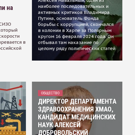
Алексей Навальный, один из
наиболее последовательных и
ли на
активных критиков Владимира
Путина, основатель Фонда
 СИЗО
борьбы с коррупцией, скончался
 который
в колонии в Харпе за Полярным
скорости
кругом 16 февраля 2024 года. Он
зревается в
отбывал там наказание по
оссийской
целому ряду политических статей
ОБЩЕСТВО
ДИРЕКТОР ДЕПАРТАМЕНТА
ЗДРАВООХРАНЕНИЯ ХМАО,
КАНДИДАТ МЕДИЦИНСКИХ
НАУК АЛЕКСЕЙ
ДОБРОВОЛЬСКИЙ