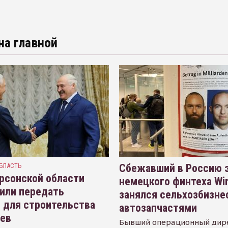
на главной
БЛАСТЬ
Сбежавший в Россию э
рсонской области
немецкого финтеха Wi
или передать
занялся сельхозбизне
 для строительства
автозапчастями
иев
Бывший операционный дир