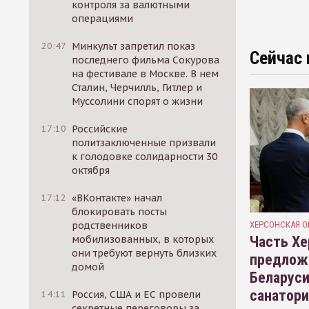
контроля за валютными
операциями
20:47
Минкульт запретил показ
Сейчас 
последнего фильма Сокурова
на фестивале в Москве. В нем
Сталин, Черчилль, Гитлер и
Муссолини спорят о жизни
17:10
Российские
политзаключенные призвали
к голодовке солидарности 30
октября
17:12
«ВКонтакте» начал
блокировать посты
ХЕРСОНСКАЯ О
родственников
Часть Хе
мобилизованных, в которых
они требуют вернуть близких
предлож
домой
Беларуси
санатор
14:11
Россия, США и ЕС провели
секретные переговоры за