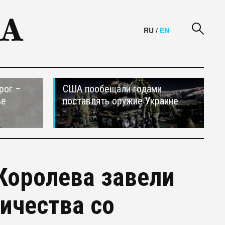
RU
/
EN
рог –
США пообещали годами
ье
поставлять оружие Украине
Королева завели
ничества со