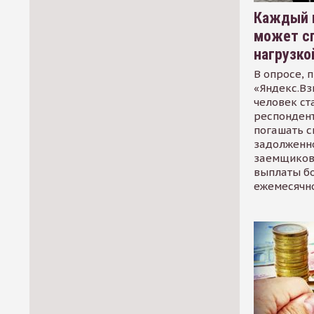
Каждый 
может сп
нагрузко
В опросе, 
«Яндекс.Вз
человек ст
респондент
погашать 
задолженно
заемщиков
выплаты б
ежемесячн