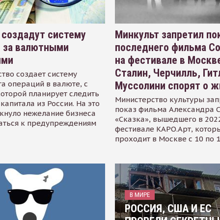
 создадут систему
Минкульт запретил по
я за валютными
последнего фильма С
ями
на фестивале в Москве
Сталин, Черчилль, Гит
тво создает систему
а операций в валюте, с
Муссолини спорят о ж
оторой планирует следить
Министерство культуры зап
капитала из России. На это
показ фильма Александра 
кнуло нежелание бизнеса
«Сказка», вышедшего в 2022
аться к предупреждениям
фестивале КАРО.Арт, котор
проходит в Москве с 10 по 
В МИРЕ
РОССИЯ, США И ЕС