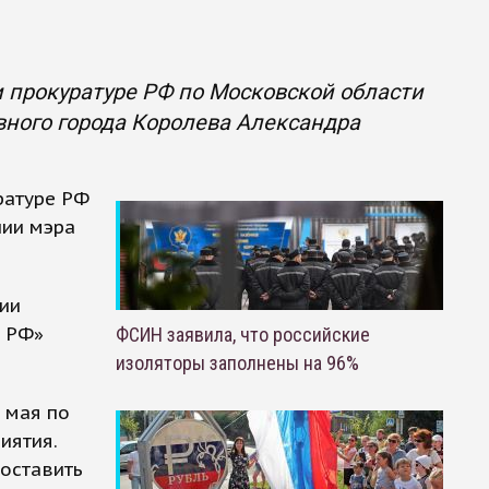
 прокуратуре РФ по Московской области
вного города Королева Александра
ратуре РФ
нии мэра
нии
е РФ»
ФСИН заявила, что российские
изоляторы заполнены на 96%
 мая по
иятия.
доставить