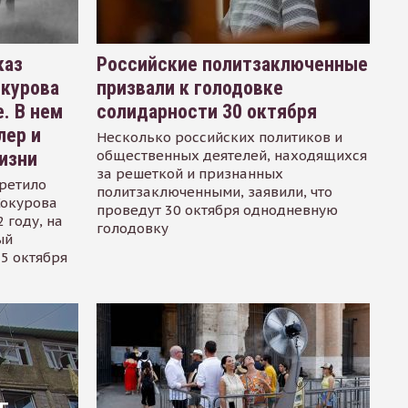
каз
Российские политзаключенные
окурова
призвали к голодовке
. В нем
солидарности 30 октября
лер и
Несколько российских политиков и
общественных деятелей, находящихся
изни
за решеткой и признанных
ретило
политзаключенными, заявили, что
Сокурова
проведут 30 октября однодневную
 году, на
голодовку
ый
15 октября