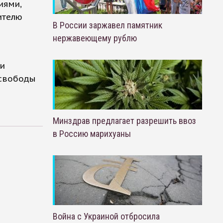
иями,
ителю
В России заржавел памятник
нержавеющему рублю
ли
 свободы
Минздрав предлагает разрешить ввоз
в Россию марихуаны
Война с Украиной отбросила