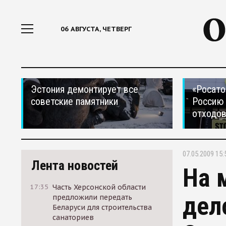
06 АВГУСТА, ЧЕТВЕРГ
Эстония демонтирует все
«Росато
советские памятники
Россию 
отходо
07.05.2009 15:
Лента новостей
На 
17:35
Часть Херсонской области
дел
предложили передать
Беларуси для строительства
санаториев