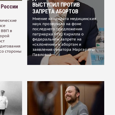
ВЫСТУПИЛ ПРОТИВ
 России
ЗАПРЕТА АБОРТОВ
Мнение кандидата медицинских
мические
наук прозвучало на фоне
все
последнего предложения
 ВВП в
патриарха РПЦ Кирилла о
торой
федеральном запрете на
ост
«склонение» к абортам и
едитования
заявления сенатора Маргариты
 со стороны
Павловой