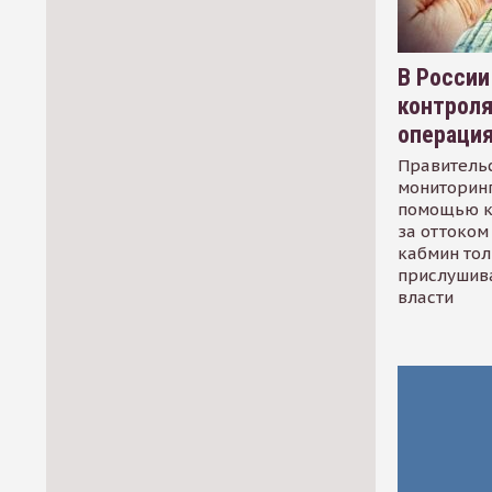
В России
контрол
операци
Правительс
мониторинг
помощью к
за оттоком 
кабмин тол
прислушив
власти