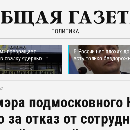
ПОЛИТИКА
м» превращает
В России нет плохих до
в свалку ядерных
есть только бездорож
в
52
мэра подмосковного 
о за отказ от сотруд