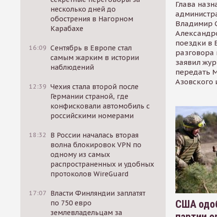
Глава назн
несколько дней до
администр
обострения в Нагорном
Владимир С
Карабахе
Александр
поездки в 
16:09
Сентябрь в Европе стал
разговора 
самым жарким в истории
заявил жур
наблюдений
передать М
Азовского 
12:39
Чехия стала второй после
Германии страной, где
конфисковали автомобиль с
российскими номерами
18:32
В России началась вторая
волна блокировок VPN по
одному из самых
распространенных и удобных
протоколов WireGuard
17:07
Власти Финляндии заплатят
США одоб
по 750 евро
землевладельцам за
партии о