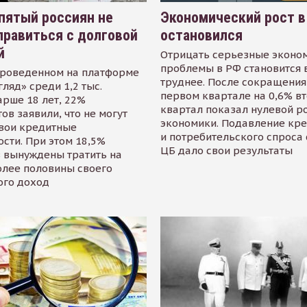
пятый россиян не
Экономический рост в
равиться с долговой
остановился
й
Отрицать серьезные эконо
проблемы в РФ становится 
проведенном на платформе
труднее. После сокращения
гляд» среди 1,2 тыс.
первом квартале на 0,6% в
арше 18 лет, 22%
квартал показал нулевой р
ов заявили, что не могут
экономики. Подавление кр
свои кредитные
и потребительского спроса
сти. При этом 18,5%
ЦБ дало свои результаты
 вынуждены тратить на
олее половины своего
ого доход