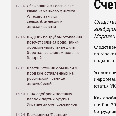
Сче
17:26
Сбежавший в Россию экс-
глава немецкого финтеха
Wirecard занялся
Следстве
сельхозбизнесом и
автозапчастями
возбудил
Морозен
17:16
В «ДНР» по трубам отопления
потечет зеленая вода. Таким
Следствен
образом «власти» решили
бороться со сливом воды из
по Моско
батарей
подмоско
17:13
Власти Эстонии объявили о
Уголовное
продаже оставленных на
российской границе
информац
автомобилей
(статья УК
14:30
США одобрили поставку
Как сообщ
первой партии оружия
ноябрь 20
Украине за счет союзников
Сотрудник
14:24
Гражданина Франции,