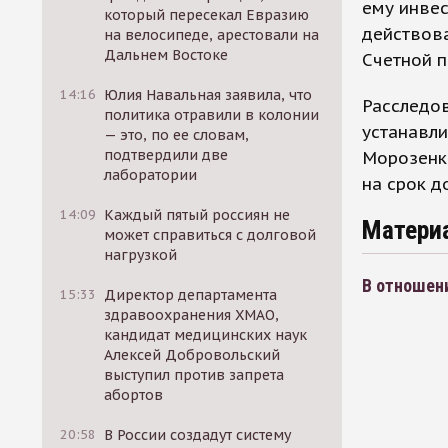
ему инве
который пересекал Евразию
действова
на велосипеде, арестовали на
Дальнем Востоке
Счетной п
14:16
Юлия Навальная заявила, что
Расследов
политика отравили в колонии
устанавли
— это, по ее словам,
подтвердили две
Морозенк
лаборатории
на срок д
14:09
Каждый пятый россиян не
Матери
может справиться с долговой
нагрузкой
В отношен
15:33
Директор департамента
здравоохранения ХМАО,
кандидат медицинских наук
Алексей Добровольский
выступил против запрета
абортов
20:58
В России создадут систему