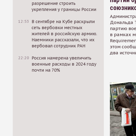
разрешение строить
союзник
укрепления у границы России
Администр
12:53
В сентябре на Кубе раскрыли
Дональда 
сеть вербовки местных
партию во
жителей в российскую армию.
в рамках м
Наемники рассказали, что их
Requirement
вербовал сотрудник РАН
этом сообщ
два источн
22:20
Россия намерена увеличить
военные расходы в 2024 году
почти на 70%