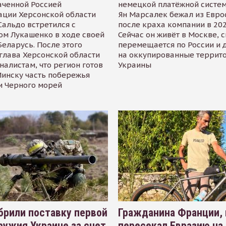
аченной Россией
немецкой платёжной систем
ации Херсонской области
Ян Марсалек бежал из Евр
альдо встретился с
после краха компании в 202
ом Лукашенко в ходе своей
Сейчас он живёт в Москве, 
Беларусь. После этого
перемещается по России и 
глава Херсонской области
на оккупированные террит
налистам, что регион готов
Украины
инску часть побережья
и Черного морей
рили поставку первой
Гражданина Франции,
ружия Украине за счет
пересекал Евразию на