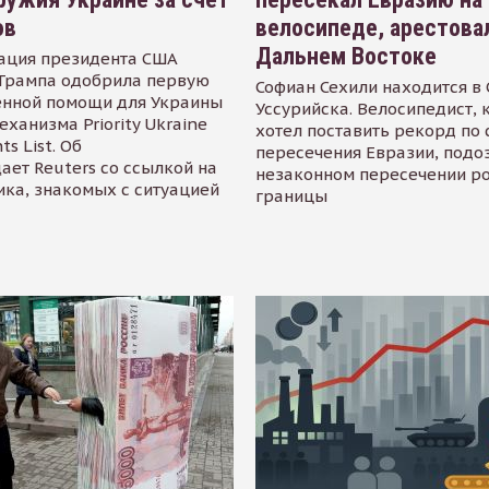
ов
велосипеде, арестова
Дальнем Востоке
ация президента США
Трампа одобрила первую
Софиан Сехили находится в
енной помощи для Украины
Уссурийска. Велосипедист,
еханизма Priority Ukraine
хотел поставить рекорд по 
s List. Об
пересечения Евразии, подо
ает Reuters со ссылкой на
незаконном пересечении р
ика, знакомых с ситуацией
границы